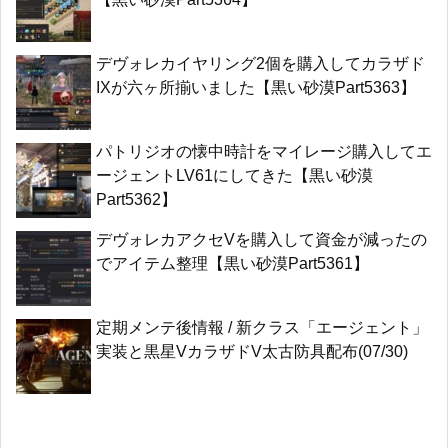
デヴォレカイヤリング2個を購入してカラザド
IXが六ヶ所揃いました【黒い砂漠Part5363】
パトリジオの懐中時計をマイレージ購入してエ
ージェントLV61にしてきた【黒い砂漠
Part5362】
デヴォレカアクセVを購入して資金が減ったの
でアイテム整理【黒い砂漠Part5361】
定期メンテ後情報 / 新クラス「エージェント」
実装と黒星VカラザドV太古防具配布(07/30)