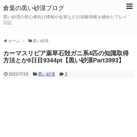
倉葉の黒い砂漠ブログ
黒い砂漠の初心者向け情報や金策などの攻略情報を纏めたプレイ
日記
ホーム
黒い砂漠
カーマスリビア薬草石殻ガニ系4匹の知識取得
方法とか9日目9344pt【黒い砂漠Part3993】
2022/7/19
黒い砂漠
3