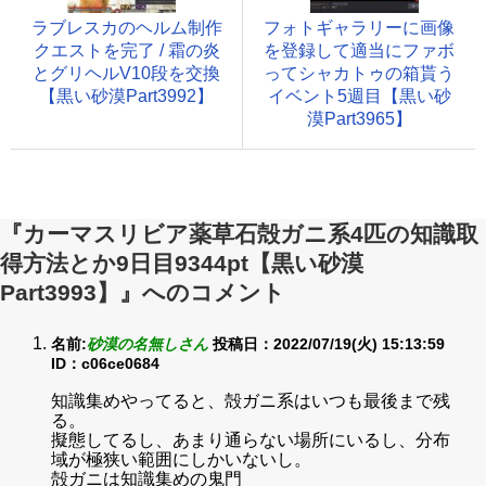
ラブレスカのヘルム制作
フォトギャラリーに画像
クエストを完了 / 霜の炎
を登録して適当にファボ
とグリヘルV10段を交換
ってシャカトゥの箱貰う
【黒い砂漠Part3992】
イベント5週目【黒い砂
漠Part3965】
『カーマスリビア薬草石殻ガニ系4匹の知識取
得方法とか9日目9344pt【黒い砂漠
Part3993】』へのコメント
名前:
砂漠の名無しさん
投稿日：2022/07/19(火) 15:13:59
ID：c06ce0684
知識集めやってると、殻ガニ系はいつも最後まで残
る。
擬態してるし、あまり通らない場所にいるし、分布
域が極狭い範囲にしかいないし。
殻ガニは知識集めの鬼門