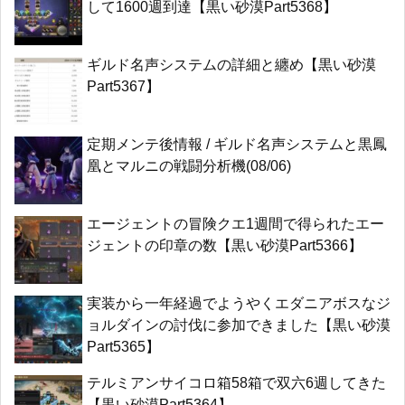
して1600週到達【黒い砂漠Part5368】
ギルド名声システムの詳細と纏め【黒い砂漠
Part5367】
定期メンテ後情報 / ギルド名声システムと黒鳳
凰とマルニの戦闘分析機(08/06)
エージェントの冒険クエ1週間で得られたエー
ジェントの印章の数【黒い砂漠Part5366】
実装から一年経過でようやくエダニアボスなジ
ョルダインの討伐に参加できました【黒い砂漠
Part5365】
テルミアンサイコロ箱58箱で双六6週してきた
【黒い砂漠Part5364】