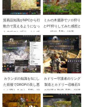
貿易品知識がNPCから行
ミルの木遺跡でソロ狩り
動力で貰えるようになっ
とPT狩りしてみた感想と
たのでコンプリートして
時給【黒い砂漠
きた【黒い砂漠
Part2089】
Part4258】
カランダの知識をSにし
カドリー守護者のリング
た前後でDROPの良し悪
製造とカドリー召喚石S
しが変わるのか【黒い砂
の知識を取得【黒い砂漠
漠Part4099】
Part3149】