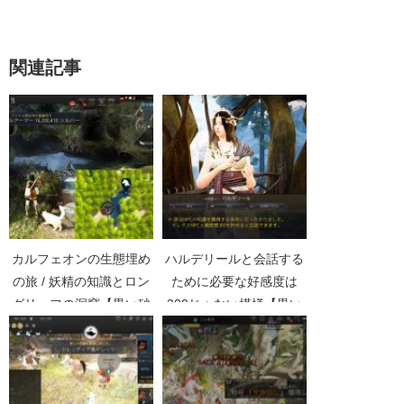
関連記事
カルフェオンの生態埋め
ハルデリールと会話する
の旅 / 妖精の知識とロン
ために必要な好感度は
グリーフの洞窟【黒い砂
300じゃない模様【黒い
漠Part1673】
砂漠Part1319】