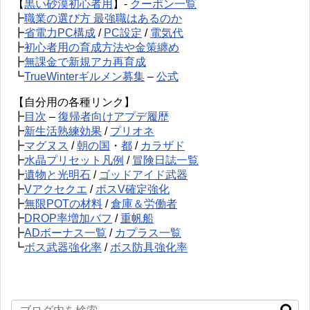
【
黒い砂漠初心者用
】-
クーポン一覧
┣
職業の選び方 最強職はあるのか
┣
省電力PC構成
/
PC設定
/
電気代
┣
初心者用の育成方法や金策纏め
┣
無課金で新規アカ再育成
┗
TrueWinterギルメン募集
–
公式
【自分用の各種リンク】
┣
目次
–
復帰者向けアプデ履歴
┣
新生活熟練効果
/
プリオネ
┣
マグヌス
/
朝の国
・
都
/
カラザド
┣
水晶プリセット凡例
/
冒険日誌一覧
┣
遺物と光明石
/
ゴッドアイド武器
┣
Vアクセクエ
/
ボスV確定強化
┣
無限POTの材料
/
倉庫＆労働者
┣
DROP率増加バフ
/
重帆船
┣
ADボーナス一覧
/
カプラス一覧
┗
ボス武器強化率
/
ボス防具強化率