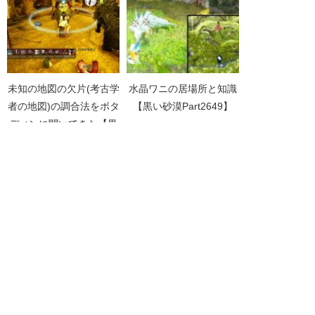
未知の地図の欠片(考古学
水晶ワニの居場所と知識
者の地図)の調合法をボタ
【黒い砂漠Part2649】
ディンに聞いてきた【黒
い砂漠Part1520】