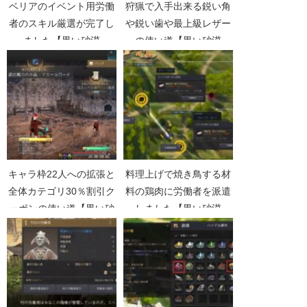
ベリアのイベント用労働
狩猟で入手出来る鋭い角
者のスキル厳選が完了し
や鋭い歯や最上級レザー
ました【黒い砂漠
の使い道【黒い砂漠
Part5332】
Part3471】
キャラ枠22人への拡張と
料理上げで焼き鳥する材
全体カテゴリ30％割引ク
料の鶏肉に労働者を派遣
ーポンの使い道【黒い砂
しました【黒い砂漠
漠Part4510】
Part3035】