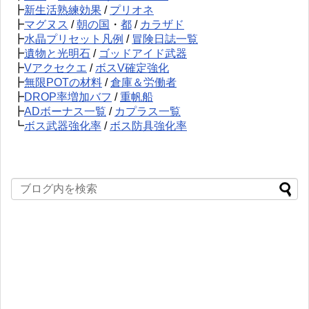
┣
新生活熟練効果
/
プリオネ
┣
マグヌス
/
朝の国
・
都
/
カラザド
┣
水晶プリセット凡例
/
冒険日誌一覧
┣
遺物と光明石
/
ゴッドアイド武器
┣
Vアクセクエ
/
ボスV確定強化
┣
無限POTの材料
/
倉庫＆労働者
┣
DROP率増加バフ
/
重帆船
┣
ADボーナス一覧
/
カプラス一覧
┗
ボス武器強化率
/
ボス防具強化率