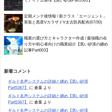
でアイテム整理【黒い砂漠Part5361】
定期メンテ後情報 / 新クラス「エージェント」
実装と黒星VカラザドV太古防具配布(07/30)
職業の選び方とキャラクター作成 / 最強職の在
り方や初心者向けの職業紹介【黒い砂漠の纏め
記事Part003】
新着コメント
ギルド名声システムの詳細と纏め【黒い砂漠
Part5367】
に
倉葉
より
ギルド名声システムの詳細と纏め【黒い砂漠
Part5367】
に
倉葉
より
ギルド名声システムの詳細と纏め【黒い砂漠