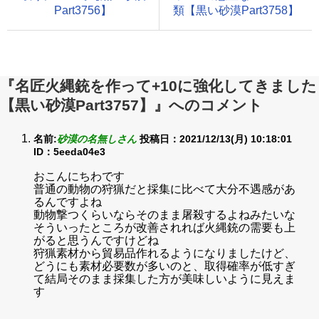
Part3756】
類【黒い砂漠Part3758】
『名匠火縄銃を作って+10に強化してきました
【黒い砂漠Part3757】』へのコメント
名前:
砂漠の名無しさん
投稿日：2021/12/13(月) 10:18:01
ID：5eeda04e3
おこんにちわです
普通の動物の狩猟だと採集に比べて大分不遇感があ
るんですよね
動物撃つくらいならそのまま屠殺するよねみたいな
そういったところが改善されれば火縄銃の需要も上
がると思うんですけどね
狩猟素材から貿易品作れるようになりましたけど、
どうにも素材必要数が多いのと、取得確率が低すぎ
て結局そのまま採集した方が美味しいように見えま
す