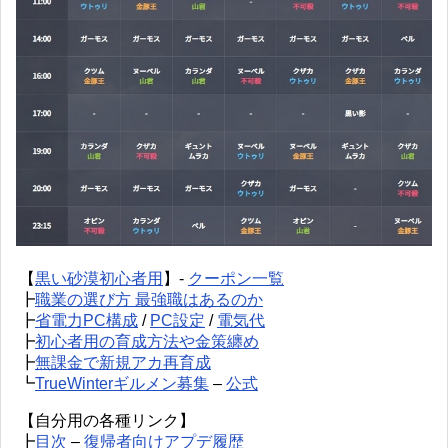
【
黒い砂漠初心者用
】-
クーポン一覧
┣
職業の選び方 最強職はあるのか
┣
省電力PC構成
/
PC設定
/
電気代
┣
初心者用の育成方法や金策纏め
┣
無課金で新規アカ再育成
┗
TrueWinterギルメン募集
–
公式
【自分用の各種リンク】
┣
目次
–
復帰者向けアプデ履歴