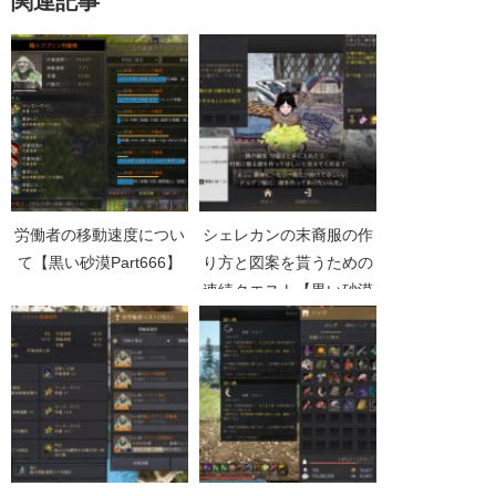
関連記事
労働者の移動速度につい
シェレカンの末裔服の作
て【黒い砂漠Part666】
り方と図案を貰うための
連続クエスト【黒い砂漠
Part3596】