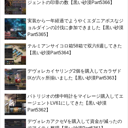
ジェントの印章の数【黒い砂漠Part5366】
実装から一年経過でようやくエダニアボスなジ
ョルダインの討伐に参加できました【黒い砂漠
Part5365】
テルミアンサイコロ箱58箱で双六6週してきた
【黒い砂漠Part5364】
デヴォレカイヤリング2個を購入してカラザド
IXが六ヶ所揃いました【黒い砂漠Part5363】
パトリジオの懐中時計をマイレージ購入してエ
ージェントLV61にしてきた【黒い砂漠
Part5362】
デヴォレカアクセVを購入して資金が減ったの