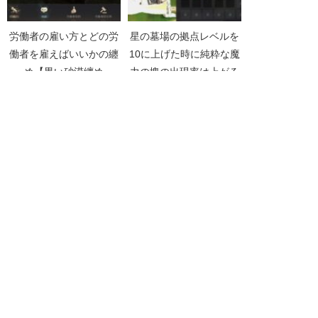
労働者の雇い方とどの労
星の墓場の拠点レベルを
働者を雇えばいいかの纏
10に上げた時に純粋な魔
め【黒い砂漠纏め
力の塊の出現率は上がる
Vol002】
のか【黒い砂漠
Part2470】