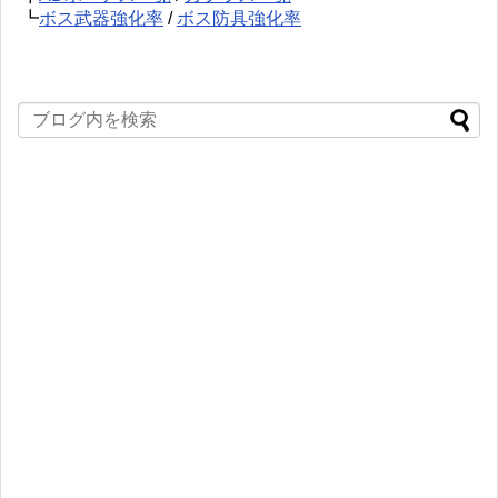
┗
ボス武器強化率
/
ボス防具強化率