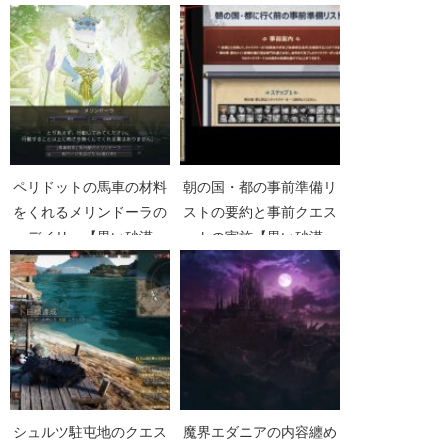
ペリドットの馬車の材料
朝の国・都の事前準備リ
をくれるメリンドーラの
ストの要約と事前クエス
デイリー【黒い砂漠
トの実施【黒い砂漠
Part1606】
Part4843】
シュルツ駐屯地のクエス
魔界エダニアの内容纏め