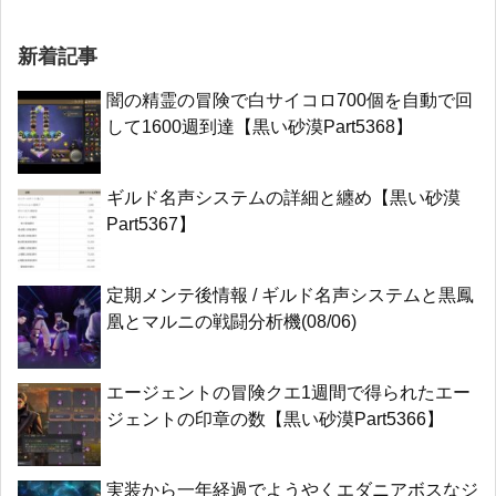
新着記事
闇の精霊の冒険で白サイコロ700個を自動で回
して1600週到達【黒い砂漠Part5368】
ギルド名声システムの詳細と纏め【黒い砂漠
Part5367】
定期メンテ後情報 / ギルド名声システムと黒鳳
凰とマルニの戦闘分析機(08/06)
エージェントの冒険クエ1週間で得られたエー
ジェントの印章の数【黒い砂漠Part5366】
実装から一年経過でようやくエダニアボスなジ