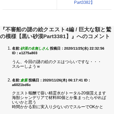
Part3382】
『不審船の謎の絵クエスト4編 / 巨大な額と鷲
の模様【黒い砂漠Part3381】』へのコメント
名前:
砂漠の名無しさん
投稿日：2020/11/25(水) 22:32:56
ID：e1275a803
うん、今回の謎の絵のクエはつらいですな・・・
スルーしようｗ
名前:
倉葉
投稿日：2020/11/26(木) 06:17:41
ID：
a6021bd6c
クエスト報酬で葵い精霊水がトータル20個貰えます
海獣シャンデリアで材料80個とか集まったらやれば
いいかと思う
時間かかる割に実入り少ないのでスルーでOKかと