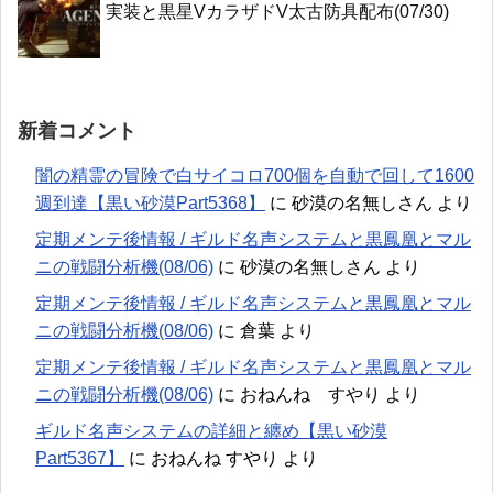
実装と黒星VカラザドV太古防具配布(07/30)
新着コメント
闇の精霊の冒険で白サイコロ700個を自動で回して1600
週到達【黒い砂漠Part5368】
に
砂漠の名無しさん
より
定期メンテ後情報 / ギルド名声システムと黒鳳凰とマル
ニの戦闘分析機(08/06)
に
砂漠の名無しさん
より
定期メンテ後情報 / ギルド名声システムと黒鳳凰とマル
ニの戦闘分析機(08/06)
に
倉葉
より
定期メンテ後情報 / ギルド名声システムと黒鳳凰とマル
ニの戦闘分析機(08/06)
に
おねんね すやり
より
ギルド名声システムの詳細と纏め【黒い砂漠
Part5367】
に
おねんね すやり
より