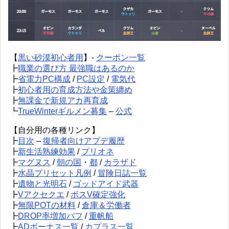
【
黒い砂漠初心者用
】-
クーポン一覧
┣
職業の選び方 最強職はあるのか
┣
省電力PC構成
/
PC設定
/
電気代
┣
初心者用の育成方法や金策纏め
┣
無課金で新規アカ再育成
┗
TrueWinterギルメン募集
–
公式
【自分用の各種リンク】
┣
目次
–
復帰者向けアプデ履歴
┣
新生活熟練効果
/
プリオネ
┣
マグヌス
/
朝の国
・
都
/
カラザド
┣
水晶プリセット凡例
/
冒険日誌一覧
┣
遺物と光明石
/
ゴッドアイド武器
┣
Vアクセクエ
/
ボスV確定強化
┣
無限POTの材料
/
倉庫＆労働者
┣
DROP率増加バフ
/
重帆船
┣
ADボーナス一覧
/
カプラス一覧