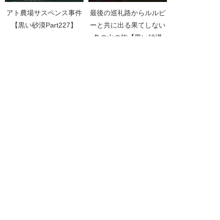
アト農場サスペンス事件
最後の巡礼路からルルピ
【黒い砂漠Part227】
ーと共に出る果てしない
冬の山の旅【黒い砂漠
Part3890】