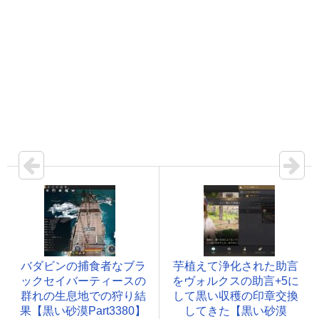
バダビンの捕食者なブラ
芋植えて浄化された助言
ックセイバーティースの
をヴォルクスの助言+5に
群れの生息地での狩り結
して黒い収穫の印章交換
果【黒い砂漠Part3380】
してきた【黒い砂漠