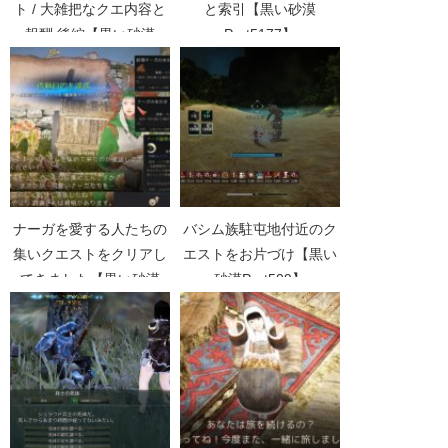
ト / 大雑把なクエ内容と
と索引【黒い砂漠
報酬 後編【黒い砂漠
Part5177】
Part1397】
ナーガを愛する人たちの
バシム族駐屯地付近のク
集いクエストをクリアし
エストをお片づけ【黒い
てきました【黒い砂漠
砂漠Part509】
Part2877】