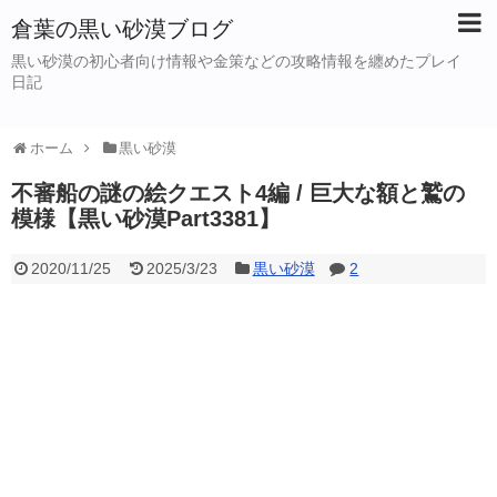
倉葉の黒い砂漠ブログ
黒い砂漠の初心者向け情報や金策などの攻略情報を纏めたプレイ
日記
ホーム
黒い砂漠
不審船の謎の絵クエスト4編 / 巨大な額と鷲の
模様【黒い砂漠Part3381】
2020/11/25
2025/3/23
黒い砂漠
2