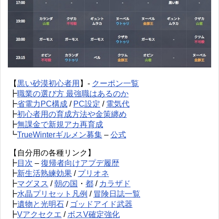
【
黒い砂漠初心者用
】-
クーポン一覧
┣
職業の選び方 最強職はあるのか
┣
省電力PC構成
/
PC設定
/
電気代
┣
初心者用の育成方法や金策纏め
┣
無課金で新規アカ再育成
┗
TrueWinterギルメン募集
–
公式
【自分用の各種リンク】
┣
目次
–
復帰者向けアプデ履歴
┣
新生活熟練効果
/
プリオネ
┣
マグヌス
/
朝の国
・
都
/
カラザド
┣
水晶プリセット凡例
/
冒険日誌一覧
┣
遺物と光明石
/
ゴッドアイド武器
┣
Vアクセクエ
/
ボスV確定強化