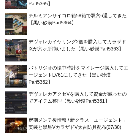
Part5365】
テルミアンサイコロ箱58箱で双六6週してきた
【黒い砂漠Part5364】
デヴォレカイヤリング2個を購入してカラザド
IXが六ヶ所揃いました【黒い砂漠Part5363】
パトリジオの懐中時計をマイレージ購入してエ
ージェントLV61にしてきた【黒い砂漠
Part5362】
デヴォレカアクセVを購入して資金が減ったの
でアイテム整理【黒い砂漠Part5361】
定期メンテ後情報 / 新クラス「エージェント」
実装と黒星VカラザドV太古防具配布(07/30)