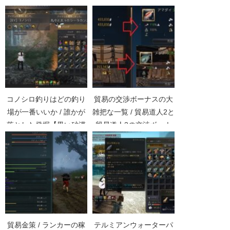
Part3590】
コノシロ釣りはどの釣り
貿易の交渉ボーナスの大
場が一番いいか / 誰かが
雑把な一覧 / 貿易道人2と
落とした発掘【黒い砂漠
貿易道人3の交渉ボーナ
Part4581】
ス【黒い砂漠Part2307】
貿易金策 / ランカーの稼
テルミアンウォーターパ