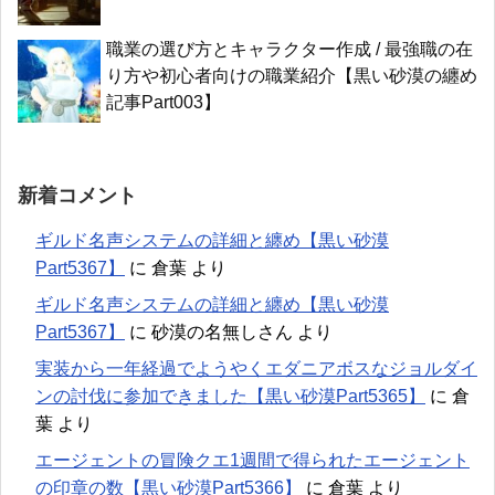
職業の選び方とキャラクター作成 / 最強職の在
り方や初心者向けの職業紹介【黒い砂漠の纏め
記事Part003】
新着コメント
ギルド名声システムの詳細と纏め【黒い砂漠
Part5367】
に
倉葉
より
ギルド名声システムの詳細と纏め【黒い砂漠
Part5367】
に
砂漠の名無しさん
より
実装から一年経過でようやくエダニアボスなジョルダイ
ンの討伐に参加できました【黒い砂漠Part5365】
に
倉
葉
より
エージェントの冒険クエ1週間で得られたエージェント
の印章の数【黒い砂漠Part5366】
に
倉葉
より