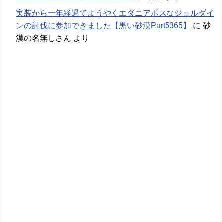
実装から一年経過でようやくエダニアボスなジョルダイ
ンの討伐に参加できました【黒い砂漠Part5365】
に
砂
漠の名無しさん
より