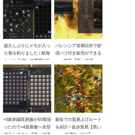
超久しぶりにメモが入っ
バレンシア首都以外で砂
た瓶を釣りました / 航海
漠バフ付き販売ができる
レベル合併して専門LV5
場所【黒い砂漠
達成【黒い砂漠
Part590】
Part2430】
+3銀刺繍貿易服が50着揃
最短での貿易上げルート
ったので+4貿易服へ全部
を紹介 / 徒歩貿易【黒い
強化してきた【黒い砂漠
砂漠Part664】