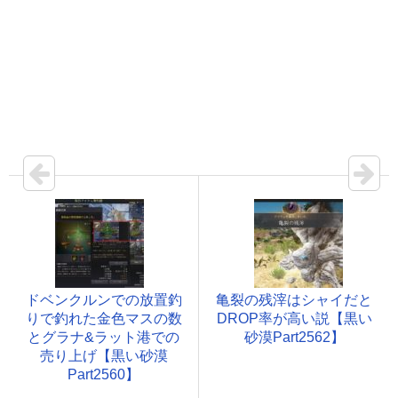
ドベンクルンでの放置釣
亀裂の残滓はシャイだと
りで釣れた金色マスの数
DROP率が高い説【黒い
とグラナ&ラット港での
砂漠Part2562】
売り上げ【黒い砂漠
Part2560】