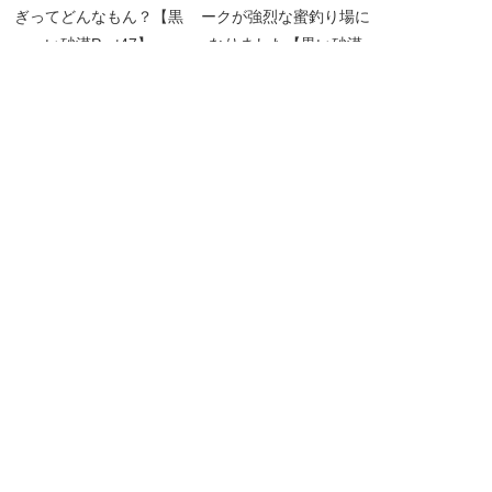
ぎってどんなもん？【黒
ークが強烈な蜜釣り場に
い砂漠Part47】
なりました【黒い砂漠
Part1466】