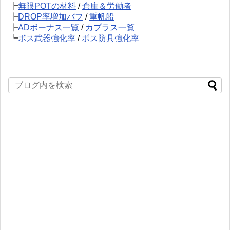
┣
無限POTの材料
/
倉庫＆労働者
┣
DROP率増加バフ
/
重帆船
┣
ADボーナス一覧
/
カプラス一覧
┗
ボス武器強化率
/
ボス防具強化率