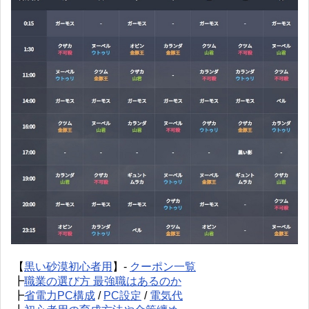
【
黒い砂漠初心者用
】-
クーポン一覧
┣
職業の選び方 最強職はあるのか
┣
省電力PC構成
/
PC設定
/
電気代