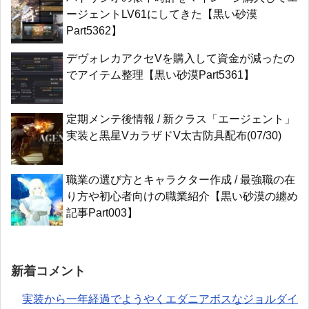
ージェントLV61にしてきた【黒い砂漠
Part5362】
デヴォレカアクセVを購入して資金が減ったの
でアイテム整理【黒い砂漠Part5361】
定期メンテ後情報 / 新クラス「エージェント」
実装と黒星VカラザドV太古防具配布(07/30)
職業の選び方とキャラクター作成 / 最強職の在
り方や初心者向けの職業紹介【黒い砂漠の纏め
記事Part003】
新着コメント
実装から一年経過でようやくエダニアボスなジョルダイ