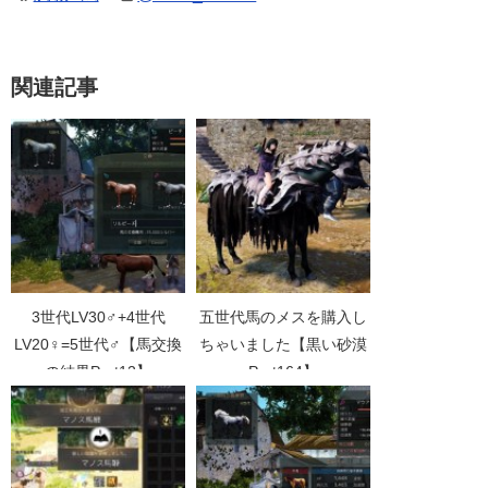
関連記事
3世代LV30♂+4世代
五世代馬のメスを購入し
LV20♀=5世代♂【馬交換
ちゃいました【黒い砂漠
の結果Part12】
Part164】