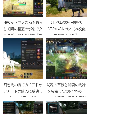
NPCからマノス石を購入
6世代LV30♂+6世代
して闇の精霊の邪念でク
LV30♀=6世代♂【馬交配
ログダル原石を確保【黒
の結果Part41】
い砂漠Part2650】
幻想馬の育て方 / アドゥ
闘魂の革鞍と闘魂の馬蹄
アナートの購入に成功し
を装備した防御195のド
ました【黒い砂漠
ゥームでロナロスを馬狩
Part2250】
りしてみた【黒い砂漠
Part3617】