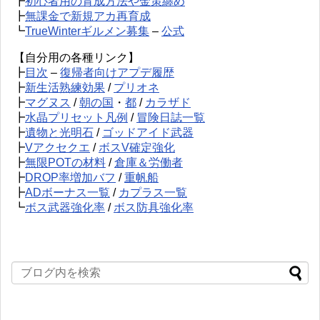
┣
初心者用の育成方法や金策纏め
┣
無課金で新規アカ再育成
┗
TrueWinterギルメン募集
–
公式
【自分用の各種リンク】
┣
目次
–
復帰者向けアプデ履歴
┣
新生活熟練効果
/
プリオネ
┣
マグヌス
/
朝の国
・
都
/
カラザド
┣
水晶プリセット凡例
/
冒険日誌一覧
┣
遺物と光明石
/
ゴッドアイド武器
┣
Vアクセクエ
/
ボスV確定強化
┣
無限POTの材料
/
倉庫＆労働者
┣
DROP率増加バフ
/
重帆船
┣
ADボーナス一覧
/
カプラス一覧
┗
ボス武器強化率
/
ボス防具強化率