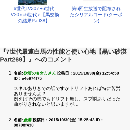
6世代LV30♂+6世代
第6回生放送で配布され
LV30♀=6世代♂【馬交換
たシリアルコード(クーポ
の結果Part38】
ン)
『7世代最速白馬の性能と使い心地【黒い砂漠
Part269】』へのコメント
名前:
砂漠の名無しさん
投稿日：2015/10/30(金) 12:54:58
ID：e4e674f75
スキルありきでの話ですがドリフトあれば特に苦労
ありませんよ？
例えばその馬でもドリフト無し、スプ瞬ありだった
曲がりきれないと思いますが…
名前:
倉葉
投稿日：2015/10/30(金) 15:25:43
ID：
88708f430