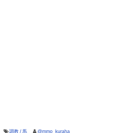
調教 / 馬
@mmo_kuraha