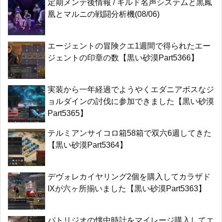
定期メンテ後情報 / ギルド名声システムと黒鳳
凰とマルニの戦闘分析機(08/06)
エージェントの冒険クエ1週間で得られたエー
ジェントの印章の数【黒い砂漠Part5366】
実装から一年経過でようやくエダニアボスなジ
ョルダインの討伐に参加できました【黒い砂漠
Part5365】
テルミアンサイコロ箱58箱で双六6週してきた
【黒い砂漠Part5364】
デヴォレカイヤリング2個を購入してカラザド
IXが六ヶ所揃いました【黒い砂漠Part5363】
パトリジオの懐中時計をマイレージ購入してエ