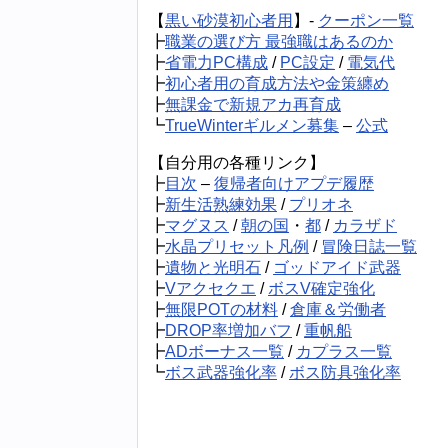
【
黒い砂漠初心者用
】-
クーポン一覧
┣
職業の選び方 最強職はあるのか
┣
省電力PC構成
/
PC設定
/
電気代
┣
初心者用の育成方法や金策纏め
┣
無課金で新規アカ再育成
┗
TrueWinterギルメン募集
–
公式
【自分用の各種リンク】
┣
目次
–
復帰者向けアプデ履歴
┣
新生活熟練効果
/
プリオネ
┣
マグヌス
/
朝の国
・
都
/
カラザド
┣
水晶プリセット凡例
/
冒険日誌一覧
┣
遺物と光明石
/
ゴッドアイド武器
┣
Vアクセクエ
/
ボスV確定強化
┣
無限POTの材料
/
倉庫＆労働者
┣
DROP率増加バフ
/
重帆船
┣
ADボーナス一覧
/
カプラス一覧
┗
ボス武器強化率
/
ボス防具強化率