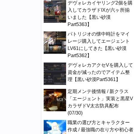
デヴォレカイヤリング2個を購
入してカラザドIXが六ヶ所揃
いました【黒い砂漠
Part5363】
パトリジオの懐中時計をマイ
レージ購入してエージェント
LV61にしてきた【黒い砂漠
Part5362】
デヴォレカアクセVを購入して
資金が減ったのでアイテム整
理【黒い砂漠Part5361】
定期メンテ後情報 / 新クラス
「エージェント」実装と黒星V
カラザドV太古防具配布
(07/30)
職業の選び方とキャラクター
作成 / 最強職の在り方や初心者