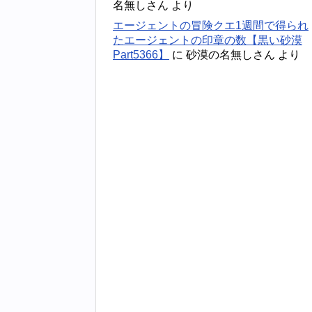
名無しさん
より
エージェントの冒険クエ1週間で得られ
たエージェントの印章の数【黒い砂漠
Part5366】
に
砂漠の名無しさん
より