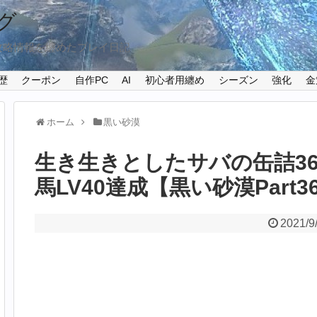
グ
攻略情報を纏めたプレイ日記
歴
クーポン
自作PC
AI
初心者用纏め
シーズン
強化
金
ホーム
黒い砂漠
生き生きとしたサバの缶詰3
馬LV40達成【黒い砂漠Part3
2021/9