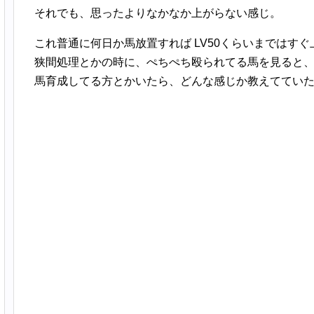
それでも、思ったよりなかなか上がらない感じ。
これ普通に何日か馬放置すれば LV50くらいまではす
狭間処理とかの時に、ぺちぺち殴られてる馬を見ると
馬育成してる方とかいたら、どんな感じか教えててい