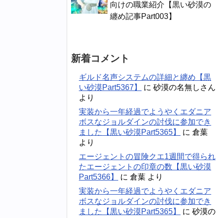
向けの職業紹介【黒い砂漠の
纏め記事Part003】
新着コメント
ギルド名声システムの詳細と纏め【黒
い砂漠Part5367】
に
砂漠の名無しさん
より
実装から一年経過でようやくエダニア
ボスなジョルダインの討伐に参加でき
ました【黒い砂漠Part5365】
に
倉葉
より
エージェントの冒険クエ1週間で得られ
たエージェントの印章の数【黒い砂漠
Part5366】
に
倉葉
より
実装から一年経過でようやくエダニア
ボスなジョルダインの討伐に参加でき
ました【黒い砂漠Part5365】
に
砂漠の