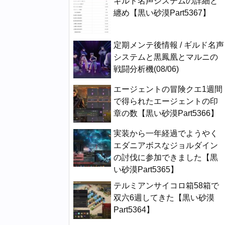
ギルド名声システムの詳細と
纏め【黒い砂漠Part5367】
定期メンテ後情報 / ギルド名声
システムと黒鳳凰とマルニの
戦闘分析機(08/06)
エージェントの冒険クエ1週間
で得られたエージェントの印
章の数【黒い砂漠Part5366】
実装から一年経過でようやく
エダニアボスなジョルダイン
の討伐に参加できました【黒
い砂漠Part5365】
テルミアンサイコロ箱58箱で
双六6週してきた【黒い砂漠
Part5364】