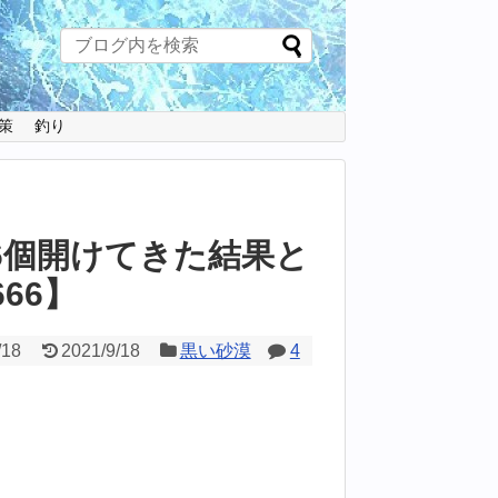
策
釣り
6個開けてきた結果と
666】
/18
2021/9/18
黒い砂漠
4