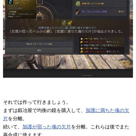
それでは作って行きましょう。
まずは鍛冶屋で均衡の鏡を購入して、
加護に満ちた魂の欠
片
を分離。
続いて、
加護が宿った魂の欠片
を分離。これらは後でまた
再合成に使えます。