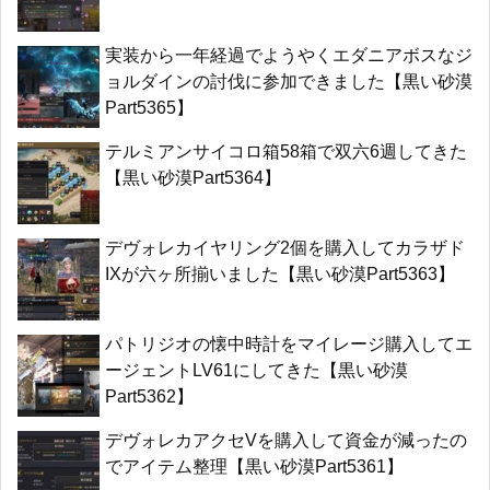
実装から一年経過でようやくエダニアボスなジ
ョルダインの討伐に参加できました【黒い砂漠
Part5365】
テルミアンサイコロ箱58箱で双六6週してきた
【黒い砂漠Part5364】
デヴォレカイヤリング2個を購入してカラザド
IXが六ヶ所揃いました【黒い砂漠Part5363】
パトリジオの懐中時計をマイレージ購入してエ
ージェントLV61にしてきた【黒い砂漠
Part5362】
デヴォレカアクセVを購入して資金が減ったの
でアイテム整理【黒い砂漠Part5361】