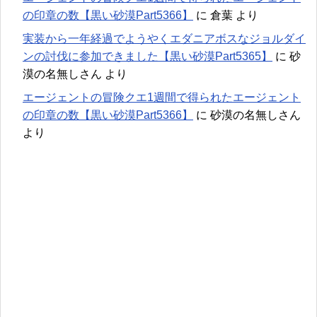
の印章の数【黒い砂漠Part5366】
に
倉葉
より
実装から一年経過でようやくエダニアボスなジョルダイ
ンの討伐に参加できました【黒い砂漠Part5365】
に
砂
漠の名無しさん
より
エージェントの冒険クエ1週間で得られたエージェント
の印章の数【黒い砂漠Part5366】
に
砂漠の名無しさん
より