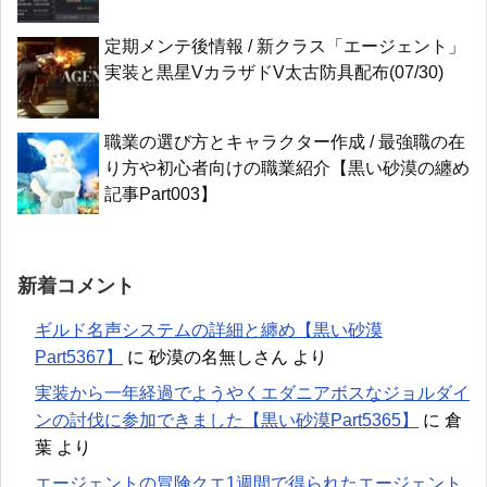
定期メンテ後情報 / 新クラス「エージェント」
実装と黒星VカラザドV太古防具配布(07/30)
職業の選び方とキャラクター作成 / 最強職の在
り方や初心者向けの職業紹介【黒い砂漠の纏め
記事Part003】
新着コメント
ギルド名声システムの詳細と纏め【黒い砂漠
Part5367】
に
砂漠の名無しさん
より
実装から一年経過でようやくエダニアボスなジョルダイ
ンの討伐に参加できました【黒い砂漠Part5365】
に
倉
葉
より
エージェントの冒険クエ1週間で得られたエージェント