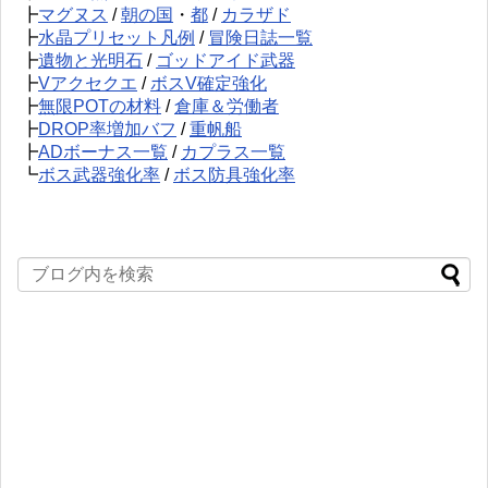
┣
マグヌス
/
朝の国
・
都
/
カラザド
┣
水晶プリセット凡例
/
冒険日誌一覧
┣
遺物と光明石
/
ゴッドアイド武器
┣
Vアクセクエ
/
ボスV確定強化
┣
無限POTの材料
/
倉庫＆労働者
┣
DROP率増加バフ
/
重帆船
┣
ADボーナス一覧
/
カプラス一覧
┗
ボス武器強化率
/
ボス防具強化率