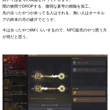
闇の狭間でDROPする、微弱な蒼穹の精髄を加工。
先の尖ったやつが余ってる人はそれを、無い人はオーキル
アの終末の月の破片でどうぞ。
今は尖ったやつ6Mくらいするので、NPC販売のやつ買う方
が得だと思う。