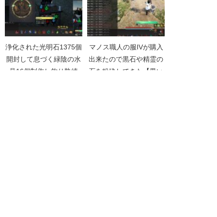
浄化された光明石1375個
マノス職人の服IVが購入
開封して息づく緑陰の水
出来たので黒石や精霊の
晶16個制作し釣り熟練
石を粉砕してきた【黒い
2855【黒い砂漠
砂漠Part4712】
Part5205】