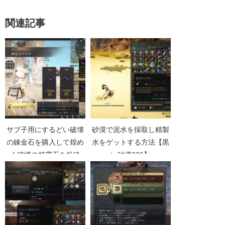
関連記事
サブ子用にするどい破壊
砂漠で泥水を採取し精製
の錬金石を購入して煌め
水をゲットする方法【黒
く破壊の精霊石を粉砕
い砂漠326】
【黒い砂漠Part3793】