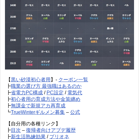
【
黒い砂漠初心者用
】-
クーポン一覧
┣
職業の選び方 最強職はあるのか
┣
省電力PC構成
/
PC設定
/
電気代
┣
初心者用の育成方法や金策纏め
┣
無課金で新規アカ再育成
┗
TrueWinterギルメン募集
–
公式
【自分用の各種リンク】
┣
目次
–
復帰者向けアプデ履歴
┣
新生活熟練効果
/
プリオネ