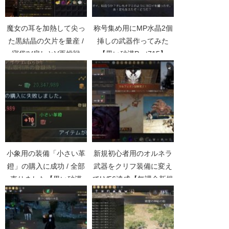
魔女の耳を加熱して尖っ
称号集め用にMP水晶2個
た黒結晶の欠片を量産 /
挿しの武器作ってみた
寝袋IV戻しとV再挑戦
【黒い砂漠Part715】
【黒い砂漠Part1231】
小象用の装備「小さい革
新規初心者用のオルネラ
鐙」の購入に成功 / 全部
武器をクリフ装備に変え
売りました【黒い砂漠
てLV56達成【無課金新規
Part1054】
で黒い砂漠Part005】