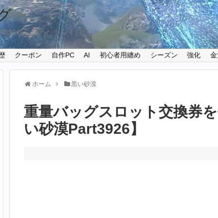
グ
攻略情報を纏めたプレイ日記
歴
クーポン
自作PC
AI
初心者用纏め
シーズン
強化
金
ホーム
黒い砂漠
重量バッグスロット交換券を
い砂漠Part3926】