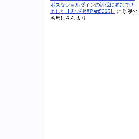
ボスなジョルダインの討伐に参加でき
ました【黒い砂漠Part5365】
に
砂漠の
名無しさん
より