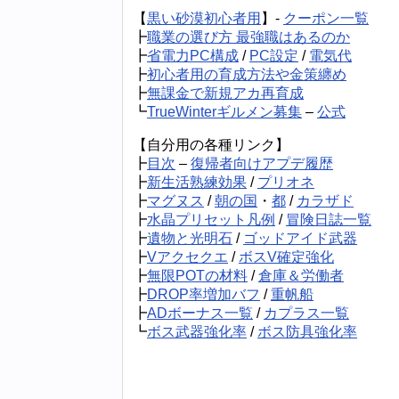
【
黒い砂漠初心者用
】-
クーポン一覧
┣
職業の選び方 最強職はあるのか
┣
省電力PC構成
/
PC設定
/
電気代
┣
初心者用の育成方法や金策纏め
┣
無課金で新規アカ再育成
┗
TrueWinterギルメン募集
–
公式
【自分用の各種リンク】
┣
目次
–
復帰者向けアプデ履歴
┣
新生活熟練効果
/
プリオネ
┣
マグヌス
/
朝の国
・
都
/
カラザド
┣
水晶プリセット凡例
/
冒険日誌一覧
┣
遺物と光明石
/
ゴッドアイド武器
┣
Vアクセクエ
/
ボスV確定強化
┣
無限POTの材料
/
倉庫＆労働者
┣
DROP率増加バフ
/
重帆船
┣
ADボーナス一覧
/
カプラス一覧
┗
ボス武器強化率
/
ボス防具強化率