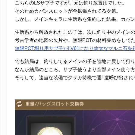
こちらのLSサブ子ですが、元は釣り放置用でした。
そのためカバンスロットが全拡張されてる次第。
しかし、メインキャラに生活系を集約した結果、カバ
生活系から解放されたこの子は、次に釣り中のメイン
考古学者の地図の欠片や、無限POTの材料集めをして
無限POT堀り用サブ子がLV61になり偉大なマルニ石を初交
でも結局は、釣りしてるメインの子を陸地に戻して狩
なんか結局のところ、サブ子使うより全部メイン使う
そうして、適当な装備でクザカ待機で週1度呼び出され