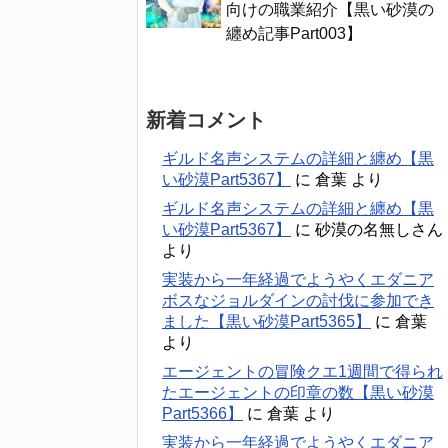
向けの職業紹介【黒い砂漠の
纏め記事Part003】
新着コメント
ギルド名声システムの詳細と纏め【黒
い砂漠Part5367】
に
倉葉
より
ギルド名声システムの詳細と纏め【黒
い砂漠Part5367】
に
砂漠の名無しさん
より
実装から一年経過でようやくエダニア
ボスなジョルダインの討伐に参加でき
ました【黒い砂漠Part5365】
に
倉葉
より
エージェントの冒険クエ1週間で得られ
たエージェントの印章の数【黒い砂漠
Part5366】
に
倉葉
より
実装から一年経過でようやくエダニア