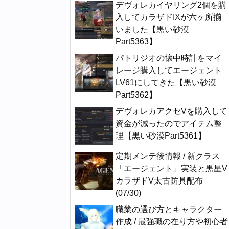
デヴォレカイヤリング2個を購
入してカラザドIXが六ヶ所揃
いました【黒い砂漠
Part5363】
パトリジオの懐中時計をマイ
レージ購入してエージェント
LV61にしてきた【黒い砂漠
Part5362】
デヴォレカアクセVを購入して
資金が減ったのでアイテム整
理【黒い砂漠Part5361】
定期メンテ後情報 / 新クラス
「エージェント」実装と黒星V
カラザドV太古防具配布
(07/30)
職業の選び方とキャラクター
作成 / 最強職の在り方や初心者