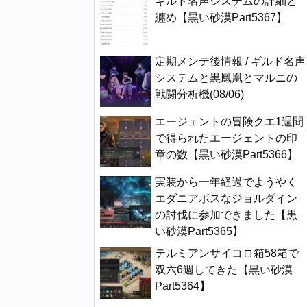
ギルド名声システムの詳細と
纏め【黒い砂漠Part5367】
定期メンテ後情報 / ギルド名声
システムと黒鳳凰とマルニの
戦闘分析機(08/06)
エージェントの冒険クエ1週間
で得られたエージェントの印
章の数【黒い砂漠Part5366】
実装から一年経過でようやく
エダニアボスなジョルダイン
の討伐に参加できました【黒
い砂漠Part5365】
テルミアンサイコロ箱58箱で
双六6週してきた【黒い砂漠
Part5364】