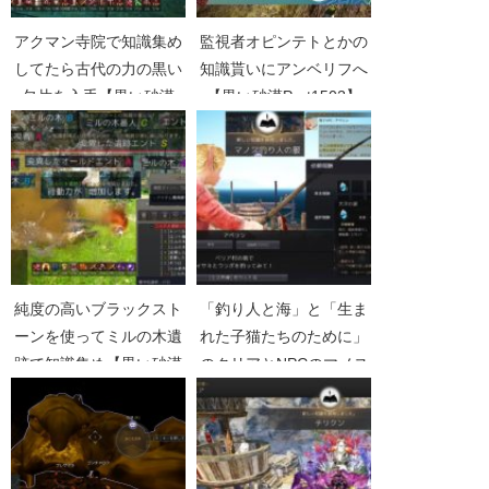
アクマン寺院で知識集め
監視者オピンテトとかの
してたら古代の力の黒い
知識貰いにアンベリフへ
欠片を入手【黒い砂漠
【黒い砂漠Part1503】
Part1708】
純度の高いブラックスト
「釣り人と海」と「生ま
ーンを使ってミルの木遺
れた子猫たちのために」
跡で知識集め【黒い砂漠
のクリアとNPCのマノス
Part2060】
知識集め【黒い砂漠
Part2648】