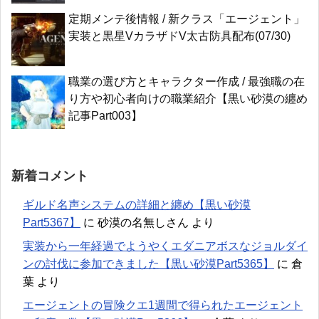
定期メンテ後情報 / 新クラス「エージェント」
実装と黒星VカラザドV太古防具配布(07/30)
職業の選び方とキャラクター作成 / 最強職の在
り方や初心者向けの職業紹介【黒い砂漠の纏め
記事Part003】
新着コメント
ギルド名声システムの詳細と纏め【黒い砂漠
Part5367】
に
砂漠の名無しさん
より
実装から一年経過でようやくエダニアボスなジョルダイ
ンの討伐に参加できました【黒い砂漠Part5365】
に
倉
葉
より
エージェントの冒険クエ1週間で得られたエージェント