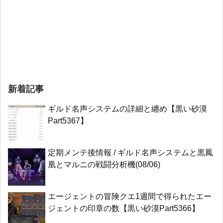
新着記事
ギルド名声システムの詳細と纏め【黒い砂漠
Part5367】
定期メンテ後情報 / ギルド名声システムと黒鳳
凰とマルニの戦闘分析機(08/06)
エージェントの冒険クエ1週間で得られたエー
ジェントの印章の数【黒い砂漠Part5366】