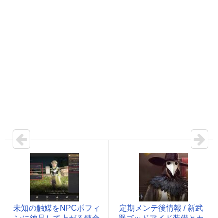
未知の触媒をNPCボフィ
定期メンテ後情報 / 新武