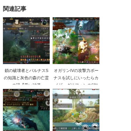
関連記事
鎖の破壊者とバルナスS
オガリンIVの攻撃力ボー
の知識と灰色の森の亡霊
ナスを試しにいったらカ
の謎【黒い砂漠
イザーグリフォンのS知
Part4758】
識【黒い砂漠Part2005】