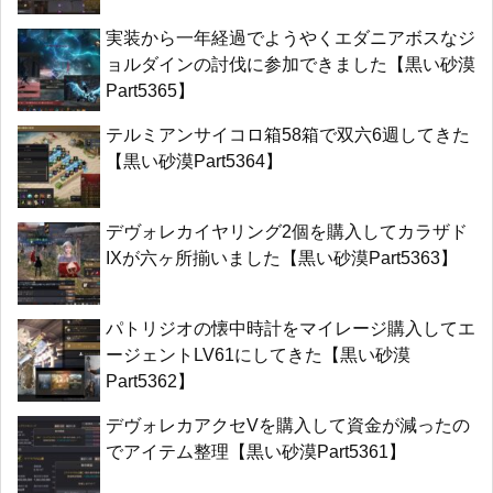
実装から一年経過でようやくエダニアボスなジ
ョルダインの討伐に参加できました【黒い砂漠
Part5365】
テルミアンサイコロ箱58箱で双六6週してきた
【黒い砂漠Part5364】
デヴォレカイヤリング2個を購入してカラザド
IXが六ヶ所揃いました【黒い砂漠Part5363】
パトリジオの懐中時計をマイレージ購入してエ
ージェントLV61にしてきた【黒い砂漠
Part5362】
デヴォレカアクセVを購入して資金が減ったの
でアイテム整理【黒い砂漠Part5361】