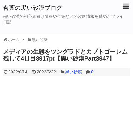
倉葉の黒い砂漠ブログ
黒い砂漠の初心者向け情報や金策などの攻略情報を纏めたプレイ
日記
ホーム
黒い砂漠
メディアの生態をツングラドとカブトゴーレム
残して4日目8917pt【黒い砂漠Part3947】
2022/6/14
2022/6/22
黒い砂漠
0