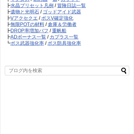
┣
水晶プリセット凡例
/
冒険日誌一覧
┣
遺物と光明石
/
ゴッドアイド武器
┣
Vアクセクエ
/
ボスV確定強化
┣
無限POTの材料
/
倉庫＆労働者
┣
DROP率増加バフ
/
重帆船
┣
ADボーナス一覧
/
カプラス一覧
┗
ボス武器強化率
/
ボス防具強化率