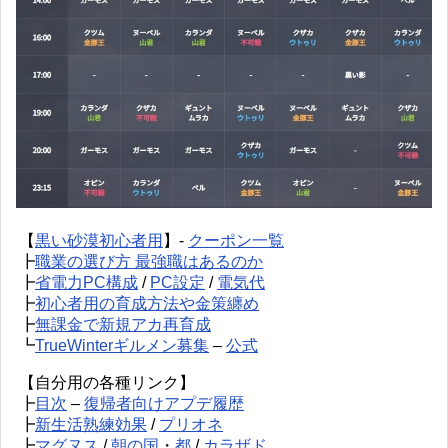
【
黒い砂漠初心者用
】-
クーポン一覧
┣
職業の選び方 最強職はあるのか
┣
省電力PC構成
/
PC設定
/
電気代
┣
初心者用の育成方法や金策纏め
┣
無課金で新規アカ再育成
┗
TrueWinterギルメン募集
–
公式
【自分用の各種リンク】
┣
目次
–
復帰者向けアプデ履歴
┣
新生活熟練効果
/
プリオネ
┣
マグヌス
/
朝の国
・
都
/
カラザド