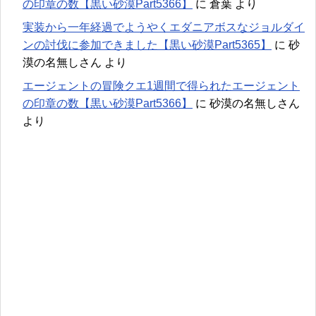
の印章の数【黒い砂漠Part5366】
に
倉葉
より
実装から一年経過でようやくエダニアボスなジョルダイ
ンの討伐に参加できました【黒い砂漠Part5365】
に
砂
漠の名無しさん
より
エージェントの冒険クエ1週間で得られたエージェント
の印章の数【黒い砂漠Part5366】
に
砂漠の名無しさん
より