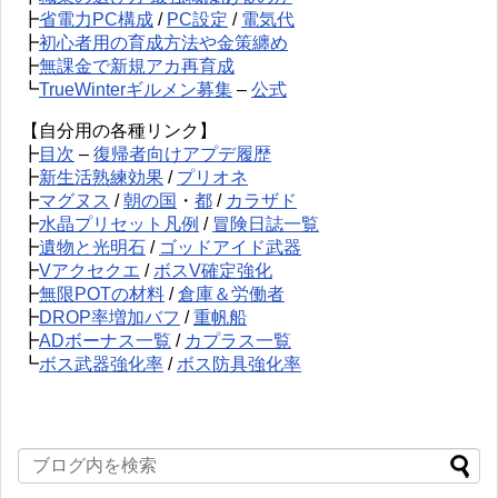
┣
省電力PC構成
/
PC設定
/
電気代
┣
初心者用の育成方法や金策纏め
┣
無課金で新規アカ再育成
┗
TrueWinterギルメン募集
–
公式
【自分用の各種リンク】
┣
目次
–
復帰者向けアプデ履歴
┣
新生活熟練効果
/
プリオネ
┣
マグヌス
/
朝の国
・
都
/
カラザド
┣
水晶プリセット凡例
/
冒険日誌一覧
┣
遺物と光明石
/
ゴッドアイド武器
┣
Vアクセクエ
/
ボスV確定強化
┣
無限POTの材料
/
倉庫＆労働者
┣
DROP率増加バフ
/
重帆船
┣
ADボーナス一覧
/
カプラス一覧
┗
ボス武器強化率
/
ボス防具強化率