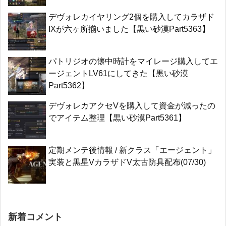
デヴォレカイヤリング2個を購入してカラザド
IXが六ヶ所揃いました【黒い砂漠Part5363】
パトリジオの懐中時計をマイレージ購入してエ
ージェントLV61にしてきた【黒い砂漠
Part5362】
デヴォレカアクセVを購入して資金が減ったの
でアイテム整理【黒い砂漠Part5361】
定期メンテ後情報 / 新クラス「エージェント」
実装と黒星VカラザドV太古防具配布(07/30)
新着コメント