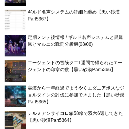
ギルド名声システムの詳細と纏め【黒い砂漠
Part5367】
定期メンテ後情報 / ギルド名声システムと黒鳳
凰とマルニの戦闘分析機(08/06)
エージェントの冒険クエ1週間で得られたエー
ジェントの印章の数【黒い砂漠Part5366】
実装から一年経過でようやくエダニアボスなジ
ョルダインの討伐に参加できました【黒い砂漠
Part5365】
テルミアンサイコロ箱58箱で双六6週してきた
【黒い砂漠Part5364】