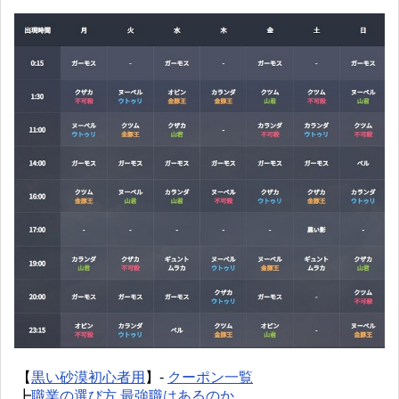
【
黒い砂漠初心者用
】-
クーポン一覧
┣
職業の選び方 最強職はあるのか