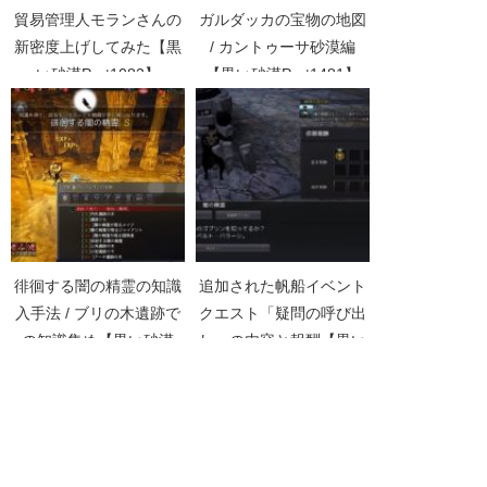
貿易管理人モランさんの
ガルダッカの宝物の地図
新密度上げしてみた【黒
/ カントゥーサ砂漠編
い砂漠Part1082】
【黒い砂漠Part1481】
徘徊する闇の精霊の知識
追加された帆船イベント
入手法 / ブリの木遺跡で
クエスト「疑問の呼び出
の知識集め【黒い砂漠
し」の内容と報酬【黒い
Part1839】
砂漠Part2091】