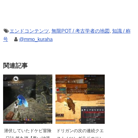
エンドコンテンツ
,
無限POT / 考古学者の地図
,
知識 / 称
号
@mmo_kuraha
関連記事
潜伏していたドケビ冒険
ドリガンの次の連続クエ