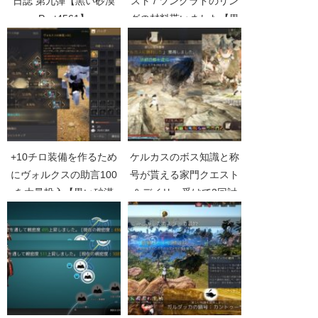
日誌 第九弾【黒い砂漠
スト / ツングラドのリン
Part4561】
グの材料貰いました【黒
い砂漠Part2109】
+10チロ装備を作るため
ケルカスのボス知識と称
にヴォルクスの助言100
号が貰える家門クエスト
を大量投入【黒い砂漠
＆デイリー受けて2回討
Part3118】
伐【黒い砂漠Part4880】