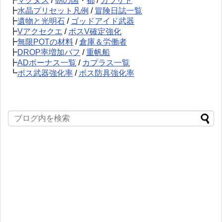
┣
マグヌス
/
朝の国
・
都
/
カラザド
┣
水晶プリセット凡例
/
冒険日誌一覧
┣
遺物と光明石
/
ゴッドアイド武器
┣
Vアクセクエ
/
ボスV確定強化
┣
無限POTの材料
/
倉庫＆労働者
┣
DROP率増加バフ
/
重帆船
┣
ADボーナス一覧
/
カプラス一覧
┗
ボス武器強化率
/
ボス防具強化率