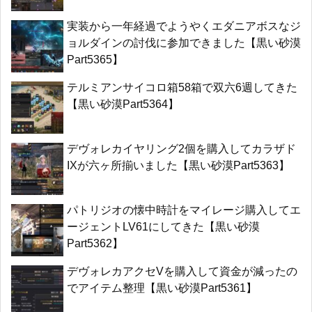
実装から一年経過でようやくエダニアボスなジ
ョルダインの討伐に参加できました【黒い砂漠
Part5365】
テルミアンサイコロ箱58箱で双六6週してきた
【黒い砂漠Part5364】
デヴォレカイヤリング2個を購入してカラザド
IXが六ヶ所揃いました【黒い砂漠Part5363】
パトリジオの懐中時計をマイレージ購入してエ
ージェントLV61にしてきた【黒い砂漠
Part5362】
デヴォレカアクセVを購入して資金が減ったの
でアイテム整理【黒い砂漠Part5361】