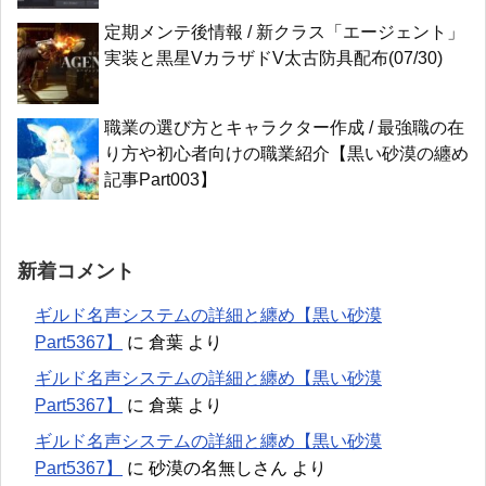
定期メンテ後情報 / 新クラス「エージェント」
実装と黒星VカラザドV太古防具配布(07/30)
職業の選び方とキャラクター作成 / 最強職の在
り方や初心者向けの職業紹介【黒い砂漠の纏め
記事Part003】
新着コメント
ギルド名声システムの詳細と纏め【黒い砂漠
Part5367】
に
倉葉
より
ギルド名声システムの詳細と纏め【黒い砂漠
Part5367】
に
倉葉
より
ギルド名声システムの詳細と纏め【黒い砂漠
Part5367】
に
砂漠の名無しさん
より