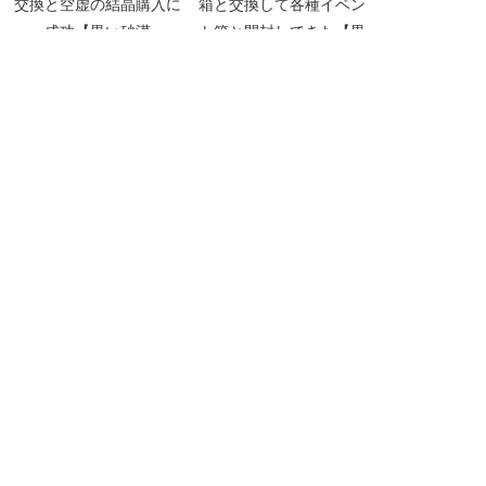
交換と空虚の結晶購入に
箱と交換して各種イベン
成功【黒い砂漠
ト箱と開封してきた【黒
Part5061】
い砂漠Part4388】