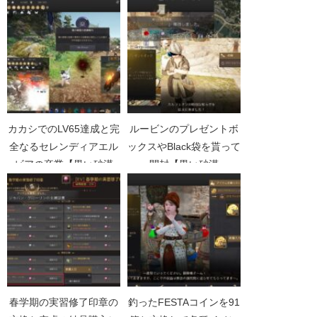
砂漠Part1661】
Part2181】
カカシでのLV65達成と完
ルービンのプレゼントボ
全なるセレンディアエル
ックスやBlack袋を貰って
ビアの卒業【黒い砂漠
開封【黒い砂漠
Part4000】
Part4565】
春学期の実習修了印章の
釣ったFESTAコインを91