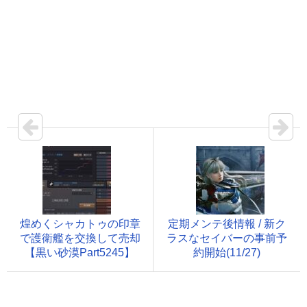
煌めくシャカトゥの印章
定期メンテ後情報 / 新ク
で護衛艦を交換して売却
ラスなセイバーの事前予
【黒い砂漠Part5245】
約開始(11/27)