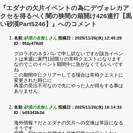
『エダナの欠片イベントの為にデヴォレカア
クセを得るべく闇の狭間の箱開け426連打【黒
い砂漠Part5246】』へのコメント
名前:
砂漠の名無しさん
投稿日：2025/11/26(水) 12:45:29
ID：9fdc478d0
グロラボのネタバレで申し訳ないですが該当イベン
トは来週に家門1回限りの常時クエストになります
なのでこのイベント期間中に急がなくてもいいです
ね
この期間中にクリアーしてる場合は常時クエストに
変更された時にに
再度の受注不可なので先にやった人が得をする事は
ありません
名前:
砂漠の名無しさん
投稿日：2025/11/26(水) 16:14:33
ID：b05343b3d
海外情報？だとエダナの欠片への交換は常設になる
そうです