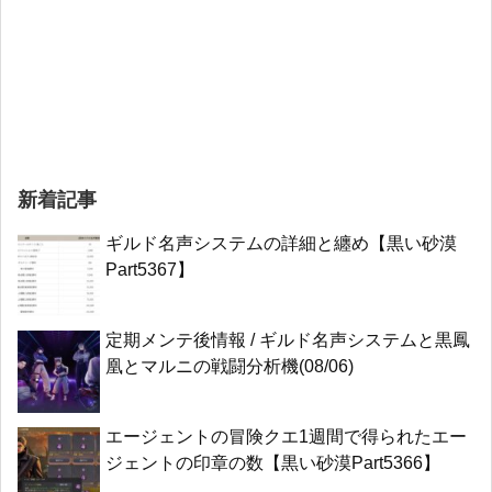
新着記事
ギルド名声システムの詳細と纏め【黒い砂漠
Part5367】
定期メンテ後情報 / ギルド名声システムと黒鳳
凰とマルニの戦闘分析機(08/06)
エージェントの冒険クエ1週間で得られたエー
ジェントの印章の数【黒い砂漠Part5366】