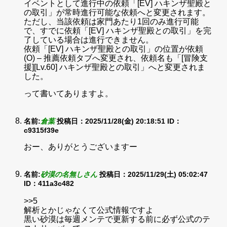
イベントとして進行中の依頼「[EV] ハキンザ聖殿と
の取引」が常時進行可能な依頼へと変更されます。
ただし、当該依頼は家門あたり1回のみ進行可能
で、すでに依頼「[EV] ハキンザ聖殿との取引」を完
了している場合は進行できません。
依頼「[EV] ハキンザ聖殿との取引」の位置が依頼
(O) – 推薦依頼タブへ変更され、依頼名も「[冒険支
援][Lv.60] ハキンザ聖殿との取引」へと変更されま
した。
って書いてありますよ。
名前:
倉葉
投稿日：2025/11/28(金) 20:18:51
ID：
c9315f39e
おー、ありがとうございますー
名前:
砂漠の名無しさん
投稿日：2025/11/29(土) 05:02:47
ID：411a3c482
>>5
解析とかじゃなくて公式情報ですよ
黒い砂漠は毎週メンテで更新する前に必ず公式のテ