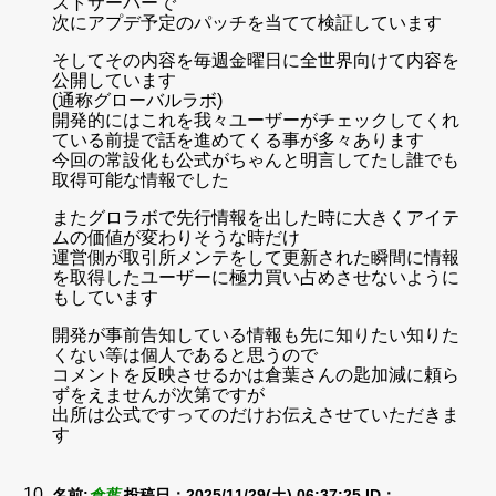
ストサーバーで
次にアプデ予定のパッチを当てて検証しています
そしてその内容を毎週金曜日に全世界向けて内容を
公開しています
(通称グローバルラボ)
開発的にはこれを我々ユーザーがチェックしてくれ
ている前提で話を進めてくる事が多々あります
今回の常設化も公式がちゃんと明言してたし誰でも
取得可能な情報でした
またグロラボで先行情報を出した時に大きくアイテ
ムの価値が変わりそうな時だけ
運営側が取引所メンテをして更新された瞬間に情報
を取得したユーザーに極力買い占めさせないように
もしています
開発が事前告知している情報も先に知りたい知りた
くない等は個人であると思うので
コメントを反映させるかは倉葉さんの匙加減に頼ら
ずをえませんが次第ですが
出所は公式ですってのだけお伝えさせていただきま
す
名前:
倉葉
投稿日：2025/11/29(土) 06:37:25
ID：