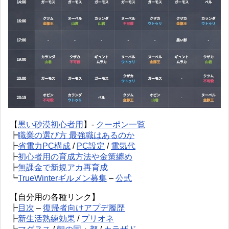
【
黒い砂漠初心者用
】-
クーポン一覧
┣
職業の選び方 最強職はあるのか
┣
省電力PC構成
/
PC設定
/
電気代
┣
初心者用の育成方法や金策纏め
┣
無課金で新規アカ再育成
┗
TrueWinterギルメン募集
–
公式
【自分用の各種リンク】
┣
目次
–
復帰者向けアプデ履歴
┣
新生活熟練効果
/
プリオネ