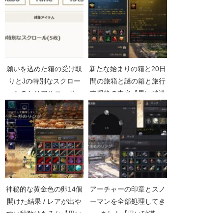
願いを込めた箱の受け取
新たな始まりの箱と20日
りとJの特別なスクロー
間の旅箱と謎の箱と旅行
ルのシリアルコード
支援箱の中身【黒い砂漠
Part4187】
神秘的な黄金色の卵14個
アーチャーの印章とスノ
開けた結果 / レアが出や
ーマンを全部処理してき
すい秒数はあるか【黒い
ました【黒い砂漠