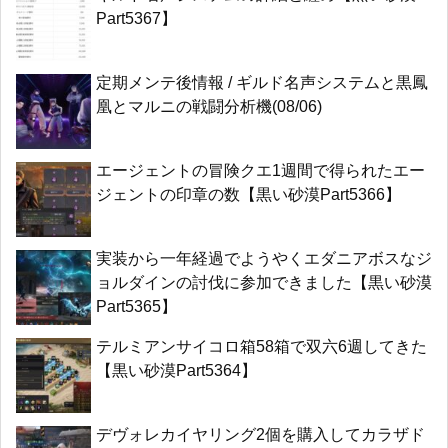
Part5367】
定期メンテ後情報 / ギルド名声システムと黒鳳
凰とマルニの戦闘分析機(08/06)
エージェントの冒険クエ1週間で得られたエー
ジェントの印章の数【黒い砂漠Part5366】
実装から一年経過でようやくエダニアボスなジ
ョルダインの討伐に参加できました【黒い砂漠
Part5365】
テルミアンサイコロ箱58箱で双六6週してきた
【黒い砂漠Part5364】
デヴォレカイヤリング2個を購入してカラザド