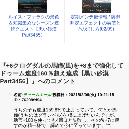
ルイス・ファラクの景色
定期メンテ後情報 / 防御
＆知識集めなシーズン連
判定エフェクトの実装と
続クエスト【黒い砂漠
その消し方(02/09)
Part3455】
『+6クログダルの馬蹄(風)を+8まで強化して
ドゥーム速度160％超え達成【黒い砂漠
Part3456】』へのコメント
名前:
チャームエール
投稿日：2021/02/09(火) 10:21:15
ID：76299fd94
うちの子も速度159.8%で止まっていて、何とか馬
蹄(うちのはグランベル)を+8に上げたいんですが、
助言+100を使っても4回ほど失敗し、その後+7に戻
すのが精一杯で、諦めて今に至っています。^^;