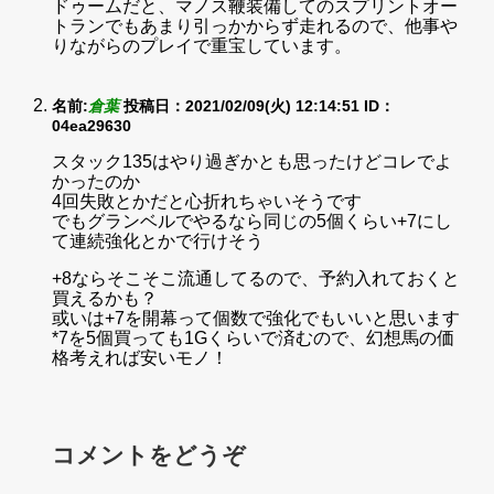
ドゥームだと、マノス鞭装備してのスプリントオー
トランでもあまり引っかからず走れるので、他事や
りながらのプレイで重宝しています。
名前:
倉葉
投稿日：2021/02/09(火) 12:14:51
ID：
04ea29630
スタック135はやり過ぎかとも思ったけどコレでよ
かったのか
4回失敗とかだと心折れちゃいそうです
でもグランベルでやるなら同じの5個くらい+7にし
て連続強化とかで行けそう
+8ならそこそこ流通してるので、予約入れておくと
買えるかも？
或いは+7を開幕って個数で強化でもいいと思います
*7を5個買っても1Gくらいで済むので、幻想馬の価
格考えれば安いモノ！
コメントをどうぞ