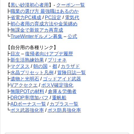
【
黒い砂漠初心者用
】-
クーポン一覧
┣
職業の選び方 最強職はあるのか
┣
省電力PC構成
/
PC設定
/
電気代
┣
初心者用の育成方法や金策纏め
┣
無課金で新規アカ再育成
┗
TrueWinterギルメン募集
–
公式
【自分用の各種リンク】
┣
目次
–
復帰者向けアプデ履歴
┣
新生活熟練効果
/
プリオネ
┣
マグヌス
/
朝の国
・
都
/
カラザド
┣
水晶プリセット凡例
/
冒険日誌一覧
┣
遺物と光明石
/
ゴッドアイド武器
┣
Vアクセクエ
/
ボスV確定強化
┣
無限POTの材料
/
倉庫＆労働者
┣
DROP率増加バフ
/
重帆船
┣
ADボーナス一覧
/
カプラス一覧
┗
ボス武器強化率
/
ボス防具強化率