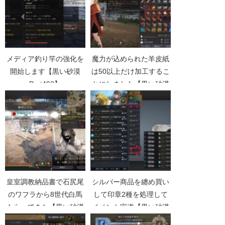
メディア釣り竿の強化を
魔力が込められた羊皮紙
開始します【黒い砂漠
は50以上だけ加工するこ
Part492】
とにしました【黒い砂漠
Part3922】
皇室調教納品書で石尻尾
シルバー商品を纏め買い
のワフラから8世代白馬
して印章2種を処理して
もらってきた【黒い砂漠
イベント完遂【黒い砂漠
Part4417】
Part4283】