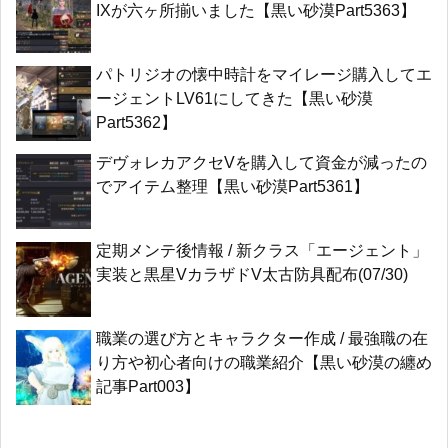
IXが六ヶ所揃いました【黒い砂漠Part5363】
パトリジオの懐中時計をマイレージ購入してエ
ージェントLV61にしてきた【黒い砂漠
Part5362】
デヴォレカアクセVを購入して資金が減ったの
でアイテム整理【黒い砂漠Part5361】
定期メンテ後情報 / 新クラス「エージェント」
実装と黒星VカラザドV太古防具配布(07/30)
職業の選び方とキャラクター作成 / 最強職の在
り方や初心者向けの職業紹介【黒い砂漠の纏め
記事Part003】