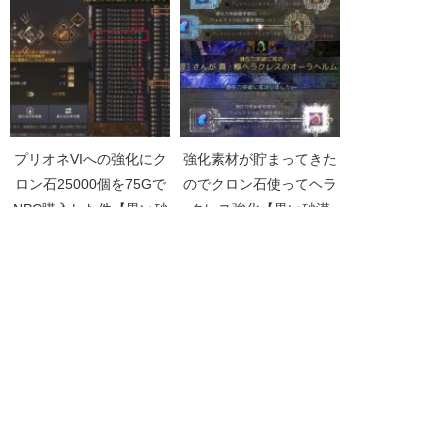
プリオネVIへの強化にク
強化素材が貯まってきた
ロン石25000個を75Gで
のでクロン石使ってヘラ
NPC購入した件【黒い砂
クレス強化【黒い砂漠
漠Part5019】
Part1809】