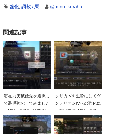
強化
,
調教 / 馬
@mmo_kuraha
関連記事
潜在力突破優先を選択し
クザカIVを生贄にしてダ
て装備強化してみました
ンデリオンIVへの強化に
【黒い砂漠Part1296】
挑戦です【黒い砂漠
Part1226】