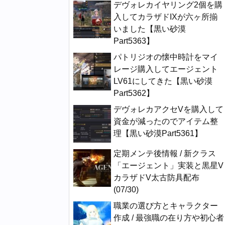
デヴォレカイヤリング2個を購
入してカラザドIXが六ヶ所揃
いました【黒い砂漠
Part5363】
パトリジオの懐中時計をマイ
レージ購入してエージェント
LV61にしてきた【黒い砂漠
Part5362】
デヴォレカアクセVを購入して
資金が減ったのでアイテム整
理【黒い砂漠Part5361】
定期メンテ後情報 / 新クラス
「エージェント」実装と黒星V
カラザドV太古防具配布
(07/30)
職業の選び方とキャラクター
作成 / 最強職の在り方や初心者