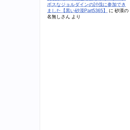
ボスなジョルダインの討伐に参加でき
ました【黒い砂漠Part5365】
に
砂漠の
名無しさん
より