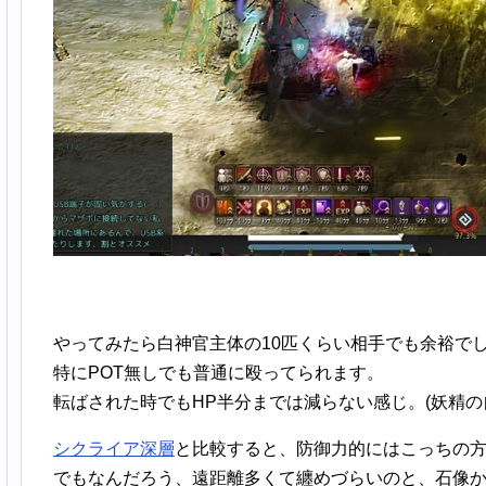
やってみたら白神官主体の10匹くらい相手でも余裕で
特にPOT無しでも普通に殴ってられます。
転ばされた時でもHP半分までは減らない感じ。(妖精の自
シクライア深層
と比較すると、防御力的にはこっちの
でもなんだろう、遠距離多くて纏めづらいのと、石像か