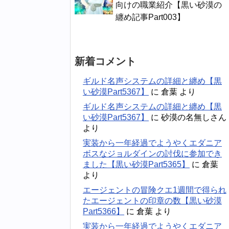
向けの職業紹介【黒い砂漠の
纏め記事Part003】
新着コメント
ギルド名声システムの詳細と纏め【黒
い砂漠Part5367】
に
倉葉
より
ギルド名声システムの詳細と纏め【黒
い砂漠Part5367】
に
砂漠の名無しさん
より
実装から一年経過でようやくエダニア
ボスなジョルダインの討伐に参加でき
ました【黒い砂漠Part5365】
に
倉葉
より
エージェントの冒険クエ1週間で得られ
たエージェントの印章の数【黒い砂漠
Part5366】
に
倉葉
より
実装から一年経過でようやくエダニア