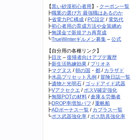
【
黒い砂漠初心者用
】-
クーポン一覧
┣
職業の選び方 最強職はあるのか
┣
省電力PC構成
/
PC設定
/
電気代
┣
初心者用の育成方法や金策纏め
┣
無課金で新規アカ再育成
┗
TrueWinterギルメン募集
–
公式
【自分用の各種リンク】
┣
目次
–
復帰者向けアプデ履歴
┣
新生活熟練効果
/
プリオネ
┣
マグヌス
/
朝の国
・
都
/
カラザド
┣
水晶プリセット凡例
/
冒険日誌一覧
┣
遺物と光明石
/
ゴッドアイド武器
┣
Vアクセクエ
/
ボスV確定強化
┣
無限POTの材料
/
倉庫＆労働者
┣
DROP率増加バフ
/
重帆船
┣
ADボーナス一覧
/
カプラス一覧
┗
ボス武器強化率
/
ボス防具強化率