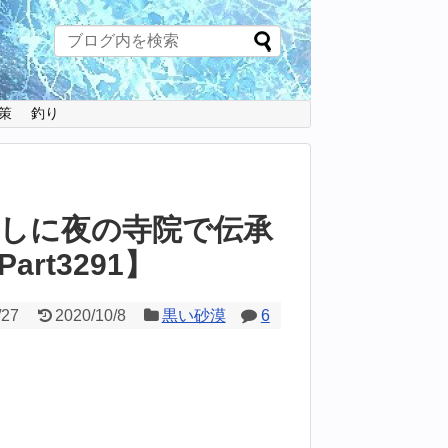
策
釣り
しに夜の寺院で伝承
rt3291】
/27
2020/10/8
黒い砂漠
6