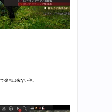
。
トで発言出来ない件。