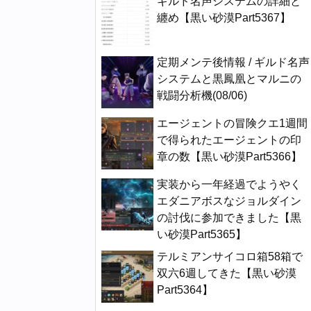
ギルド名声システムの詳細と
纏め【黒い砂漠Part5367】
定期メンテ後情報 / ギルド名声
システムと黒鳳凰とマルニの
戦闘分析機(08/06)
エージェントの冒険クエ1週間
で得られたエージェントの印
章の数【黒い砂漠Part5366】
実装から一年経過でようやく
エダニアボスなジョルダイン
の討伐に参加できました【黒
い砂漠Part5365】
テルミアンサイコロ箱58箱で
双六6週してきた【黒い砂漠
Part5364】