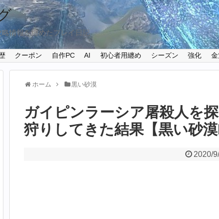
グ
攻略情報を纏めたプレイ日記
歴
クーポン
自作PC
AI
初心者用纏め
シーズン
強化
金
ホーム
黒い砂漠
ガイピンラーシア屠殺人を探
狩りしてきた結果【黒い砂漠Pa
2020/9