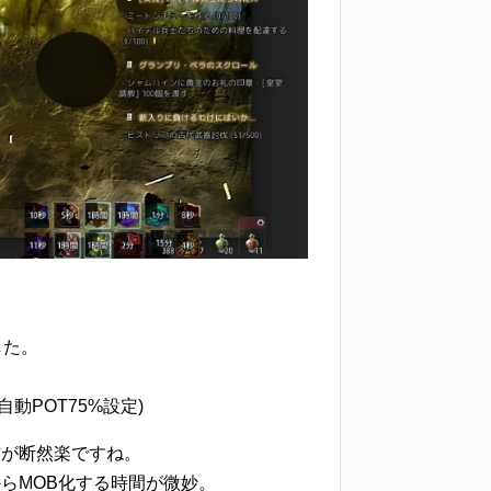
した。
動POT75%設定)
方が断然楽ですね。
らMOB化する時間が微妙。