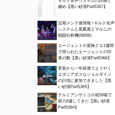
ギルド名声システムの詳細と
纏め【黒い砂漠Part5367】
定期メンテ後情報 / ギルド名声
システムと黒鳳凰とマルニの
戦闘分析機(08/06)
エージェントの冒険クエ1週間
で得られたエージェントの印
章の数【黒い砂漠Part5366】
実装から一年経過でようやく
エダニアボスなジョルダイン
の討伐に参加できました【黒
い砂漠Part5365】
テルミアンサイコロ箱58箱で
双六6週してきた【黒い砂漠
Part5364】