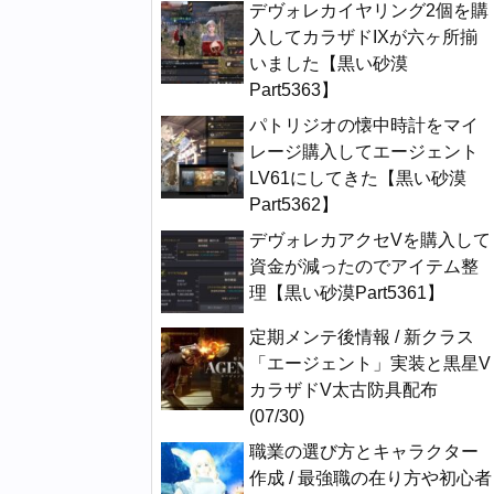
デヴォレカイヤリング2個を購
入してカラザドIXが六ヶ所揃
いました【黒い砂漠
Part5363】
パトリジオの懐中時計をマイ
レージ購入してエージェント
LV61にしてきた【黒い砂漠
Part5362】
デヴォレカアクセVを購入して
資金が減ったのでアイテム整
理【黒い砂漠Part5361】
定期メンテ後情報 / 新クラス
「エージェント」実装と黒星V
カラザドV太古防具配布
(07/30)
職業の選び方とキャラクター
作成 / 最強職の在り方や初心者