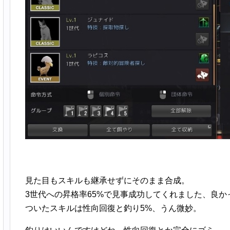
見た目もスキルも継承せずにそのまま合成。
3世代への昇格率65%で見事成功してくれました、良か
ついたスキルは性向回復と釣り5%、うん微妙。