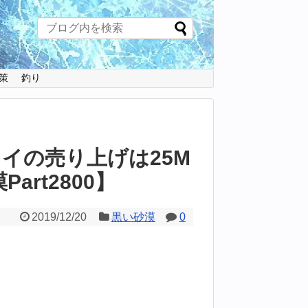
策
釣り
イの売り上げは25M
art2800】
2019/12/20
黒い砂漠
0