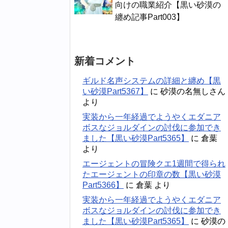
向けの職業紹介【黒い砂漠の
纏め記事Part003】
新着コメント
ギルド名声システムの詳細と纏め【黒
い砂漠Part5367】
に
砂漠の名無しさん
より
実装から一年経過でようやくエダニア
ボスなジョルダインの討伐に参加でき
ました【黒い砂漠Part5365】
に
倉葉
より
エージェントの冒険クエ1週間で得られ
たエージェントの印章の数【黒い砂漠
Part5366】
に
倉葉
より
実装から一年経過でようやくエダニア
ボスなジョルダインの討伐に参加でき
ました【黒い砂漠Part5365】
に
砂漠の