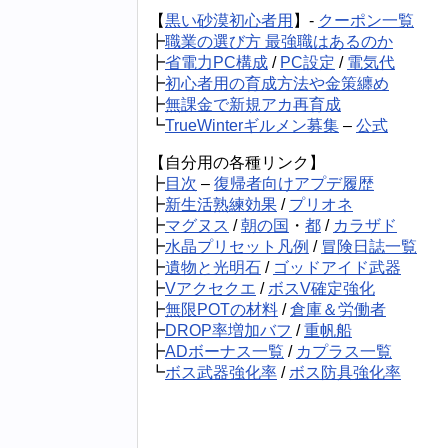
【
黒い砂漠初心者用
】-
クーポン一覧
┣
職業の選び方 最強職はあるのか
┣
省電力PC構成
/
PC設定
/
電気代
┣
初心者用の育成方法や金策纏め
┣
無課金で新規アカ再育成
┗
TrueWinterギルメン募集
–
公式
【自分用の各種リンク】
┣
目次
–
復帰者向けアプデ履歴
┣
新生活熟練効果
/
プリオネ
┣
マグヌス
/
朝の国
・
都
/
カラザド
┣
水晶プリセット凡例
/
冒険日誌一覧
┣
遺物と光明石
/
ゴッドアイド武器
┣
Vアクセクエ
/
ボスV確定強化
┣
無限POTの材料
/
倉庫＆労働者
┣
DROP率増加バフ
/
重帆船
┣
ADボーナス一覧
/
カプラス一覧
┗
ボス武器強化率
/
ボス防具強化率