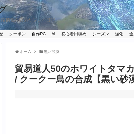
グ
攻略情報を纏めたプレイ日記
歴
クーポン
自作PC
AI
初心者用纏め
シーズン
強化
金
ホーム
黒い砂漠
貿易道人50のホワイトタマカ
/ クークー鳥の合成【黒い砂漠P