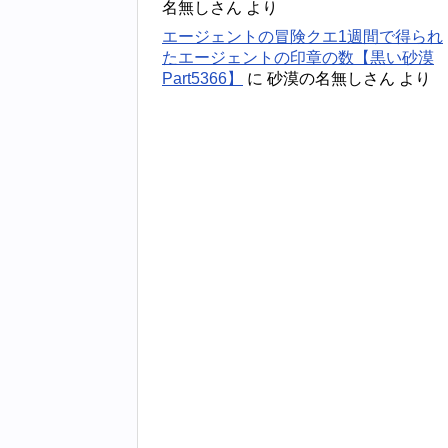
名無しさん
より
エージェントの冒険クエ1週間で得られ
たエージェントの印章の数【黒い砂漠
Part5366】
に
砂漠の名無しさん
より