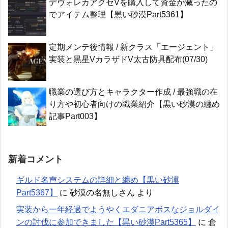
デヴォレカアクセVを購入して資金が減ったの
でアイテム整理【黒い砂漠Part5361】
定期メンテ後情報 / 新クラス「エージェント」
実装と黒星VカラザドV太古防具配布(07/30)
職業の選び方とキャラクター作成 / 最強職の在
り方や初心者向けの職業紹介【黒い砂漠の纏め
記事Part003】
新着コメント
ギルド名声システムの詳細と纏め【黒い砂漠
Part5367】
に
砂漠の名無しさん
より
実装から一年経過でようやくエダニアボスなジョルダイ
ンの討伐に参加できました【黒い砂漠Part5365】
に
倉