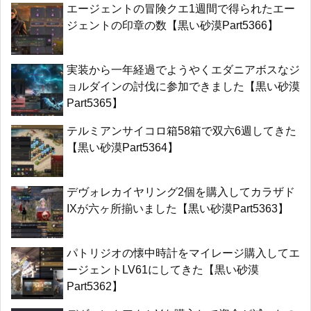
エージェントの冒険クエ1週間で得られたエー
ジェントの印章の数【黒い砂漠Part5366】
実装から一年経過でようやくエダニアボスなジ
ョルダインの討伐に参加できました【黒い砂漠
Part5365】
テルミアンサイコロ箱58箱で双六6週してきた
【黒い砂漠Part5364】
デヴォレカイヤリング2個を購入してカラザド
IXが六ヶ所揃いました【黒い砂漠Part5363】
パトリジオの懐中時計をマイレージ購入してエ
ージェントLV61にしてきた【黒い砂漠
Part5362】