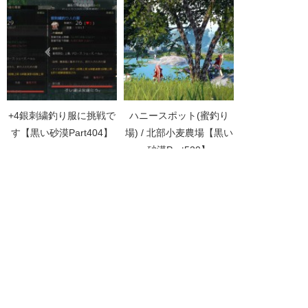
+4銀刺繍釣り服に挑戦で
ハニースポット(蜜釣り
す【黒い砂漠Part404】
場) / 北部小麦農場【黒い
砂漠Part520】