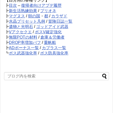
【自分用の各種リンク】
┣
目次
–
復帰者向けアプデ履歴
┣
新生活熟練効果
/
プリオネ
┣
マグヌス
/
朝の国
・
都
/
カラザド
┣
水晶プリセット凡例
/
冒険日誌一覧
┣
遺物と光明石
/
ゴッドアイド武器
┣
Vアクセクエ
/
ボスV確定強化
┣
無限POTの材料
/
倉庫＆労働者
┣
DROP率増加バフ
/
重帆船
┣
ADボーナス一覧
/
カプラス一覧
┗
ボス武器強化率
/
ボス防具強化率