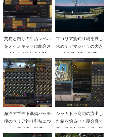
貿易と釣りの生活レベル
マゴリア蜜釣り場を捜し
をメインキャラに統合さ
求めてアマシイラの大き
せました / 釣り道人31と
さ更新【黒い砂漠
貿易道人3【黒い砂漠
Part1671】
Part2621】
海洋アプデ下準備パッチ
シャカトゥ商団の流出し
後のベリア釣り利益につ
た箱を釣るべく慶会楼で
いて【黒い砂漠
釣ってきた結果【黒い砂
Part922】
漠Part4913】