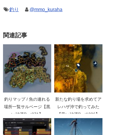
釣り
@mmo_kuraha
関連記事
釣りマップ / 魚の連れる
新たな釣り場を求めてア
場所一覧サルベージ【黒
レハザ沖で釣ってみた
い砂漠Part371】
【黒い砂漠Part1236】