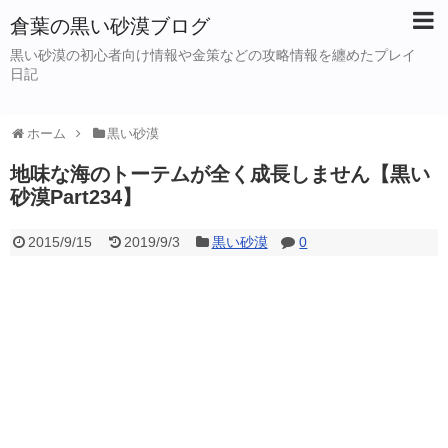
倉葉の黒い砂漠ブログ
黒い砂漠の初心者向け情報や金策などの攻略情報を纏めたプレイ
日記
ホーム
黒い砂漠
地味な海のトーテムが全く成長しません【黒い
砂漠Part234】
2015/9/15
2019/9/3
黒い砂漠
0