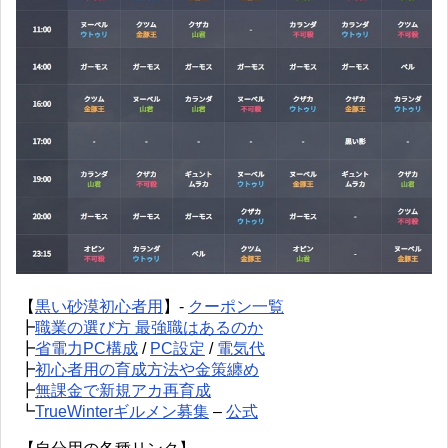
【
黒い砂漠初心者用
】-
クーポン一覧
┣
職業の選び方 最強職はあるのか
┣
省電力PC構成
/
PC設定
/
電気代
┣
初心者用の育成方法や金策纏め
┣
無課金で新規アカ再育成
┗
TrueWinterギルメン募集
–
公式