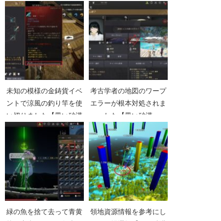
未知の模様の金鋳貨イベ
考古学者の地図のワープ
ントで涼風の釣り竿を使
エラーが根本対処されま
い切りました【黒い砂漠
した【黒い砂漠
Part5244】
Part3169】
緑の魚を捨て去って青黄
領地資源情報を参考にし