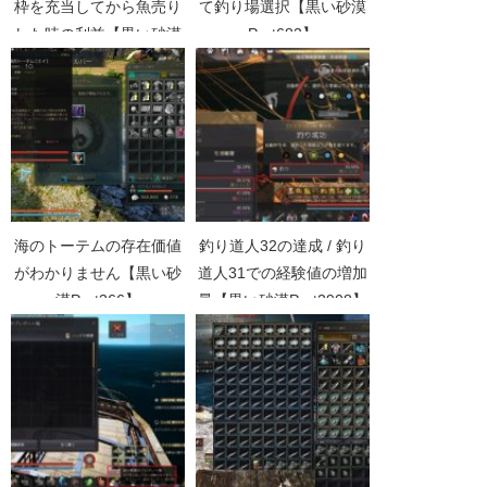
枠を充当してから魚売り
て釣り場選択【黒い砂漠
した時の利益【黒い砂漠
Part683】
Part2069】
海のトーテムの存在価値
釣り道人32の達成 / 釣り
がわかりません【黒い砂
道人31での経験値の増加
漠Part366】
量【黒い砂漠Part2908】