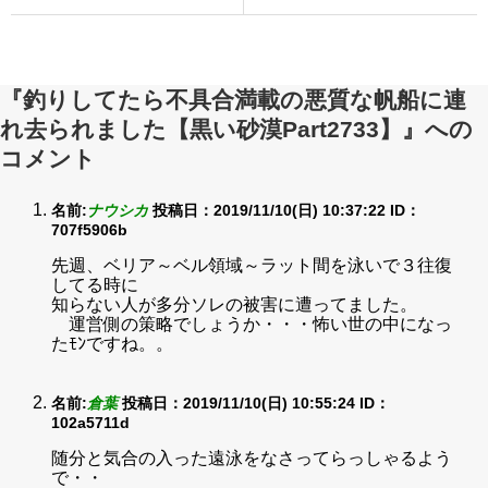
『釣りしてたら不具合満載の悪質な帆船に連
れ去られました【黒い砂漠Part2733】』への
コメント
名前:
ナウシカ
投稿日：2019/11/10(日) 10:37:22
ID：
707f5906b
先週、ベリア～ベル領域～ラット間を泳いで３往復
してる時に
知らない人が多分ソレの被害に遭ってました。
運営側の策略でしょうか・・・怖い世の中になっ
たﾓﾝですね。。
名前:
倉葉
投稿日：2019/11/10(日) 10:55:24
ID：
102a5711d
随分と気合の入った遠泳をなさってらっしゃるよう
で・・