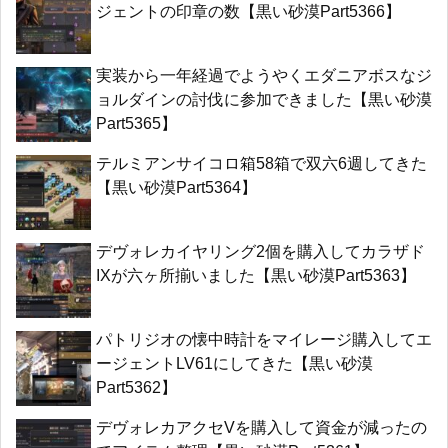
ジェントの印章の数【黒い砂漠Part5366】
実装から一年経過でようやくエダニアボスなジ
ョルダインの討伐に参加できました【黒い砂漠
Part5365】
テルミアンサイコロ箱58箱で双六6週してきた
【黒い砂漠Part5364】
デヴォレカイヤリング2個を購入してカラザド
IXが六ヶ所揃いました【黒い砂漠Part5363】
パトリジオの懐中時計をマイレージ購入してエ
ージェントLV61にしてきた【黒い砂漠
Part5362】
デヴォレカアクセVを購入して資金が減ったの