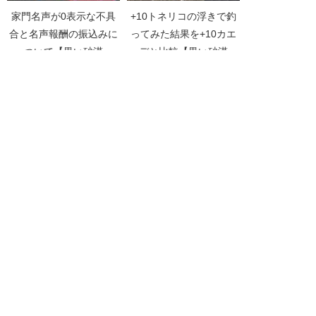
家門名声が0表示な不具
+10トネリコの浮きで釣
合と名声報酬の振込みに
ってみた結果を+10カエ
ついて【黒い砂漠
デと比較【黒い砂漠
Part2362】
Part1446】