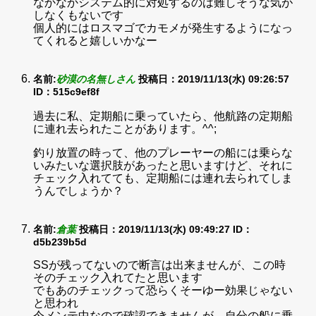
なかなかシステム的に対処するのは難しそうな気が
しなくもないです
個人的にはロスマゴでカモメが発生するようになっ
てくれると嬉しいかなー
名前:
砂漠の名無しさん
投稿日：2019/11/13(水) 09:26:57
ID：515c9ef8f
過去に私、定期船に乗っていたら、他航路の定期船
に連れ去られたことがあります。^^;
釣り放置の時って、他のプレーヤーの船には乗らな
いみたいな選択肢があったと思いますけど、それに
チェック入れてても、定期船には連れ去られてしま
うんでしょうか？
名前:
倉葉
投稿日：2019/11/13(水) 09:49:27
ID：
d5b239b5d
SSが残ってないので断言は出来ませんが、この時
そのチェック入れてたと思います
でもあのチェックって恐らくそーゆー効果じゃない
と思われ
今メンテ中なので確認できませんが、自分の船に乗