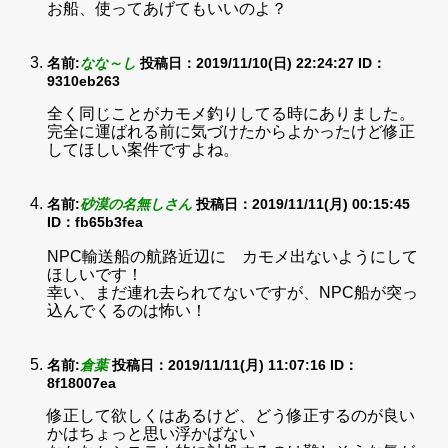
お船、使ってあげてもいいのよ？
名前:
なな～し
投稿日：2019/11/10(日) 22:24:27
ID：
9310eb263
全く同じことがカモメ釣りしてる時にありました。
完全に運ばれる前に気づけたからよかったけど修正
してほしい案件ですよね。
名前:
砂漠の名無しさん
投稿日：2019/11/11(月) 00:15:45
ID：fb65b3fea
NPC輸送船の航路近辺に カモメ出ないようにして
ほしいです！
幸い、まだ連れ去られてないですが、NPC船が突っ
込んでくるのは怖い！
名前:
倉葉
投稿日：2019/11/11(月) 11:07:16
ID：
8f18007ea
修正して欲しくはあるけど、どう修正するのが良い
かはちょっと思い浮かばない