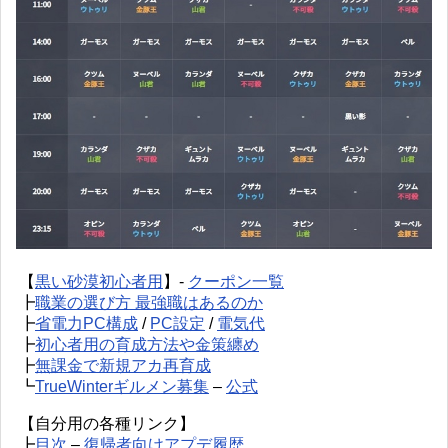
【
黒い砂漠初心者用
】-
クーポン一覧
┣
職業の選び方 最強職はあるのか
┣
省電力PC構成
/
PC設定
/
電気代
┣
初心者用の育成方法や金策纏め
┣
無課金で新規アカ再育成
┗
TrueWinterギルメン募集
–
公式
【自分用の各種リンク】
┣
目次
–
復帰者向けアプデ履歴