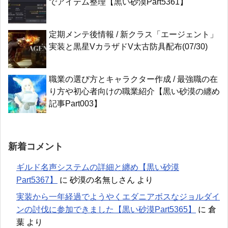
でアイテム整理【黒い砂漠Part5361】
定期メンテ後情報 / 新クラス「エージェント」
実装と黒星VカラザドV太古防具配布(07/30)
職業の選び方とキャラクター作成 / 最強職の在
り方や初心者向けの職業紹介【黒い砂漠の纏め
記事Part003】
新着コメント
ギルド名声システムの詳細と纏め【黒い砂漠
Part5367】
に
砂漠の名無しさん
より
実装から一年経過でようやくエダニアボスなジョルダイ
ンの討伐に参加できました【黒い砂漠Part5365】
に
倉
葉
より