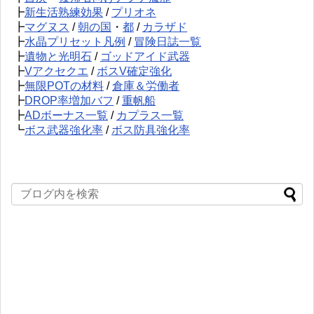
┣
新生活熟練効果
/
プリオネ
┣
マグヌス
/
朝の国
・
都
/
カラザド
┣
水晶プリセット凡例
/
冒険日誌一覧
┣
遺物と光明石
/
ゴッドアイド武器
┣
Vアクセクエ
/
ボスV確定強化
┣
無限POTの材料
/
倉庫＆労働者
┣
DROP率増加バフ
/
重帆船
┣
ADボーナス一覧
/
カプラス一覧
┗
ボス武器強化率
/
ボス防具強化率