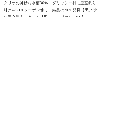
クリオの神妙な水槽30%
グリッシー村に皇室釣り
引きを50％クーポン使っ
納品のNPC発見【黒い砂
て課金購入しました【黒
漠Part359】
い砂漠Part4928】