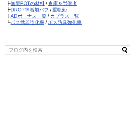
┣
無限POTの材料
/
倉庫＆労働者
┣
DROP率増加バフ
/
重帆船
┣
ADボーナス一覧
/
カプラス一覧
┗
ボス武器強化率
/
ボス防具強化率