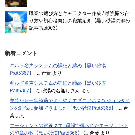
職業の選び方とキャラクター作成 / 最強職の在
り方や初心者向けの職業紹介【黒い砂漠の纏め
記事Part003】
新着コメント
ギルド名声システムの詳細と纏め【黒い砂漠
Part5367】
に
倉葉
より
ギルド名声システムの詳細と纏め【黒い砂漠
Part5367】
に
砂漠の名無しさん
より
実装から一年経過でようやくエダニアボスなジョルダイ
ンの討伐に参加できました【黒い砂漠Part5365】
に
倉
葉
より
エージェントの冒険クエ1週間で得られたエージェント
の印章の数【黒い砂漠Part5366】
に
倉葉
より