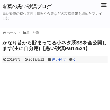
倉葉の黒い砂漠ブログ
黒い砂漠の初心者向け情報や金策などの攻略情報を纏めたプレイ
日記
ホーム
黒い砂漠
かなり昔から貯まってる小ネタ系SSを全公開し
ます(主に自分用)【黒い砂漠Part2524】
2019/7/8
2019/8/12
黒い砂漠
0