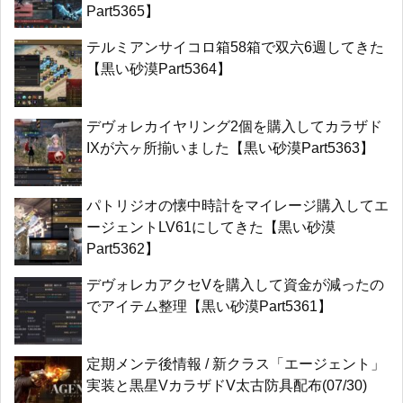
Part5365】
テルミアンサイコロ箱58箱で双六6週してきた
【黒い砂漠Part5364】
デヴォレカイヤリング2個を購入してカラザド
IXが六ヶ所揃いました【黒い砂漠Part5363】
パトリジオの懐中時計をマイレージ購入してエ
ージェントLV61にしてきた【黒い砂漠
Part5362】
デヴォレカアクセVを購入して資金が減ったの
でアイテム整理【黒い砂漠Part5361】
定期メンテ後情報 / 新クラス「エージェント」
実装と黒星VカラザドV太古防具配布(07/30)