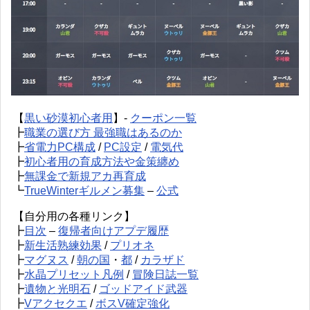
【
黒い砂漠初心者用
】-
クーポン一覧
┣
職業の選び方 最強職はあるのか
┣
省電力PC構成
/
PC設定
/
電気代
┣
初心者用の育成方法や金策纏め
┣
無課金で新規アカ再育成
┗
TrueWinterギルメン募集
–
公式
【自分用の各種リンク】
┣
目次
–
復帰者向けアプデ履歴
┣
新生活熟練効果
/
プリオネ
┣
マグヌス
/
朝の国
・
都
/
カラザド
┣
水晶プリセット凡例
/
冒険日誌一覧
┣
遺物と光明石
/
ゴッドアイド武器
┣
Vアクセクエ
/
ボスV確定強化