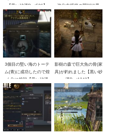
【黒い砂漠Part526】
強化支援箱の開封結果
【黒い砂漠Part5164】
3個目の堅い海のトーテ
影樹の森で巨大魚の骨(家
ム(青)に成功したので煌
具)が釣れました【黒い砂
く化に挑戦【黒い砂漠
漠Part1342】
Part1880】