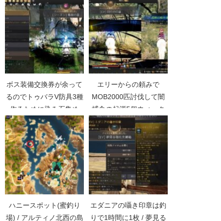
ボス装備交換券が余って
エリーからの頼みで
るのでトゥバラV防具3種
MOB2000匹討伐して闇
作るために染み石集め
捕食の起源5個ウィーク
【黒い砂漠Part4021】
リー【黒い砂漠
Part4268】
ハニースポット(蜜釣り
エダニアの囁き印章は釣
場) / アルティノ北西の島
りで1時間に1枚 / 夢見る