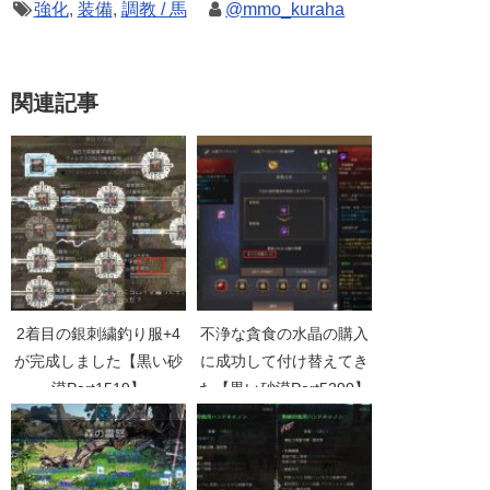
強化
,
装備
,
調教 / 馬
@mmo_kuraha
関連記事
2着目の銀刺繍釣り服+4
不浄な貪食の水晶の購入
が完成しました【黒い砂
に成功して付け替えてき
漠Part1519】
た【黒い砂漠Part5290】