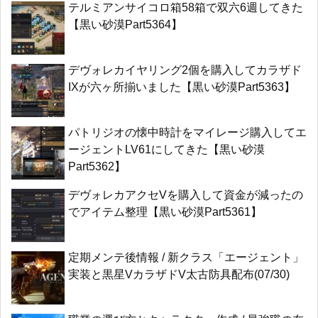
テルミアンサイコロ箱58箱で双六6週してきた
【黒い砂漠Part5364】
デヴォレカイヤリング2個を購入してカラザド
IXが六ヶ所揃いました【黒い砂漠Part5363】
パトリジオの懐中時計をマイレージ購入してエ
ージェントLV61にしてきた【黒い砂漠
Part5362】
デヴォレカアクセVを購入して資金が減ったの
でアイテム整理【黒い砂漠Part5361】
定期メンテ後情報 / 新クラス「エージェント」
実装と黒星VカラザドV太古防具配布(07/30)