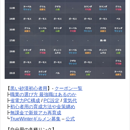
【
黒い砂漠初心者用
】-
クーポン一覧
┣
職業の選び方 最強職はあるのか
┣
省電力PC構成
/
PC設定
/
電気代
┣
初心者用の育成方法や金策纏め
┣
無課金で新規アカ再育成
┗
TrueWinterギルメン募集
–
公式
【自分用の各種リンク】