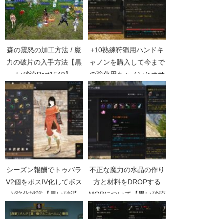
森の震怒の加工方法 / 魔
+10熟練狩猟用ハンドキ
力の破片の入手方法【黒
ャノンを購入して今まで
い砂漠Part1549】
の強化用キャノンとオサ
ラバ【黒い砂漠
Part1358】
シーズン報酬でトゥバラ
不正な魔力の水晶の作り
V2個をボスIV化してボス
方と材料をDROPする
V強化挑戦【黒い砂漠
MOBについて【黒い砂漠
Part3656】
Part2439】