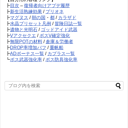
┣
目次
–
復帰者向けアプデ履歴
┣
新生活熟練効果
/
プリオネ
┣
マグヌス
/
朝の国
・
都
/
カラザド
┣
水晶プリセット凡例
/
冒険日誌一覧
┣
遺物と光明石
/
ゴッドアイド武器
┣
Vアクセクエ
/
ボスV確定強化
┣
無限POTの材料
/
倉庫＆労働者
┣
DROP率増加バフ
/
重帆船
┣
ADボーナス一覧
/
カプラス一覧
┗
ボス武器強化率
/
ボス防具強化率