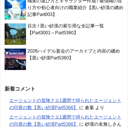
職業の選び方とキャラクター作成 / 最強職の在
り方や初心者向けの職業紹介【黒い砂漠の纏め
記事Part003】
目次 / 黒い砂漠の索引用な全記事一覧
【Part3001～Part5360】
2026ハイデル宴会のアーカイブと内容の纏め
【黒い砂漠Part5360】
新着コメント
エージェントの冒険クエ1週間で得られたエージェント
の印章の数【黒い砂漠Part5366】
に
倉葉
より
エージェントの冒険クエ1週間で得られたエージェント
の印章の数【黒い砂漠Part5366】
に
砂漠の名無しさん