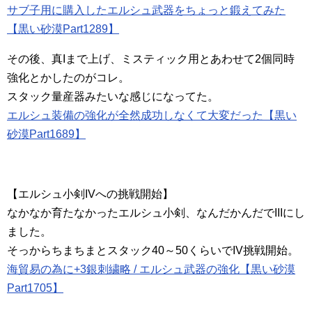
サブ子用に購入したエルシュ武器をちょっと鍛えてみた
【黒い砂漠Part1289】
その後、真Iまで上げ、ミスティック用とあわせて2個同時
強化とかしたのがコレ。
スタック量産器みたいな感じになってた。
エルシュ装備の強化が全然成功しなくて大変だった【黒い
砂漠Part1689】
【エルシュ小剣IVへの挑戦開始】
なかなか育たなかったエルシュ小剣、なんだかんだでIIIにし
ました。
そっからちまちまとスタック40～50くらいでIV挑戦開始。
海貿易の為に+3銀刺繍略 / エルシュ武器の強化【黒い砂漠
Part1705】