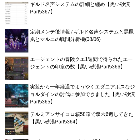
ギルド名声システムの詳細と纏め【黒い砂漠
Part5367】
定期メンテ後情報 / ギルド名声システムと黒鳳
凰とマルニの戦闘分析機(08/06)
エージェントの冒険クエ1週間で得られたエー
ジェントの印章の数【黒い砂漠Part5366】
実装から一年経過でようやくエダニアボスなジ
ョルダインの討伐に参加できました【黒い砂漠
Part5365】
テルミアンサイコロ箱58箱で双六6週してきた
【黒い砂漠Part5364】