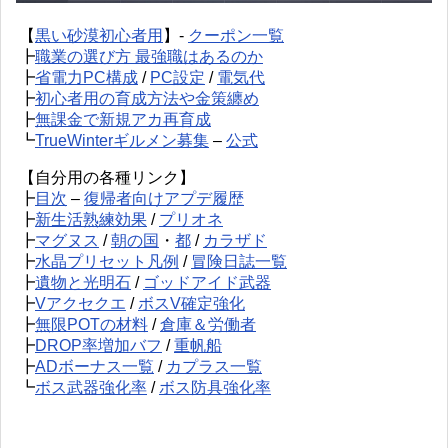
【
黒い砂漠初心者用
】-
クーポン一覧
┣
職業の選び方 最強職はあるのか
┣
省電力PC構成
/
PC設定
/
電気代
┣
初心者用の育成方法や金策纏め
┣
無課金で新規アカ再育成
┗
TrueWinterギルメン募集
–
公式
【自分用の各種リンク】
┣
目次
–
復帰者向けアプデ履歴
┣
新生活熟練効果
/
プリオネ
┣
マグヌス
/
朝の国
・
都
/
カラザド
┣
水晶プリセット凡例
/
冒険日誌一覧
┣
遺物と光明石
/
ゴッドアイド武器
┣
Vアクセクエ
/
ボスV確定強化
┣
無限POTの材料
/
倉庫＆労働者
┣
DROP率増加バフ
/
重帆船
┣
ADボーナス一覧
/
カプラス一覧
┗
ボス武器強化率
/
ボス防具強化率