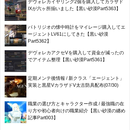
デヴォレカイヤリング2個を購入してカラザド
IXが六ヶ所揃いました【黒い砂漠Part5363】
パトリジオの懐中時計をマイレージ購入してエ
ージェントLV61にしてきた【黒い砂漠
Part5362】
デヴォレカアクセVを購入して資金が減ったの
でアイテム整理【黒い砂漠Part5361】
定期メンテ後情報 / 新クラス「エージェント」
実装と黒星VカラザドV太古防具配布(07/30)
職業の選び方とキャラクター作成 / 最強職の在
り方や初心者向けの職業紹介【黒い砂漠の纏め
記事Part003】