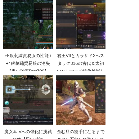
+5銀刺繍貿易服の性能 /
君王VIIとカラザドXへス
+4銀刺繍貿易服の消失
タック316の古代＆太初
【黒い砂漠Part700】
のハンマーで強化挑戦し
てきた【黒い砂漠
Part5161】
魔女耳IVへの強化に挑戦
歪む旦の籠手になるまで