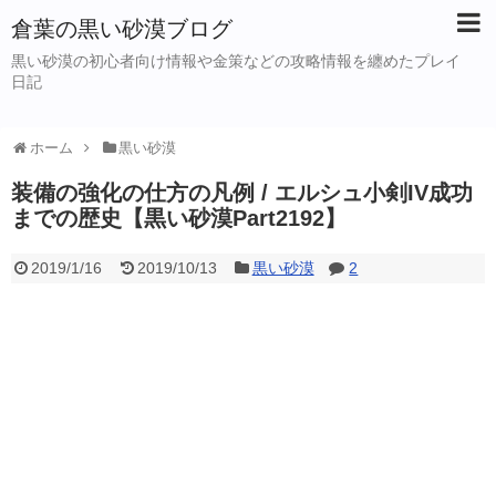
倉葉の黒い砂漠ブログ
黒い砂漠の初心者向け情報や金策などの攻略情報を纏めたプレイ
日記
ホーム
黒い砂漠
装備の強化の仕方の凡例 / エルシュ小剣IV成功
までの歴史【黒い砂漠Part2192】
2019/1/16
2019/10/13
黒い砂漠
2