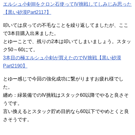
エルシュ小剣IIIをクロン石使ってIV挑戦してしみじみ思った
【黒い砂漠Part2117】
叩いては戻っての不毛なことを繰り返してましたが、ここ
で3本目購入出来ました。
とゆーことで、残りの2本は叩いてしまいましょう。スタッ
ク50～60にて。
3本目の極エルシュ小剣が買えたのでIV挑戦【黒い砂漠
Part2190】
とゆー感じで今回の強化成功に繋がりますお疲れ様でし
た。
纏め：緑装備でのIV挑戦はスタック60以降でやると良さそ
うです。
言い換えるとスタック貯め目的なら60以下でやめとくと良
さそうです。