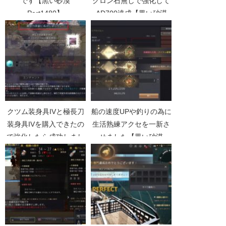
です【黒い砂漠
クロン石無しで強化して
Part1480】
AD700達成【黒い砂漠
Part4383】
クツム装身具IVと極長刀
船の速度UPや釣りの為に
装身具IVを購入できたの
生活熟練アクセを一新さ
で強化したら成功しまし
せました【黒い砂漠
た【黒い砂漠Part1646】
Part2717】