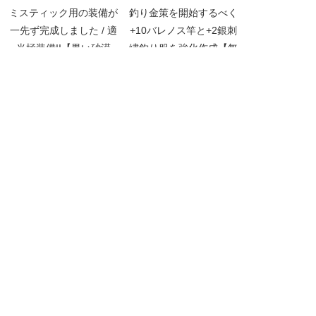
ミスティック用の装備が
釣り金策を開始するべく
一先ず完成しました / 適
+10バレノス竿と+2銀刺
当極装備II【黒い砂漠
繍釣り服を強化作成【無
Part1523】
課金新規で黒い砂漠
Part018】