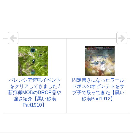
バレンシア狩猟イベント
固定沸きになったワール
をクリアしてきました /
ドボスのオピンテトをサ
新狩猟MOBのDROP品や
ブ子で殴ってきた【黒い
強さ紹介【黒い砂漠
砂漠Part1912】
Part1910】