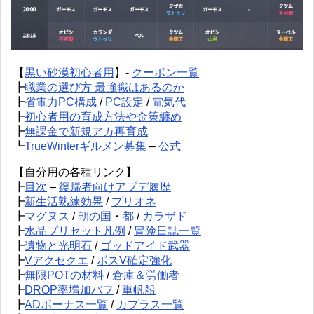
【
黒い砂漠初心者用
】-
クーポン一覧
┣
職業の選び方 最強職はあるのか
┣
省電力PC構成
/
PC設定
/
電気代
┣
初心者用の育成方法や金策纏め
┣
無課金で新規アカ再育成
┗
TrueWinterギルメン募集
–
公式
【自分用の各種リンク】
┣
目次
–
復帰者向けアプデ履歴
┣
新生活熟練効果
/
プリオネ
┣
マグヌス
/
朝の国
・
都
/
カラザド
┣
水晶プリセット凡例
/
冒険日誌一覧
┣
遺物と光明石
/
ゴッドアイド武器
┣
Vアクセクエ
/
ボスV確定強化
┣
無限POTの材料
/
倉庫＆労働者
┣
DROP率増加バフ
/
重帆船
┣
ADボーナス一覧
/
カプラス一覧