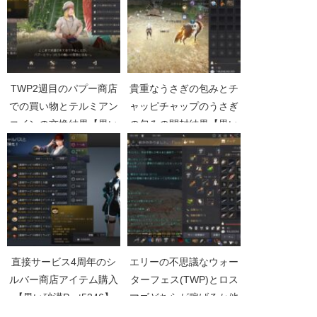
TWP2週目のパプー商店
貴重なうさぎの包みとチ
での買い物とテルミアン
ャッピチャップのうさぎ
コインの交換結果【黒い
の包みの開封結果【黒い
砂漠Part4012】
砂漠Part4167】
直接サービス4周年のシ
エリーの不思議なウォー
ルバー商店アイテム購入
ターフェス(TWP)とロス
【黒い砂漠Part5346】
マゴどちらが稼げるか他
小ネタ【黒い砂漠