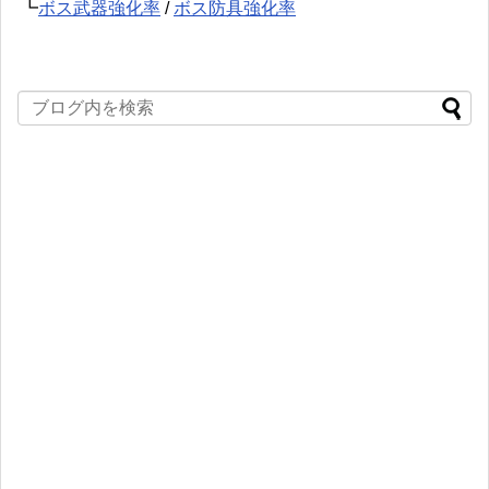
┗
ボス武器強化率
/
ボス防具強化率