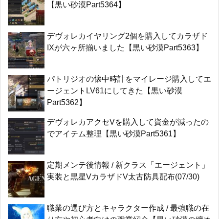
【黒い砂漠Part5364】
デヴォレカイヤリング2個を購入してカラザド
IXが六ヶ所揃いました【黒い砂漠Part5363】
パトリジオの懐中時計をマイレージ購入してエ
ージェントLV61にしてきた【黒い砂漠
Part5362】
デヴォレカアクセVを購入して資金が減ったの
でアイテム整理【黒い砂漠Part5361】
定期メンテ後情報 / 新クラス「エージェント」
実装と黒星VカラザドV太古防具配布(07/30)
職業の選び方とキャラクター作成 / 最強職の在