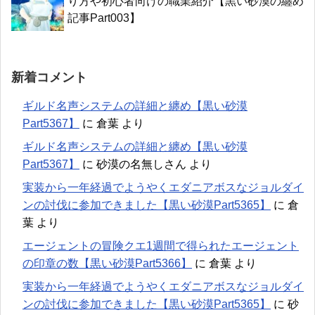
り方や初心者向けの職業紹介【黒い砂漠の纏め
記事Part003】
新着コメント
ギルド名声システムの詳細と纏め【黒い砂漠
Part5367】
に
倉葉
より
ギルド名声システムの詳細と纏め【黒い砂漠
Part5367】
に
砂漠の名無しさん
より
実装から一年経過でようやくエダニアボスなジョルダイ
ンの討伐に参加できました【黒い砂漠Part5365】
に
倉
葉
より
エージェントの冒険クエ1週間で得られたエージェント
の印章の数【黒い砂漠Part5366】
に
倉葉
より
実装から一年経過でようやくエダニアボスなジョルダイ
ンの討伐に参加できました【黒い砂漠Part5365】
に
砂