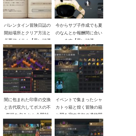
バレンタイン冒険日誌の
今からサブ子作成でも夏
開始場所とクリア方法と
のなんとか報酬間に合い
必要アイテム【黒い砂漠
ます【黒い砂漠
Part2896】
Part465】
闇に包まれた印章の交換
イベントで集まったシャ
と古代双六してボスの不
カトゥ箱と煌く冒険の箱
気味な包みとか全開封
と闇を宿す未知の遺物開
【黒い砂漠Part4901】
けてきた【黒い砂漠
Part3306】