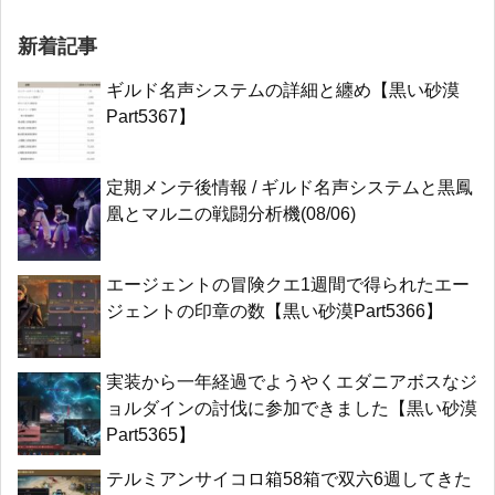
新着記事
ギルド名声システムの詳細と纏め【黒い砂漠
Part5367】
定期メンテ後情報 / ギルド名声システムと黒鳳
凰とマルニの戦闘分析機(08/06)
エージェントの冒険クエ1週間で得られたエー
ジェントの印章の数【黒い砂漠Part5366】
実装から一年経過でようやくエダニアボスなジ
ョルダインの討伐に参加できました【黒い砂漠
Part5365】
テルミアンサイコロ箱58箱で双六6週してきた