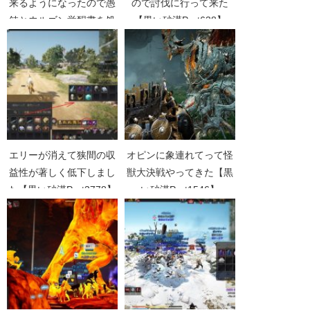
来るようになったので愚
ので討伐に行って来た
鈍とウルゴン覚醒書を処
【黒い砂漠Part638】
理してきた【黒い砂漠
Part2202】
エリーが消えて狭間の収
オピンに象連れてって怪
益性が著しく低下しまし
獣大決戦やってきた【黒
た【黒い砂漠Part3778】
い砂漠Part1546】