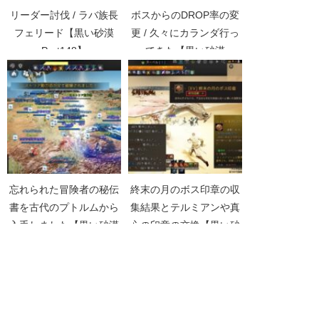
リーダー討伐 / ラバ族長
ボスからのDROP率の変
フェリード【黒い砂漠
更 / 久々にカランダ行っ
Part148】
てきた【黒い砂漠
Part1718】
忘れられた冒険者の秘伝
終末の月のボス印章の収
書を古代のプトルムから
集結果とテルミアンや真
入手しました【黒い砂漠
心の印章の交換【黒い砂
Part3400】
漠Part4822】