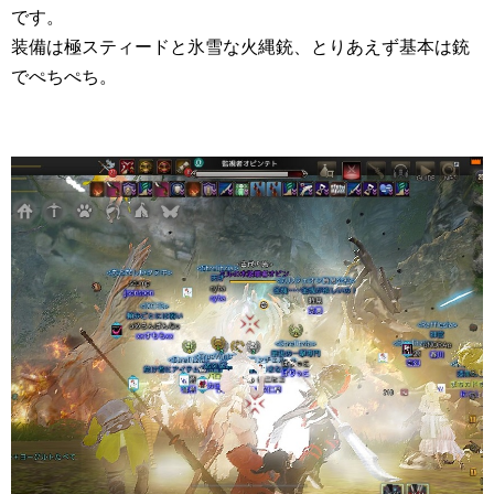
です。
装備は極スティードと氷雪な火縄銃、とりあえず基本は銃
でぺちぺち。