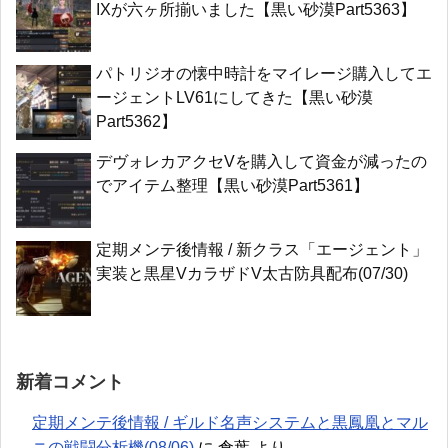
IXが六ヶ所揃いました【黒い砂漠Part5363】
パトリジオの懐中時計をマイレージ購入してエ
ージェントLV61にしてきた【黒い砂漠
Part5362】
デヴォレカアクセVを購入して資金が減ったの
でアイテム整理【黒い砂漠Part5361】
定期メンテ後情報 / 新クラス「エージェント」
実装と黒星VカラザドV太古防具配布(07/30)
新着コメント
定期メンテ後情報 / ギルド名声システムと黒鳳凰とマル
ニの戦闘分析機(08/06)
に
倉葉
より