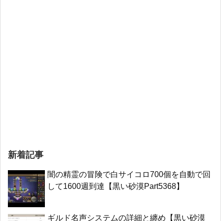
新着記事
闇の精霊の冒険で白サイコロ700個を自動で回
して1600週到達【黒い砂漠Part5368】
ギルド名声システムの詳細と纏め【黒い砂漠