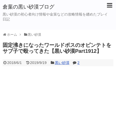
倉葉の黒い砂漠ブログ
黒い砂漠の初心者向け情報や金策などの攻略情報を纏めたプレイ
日記
ホーム
黒い砂漠
固定沸きになったワールドボスのオピンテトを
サブ子で殴ってきた【黒い砂漠Part1912】
2018/6/1
2019/9/19
黒い砂漠
2