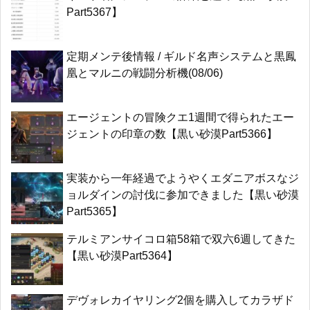
Part5367】
定期メンテ後情報 / ギルド名声システムと黒鳳
凰とマルニの戦闘分析機(08/06)
エージェントの冒険クエ1週間で得られたエー
ジェントの印章の数【黒い砂漠Part5366】
実装から一年経過でようやくエダニアボスなジ
ョルダインの討伐に参加できました【黒い砂漠
Part5365】
テルミアンサイコロ箱58箱で双六6週してきた
【黒い砂漠Part5364】
デヴォレカイヤリング2個を購入してカラザド