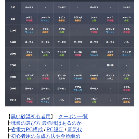
【
黒い砂漠初心者用
】-
クーポン一覧
┣
職業の選び方 最強職はあるのか
┣
省電力PC構成
/
PC設定
/
電気代
┣
初心者用の育成方法や金策纏め