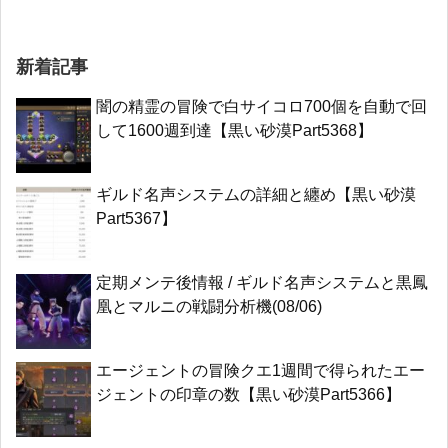
新着記事
闇の精霊の冒険で白サイコロ700個を自動で回
して1600週到達【黒い砂漠Part5368】
ギルド名声システムの詳細と纏め【黒い砂漠
Part5367】
定期メンテ後情報 / ギルド名声システムと黒鳳
凰とマルニの戦闘分析機(08/06)
エージェントの冒険クエ1週間で得られたエー
ジェントの印章の数【黒い砂漠Part5366】