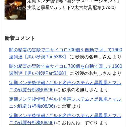
定期メンテ後情報 / 新クラス「エージェント」
実装と黒星VカラザドV太古防具配布(07/30)
新着コメント
闇の精霊の冒険で白サイコロ700個を自動で回して1600
週到達【黒い砂漠Part5368】
に
砂漠の名無しさん
より
闇の精霊の冒険で白サイコロ700個を自動で回して1600
週到達【黒い砂漠Part5368】
に
砂漠の名無しさん
より
定期メンテ後情報 / ギルド名声システムと黒鳳凰とマル
ニの戦闘分析機(08/06)
に
砂漠の名無しさん
より
定期メンテ後情報 / ギルド名声システムと黒鳳凰とマル
ニの戦闘分析機(08/06)
に
倉葉
より
定期メンテ後情報 / ギルド名声システムと黒鳳凰とマル
ニの戦闘分析機(08/06)
に
おねんね すやり
より