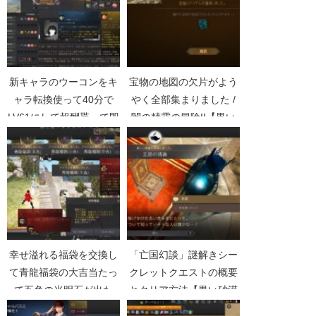
新キャラのウーコンをキ
宝物の地図の欠片がよう
ャラ転換使って40分で
やく全部集まりました /
LV61にして報酬貰って即
闇の精霊の冒険II【黒い
削除【黒い砂漠
砂漠Part1554】
Part5136】
幸せ溢れる福袋を交換し
「亡国幻談」謎解きシー
て青龍福袋の大吉当たっ
クレットクエストの概要
て五色の光明石が出た
とクリア方法【黒い砂漠
【黒い砂漠Part4652】
Part3192】