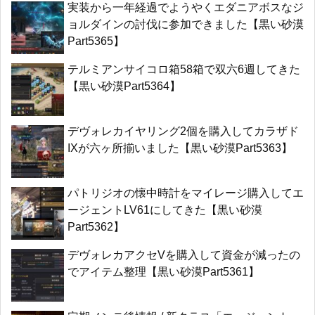
実装から一年経過でようやくエダニアボスなジ
ョルダインの討伐に参加できました【黒い砂漠
Part5365】
テルミアンサイコロ箱58箱で双六6週してきた
【黒い砂漠Part5364】
デヴォレカイヤリング2個を購入してカラザド
IXが六ヶ所揃いました【黒い砂漠Part5363】
パトリジオの懐中時計をマイレージ購入してエ
ージェントLV61にしてきた【黒い砂漠
Part5362】
デヴォレカアクセVを購入して資金が減ったの
でアイテム整理【黒い砂漠Part5361】