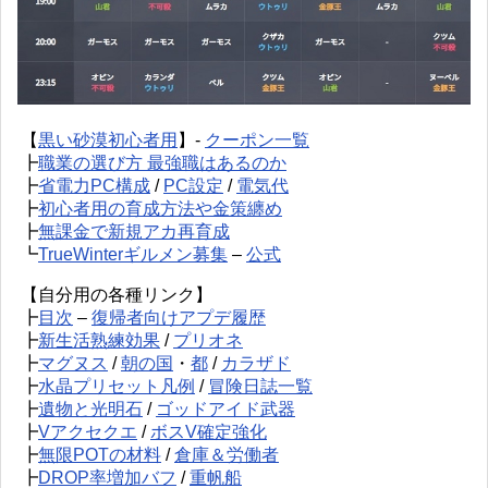
【
黒い砂漠初心者用
】-
クーポン一覧
┣
職業の選び方 最強職はあるのか
┣
省電力PC構成
/
PC設定
/
電気代
┣
初心者用の育成方法や金策纏め
┣
無課金で新規アカ再育成
┗
TrueWinterギルメン募集
–
公式
【自分用の各種リンク】
┣
目次
–
復帰者向けアプデ履歴
┣
新生活熟練効果
/
プリオネ
┣
マグヌス
/
朝の国
・
都
/
カラザド
┣
水晶プリセット凡例
/
冒険日誌一覧
┣
遺物と光明石
/
ゴッドアイド武器
┣
Vアクセクエ
/
ボスV確定強化
┣
無限POTの材料
/
倉庫＆労働者
┣
DROP率増加バフ
/
重帆船