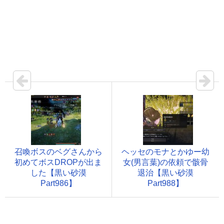
召喚ボスのベグさんから
ヘッセのモナとかゆー幼
初めてボスDROPが出ま
女(男言葉)の依頼で骸骨
した【黒い砂漠
退治【黒い砂漠
Part986】
Part988】