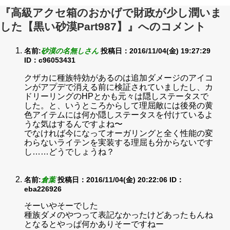
『高級アクセ箱のおかげで財政が少し潤いま
した【黒い砂漠Part987】』へのコメント
名前:
砂漠の名無しさん
投稿日：2016/11/04(金) 19:27:29
ID：c96053431
クザカに種族特効があるのは追加ダメージのアイコ
ンがアプデで消える前に検証されていましたし、カ
ドリーリングのHPとかも元々は隠しステータスで
した。と、いうところからして理屈敵には後発の黄
色アイテムには何か隠しステータスを付けているよ
うな気はするんですよね〜
でなければ今になってオーガリングと全く性能の変
わらないライテンを実装する理屈も分からないです
し……どうでしょうね？
名前:
倉葉
投稿日：2016/11/04(金) 20:22:06
ID：
eba226926
そーいやそーでした
種族ダメのやつって表記なかったけどあったもんね
となるとやっぱ何かありそーですねー