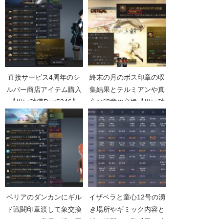
直接サービス4周年のシ
終末の月のボス印章の収
ルバー商店アイテム購入
集結果とテルミアンや真
【黒い砂漠Part5346】
心の印章の交換【黒い砂
漠Part4822】
ベリアのダンカンにギル
イザベラと童心12号の湧
ド戦闘印章渡して象交換
き場所やギミック内容と