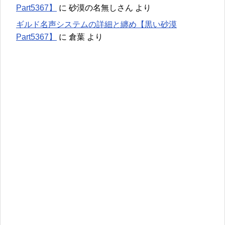
Part5367】
に
砂漠の名無しさん
より
ギルド名声システムの詳細と纏め【黒い砂漠
Part5367】
に
倉葉
より