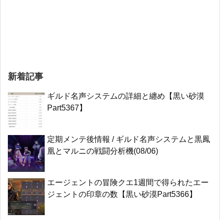
新着記事
ギルド名声システムの詳細と纏め【黒い砂漠
Part5367】
定期メンテ後情報 / ギルド名声システムと黒鳳
凰とマルニの戦闘分析機(08/06)
エージェントの冒険クエ1週間で得られたエー
ジェントの印章の数【黒い砂漠Part5366】