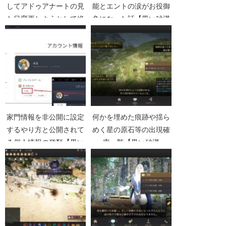
してアドゥアナートの見
能とエントの涙がお役御
た目変更しようとして絶
免になった話【黒い砂漠
望した【黒い砂漠
Part5303】
Part4051】
家門情報を非公開に設定
何かを埋めた痕跡や揺ら
するやり方と公開されて
めく星の原石等の出現確
る個人情報の種類【黒い
率一覧【黒い砂漠
砂漠Part5076】
Part4699】