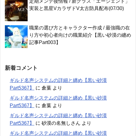
定期メンテ後情報 / 新クラス「エージェント」
実装と黒星VカラザドV太古防具配布(07/30)
職業の選び方とキャラクター作成 / 最強職の在
り方や初心者向けの職業紹介【黒い砂漠の纏め
記事Part003】
新着コメント
ギルド名声システムの詳細と纏め【黒い砂漠
Part5367】
に
倉葉
より
ギルド名声システムの詳細と纏め【黒い砂漠
Part5367】
に
倉葉
より
ギルド名声システムの詳細と纏め【黒い砂漠
Part5367】
に
砂漠の名無しさん
より
ギルド名声システムの詳細と纏め【黒い砂漠