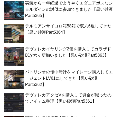
実装から一年経過でようやくエダニアボスなジ
ョルダインの討伐に参加できました【黒い砂漠
Part5365】
テルミアンサイコロ箱58箱で双六6週してきた
【黒い砂漠Part5364】
デヴォレカイヤリング2個を購入してカラザド
IXが六ヶ所揃いました【黒い砂漠Part5363】
パトリジオの懐中時計をマイレージ購入してエ
ージェントLV61にしてきた【黒い砂漠
Part5362】
デヴォレカアクセVを購入して資金が減ったの
でアイテム整理【黒い砂漠Part5361】