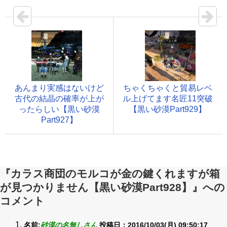
あんまり実感はないけど
ちゃくちゃくと貿易レベ
古代の結晶の確率が上が
ル上げてます名匠11突破
ったらしい【黒い砂漠
【黒い砂漠Part929】
Part927】
『カラス商団のモルコが金の鍵くれますが箱
が見つかりません【黒い砂漠Part928】』への
コメント
名前:
砂漠の名無しさん
投稿日：2016/10/03(月) 09:50:17