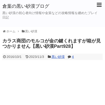
倉葉の黒い砂漠ブログ
黒い砂漠の初心者向け情報や金策などの攻略情報を纏めたプレイ
日記
ホーム
黒い砂漠
カラス商団のモルコが金の鍵くれますが箱が見
つかりません【黒い砂漠Part928】
2016/10/1
2023/11/3
黒い砂漠
4