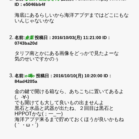
ID：e5046bb4f
海底にあるらしいから海洋アプデまではどこにもな
いんじゃないかな
名前:
倉葉
投稿日：2016/10/03(月) 11:21:00
ID：
0743ba20d
タリフ南とかにある画像をどっかで見たよーな
気のせいですかのぅ
名前:
o鳴o
投稿日：2016/10/10(月) 10:20:00
ID：
84ad4205a
金の鍵で開ける箱なら、あちこちに置いてあるよ
(。-∀-)
でも開けても大して良いもの出ませんよ
黒石と水晶と武器が出たね、２回目は黒石と
HPPOTかな(；一_一)
海洋アプデ来るまで貯めておくほうが良いかもね
(｀・ω・´)