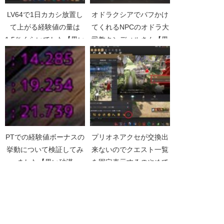
LV64で1日カカシ放置し
オドラクシアでバフかけ
て上がる経験値の量は
てくれるNPCのオドラ大
1.5％くらいでした【黒い
司教キンディルさん【黒
砂漠Part3920】
い砂漠Part3313】
PTでの経験値ボーナスの
プリオネアクセが交換出
挙動について検証してみ
来ないのでクエスト一覧
ました【黒い砂漠
を固定表示するのやめて
Part480】
欲しい【黒い砂漠
Part4978】