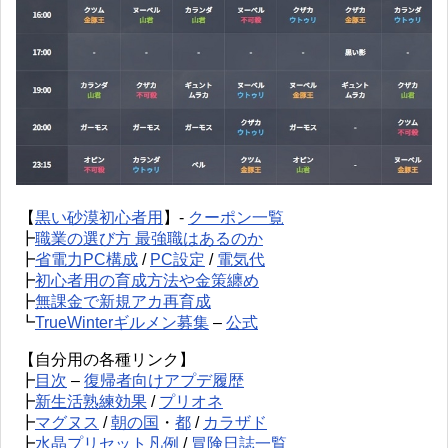
【
黒い砂漠初心者用
】-
クーポン一覧
┣
職業の選び方 最強職はあるのか
┣
省電力PC構成
/
PC設定
/
電気代
┣
初心者用の育成方法や金策纏め
┣
無課金で新規アカ再育成
┗
TrueWinterギルメン募集
–
公式
【自分用の各種リンク】
┣
目次
–
復帰者向けアプデ履歴
┣
新生活熟練効果
/
プリオネ
┣
マグヌス
/
朝の国
・
都
/
カラザド
┣
水晶プリセット凡例
/
冒険日誌一覧