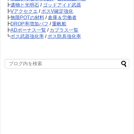
┣
遺物と光明石
/
ゴッドアイド武器
┣
Vアクセクエ
/
ボスV確定強化
┣
無限POTの材料
/
倉庫＆労働者
┣
DROP率増加バフ
/
重帆船
┣
ADボーナス一覧
/
カプラス一覧
┗
ボス武器強化率
/
ボス防具強化率