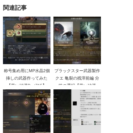
関連記事
称号集め用にMP水晶2個
ブラックスター武器製作
挿しの武器作ってみた
クエ 亀裂の残滓前編 分
【黒い砂漠Part715】
岐の選択【黒い砂漠
Part2490】