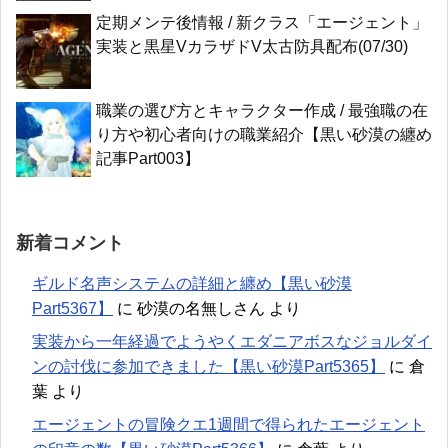
定期メンテ後情報 / 新クラス「エージェント」
実装と黒星VカラザドV太古防具配布(07/30)
職業の選び方とキャラクター作成 / 最強職の在
り方や初心者向けの職業紹介【黒い砂漠の纏め
記事Part003】
新着コメント
ギルド名声システムの詳細と纏め【黒い砂漠
Part5367】
に
砂漠の名無しさん
より
実装から一年経過でようやくエダニアボスなジョルダイ
ンの討伐に参加できました【黒い砂漠Part5365】
に
倉
葉
より
エージェントの冒険クエ1週間で得られたエージェント