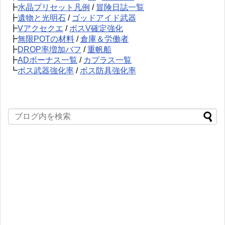
┣
水晶プリセット凡例
/
冒険日誌一覧
┣
遺物と光明石
/
ゴッドアイド武器
┣
Vアクセクエ
/
ボスV確定強化
┣
無限POTの材料
/
倉庫＆労働者
┣
DROP率増加バフ
/
重帆船
┣
ADボーナス一覧
/
カプラス一覧
┗
ボス武器強化率
/
ボス防具強化率