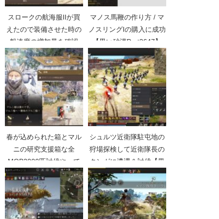
スロークの航海服IIが買
マノス馬鞭の作り方 / マ
えたので装備させた時の
ノスリングIの購入に成功
船速度の増加量を確認
【黒い砂漠Part2647】
【黒い砂漠Part2732】
春が込められた箱とマル
シュルツ近衛隊駐屯地の
ニの研究支援箱な全
狩場探検して近衛隊長の
MOB2000匹討伐やって
クンガに遭遇＆討伐【黒
きた【黒い砂漠
い砂漠Part3112】
Part4232】