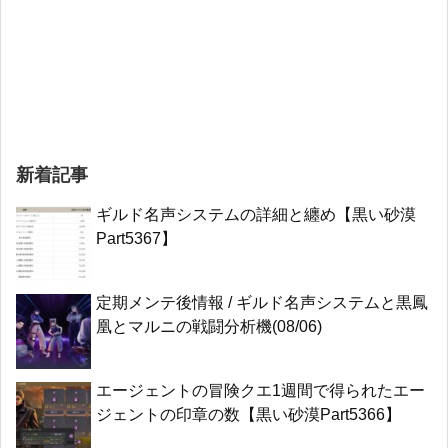
新着記事
ギルド名声システムの詳細と纏め【黒い砂漠
Part5367】
定期メンテ後情報 / ギルド名声システムと黒鳳
凰とマルニの戦闘分析機(08/06)
エージェントの冒険クエ1週間で得られたエー
ジェントの印章の数【黒い砂漠Part5366】