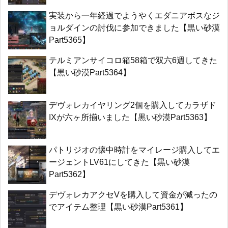
実装から一年経過でようやくエダニアボスなジ
ョルダインの討伐に参加できました【黒い砂漠
Part5365】
テルミアンサイコロ箱58箱で双六6週してきた
【黒い砂漠Part5364】
デヴォレカイヤリング2個を購入してカラザド
IXが六ヶ所揃いました【黒い砂漠Part5363】
パトリジオの懐中時計をマイレージ購入してエ
ージェントLV61にしてきた【黒い砂漠
Part5362】
デヴォレカアクセVを購入して資金が減ったの
でアイテム整理【黒い砂漠Part5361】