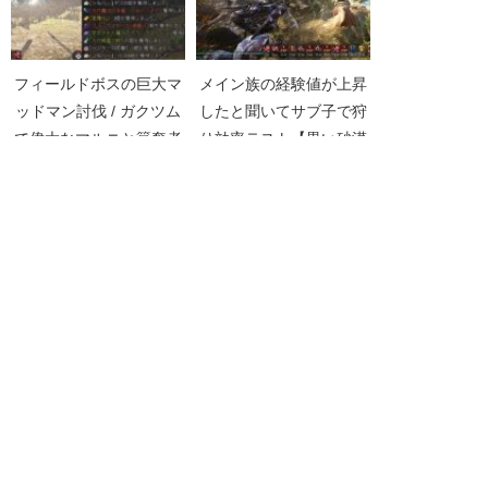
フィールドボスの巨大マ
メイン族の経験値が上昇
ッドマン討伐 / ガクツム
したと聞いてサブ子で狩
で偉大なマルニと簒奪者
り効率テスト【黒い砂漠
げっと【黒い砂漠
Part1416】
Part3478】