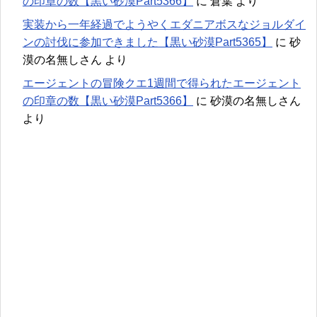
の印章の数【黒い砂漠Part5366】
に
倉葉
より
実装から一年経過でようやくエダニアボスなジョルダイ
ンの討伐に参加できました【黒い砂漠Part5365】
に
砂
漠の名無しさん
より
エージェントの冒険クエ1週間で得られたエージェント
の印章の数【黒い砂漠Part5366】
に
砂漠の名無しさん
より