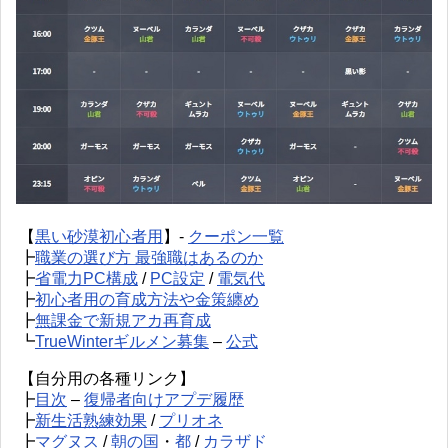
【
黒い砂漠初心者用
】-
クーポン一覧
┣
職業の選び方 最強職はあるのか
┣
省電力PC構成
/
PC設定
/
電気代
┣
初心者用の育成方法や金策纏め
┣
無課金で新規アカ再育成
┗
TrueWinterギルメン募集
–
公式
【自分用の各種リンク】
┣
目次
–
復帰者向けアプデ履歴
┣
新生活熟練効果
/
プリオネ
┣
マグヌス
/
朝の国
・
都
/
カラザド