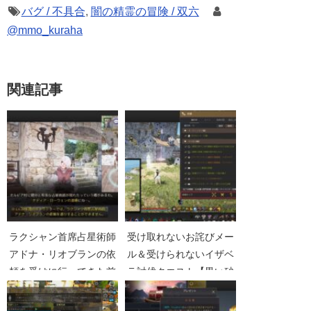
バグ / 不具合
,
闇の精霊の冒険 / 双六
@mmo_kuraha
関連記事
ラクシャン首席占星術師
受け取れないお詫びメー
アドナ・リオブランの依
ル＆受けられないイザベ
頼を受けに行ってきた前
ラ討伐クエスト【黒い砂
編【黒い砂漠Part3491】
漠Part4088】