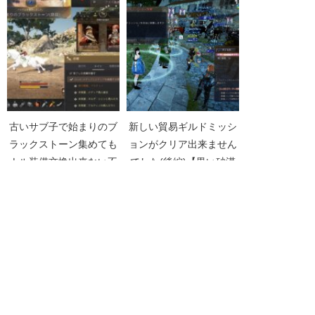
す(04/14)
Part943】
古いサブ子で始まりのブ
新しい貿易ギルドミッシ
ラックストーン集めても
ョンがクリア出来ません
ナル装備交換出来ない不
でした(後編)【黒い砂漠
具合に遭遇【黒い砂漠
Part999】
Part3564】