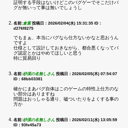
証明する手段はないけどこのバグゲーでそこだけバ
グが無いって事は無いでしょうし
名前:
倉葉
投稿日：2026/02/04(水) 15:31:35
ID：
d276f8275
でもまぁ、本当にバグなら仕方ないかなと思おうん
ですよ
仕様として設計しておきながら、都合悪くなってバ
グ認定とかはやめてほしいと思う
特に貿易回り
名前:
砂漠の名無しさん
投稿日：2026/02/05(木) 07:54:07
ID：68bb03381
確かにまあバグ自体はこのゲームの特性上仕方のな
い部分はありますね
問題はおっしゃる通り、嘘ついたりをよくする事の
方か
名前:
砂漠の名無しさん
投稿日：2026/02/11(水) 13:05:59
ID：93fe45a73