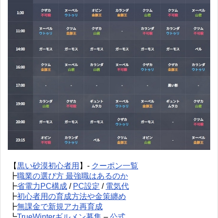
【
黒い砂漠初心者用
】-
クーポン一覧
┣
職業の選び方 最強職はあるのか
┣
省電力PC構成
/
PC設定
/
電気代
┣
初心者用の育成方法や金策纏め
┣
無課金で新規アカ再育成
┗
TrueWinterギルメン募集
–
公式