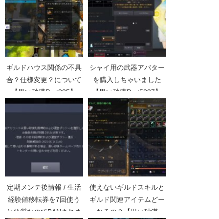
ギルドハウス関係の不具
シャイ用の武器アバター
合？仕様変更？について
を購入しちゃいました
【黒い砂漠Part885】
【黒い砂漠Part5297】
定期メンテ後情報 / 生活
使えないギルドスキルと
経験値移転券を7回使う
ギルド関連アイテムどー
と悪質なのでBANされま
なるの？【黒い砂漠