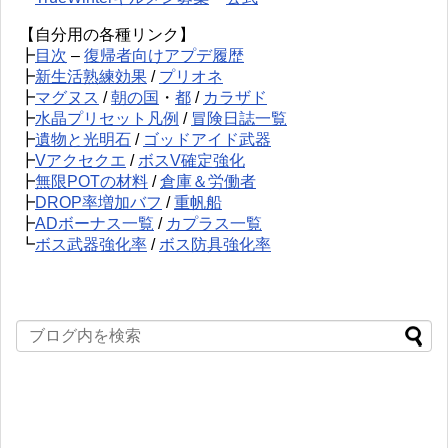
【自分用の各種リンク】
┣
目次
–
復帰者向けアプデ履歴
┣
新生活熟練効果
/
プリオネ
┣
マグヌス
/
朝の国
・
都
/
カラザド
┣
水晶プリセット凡例
/
冒険日誌一覧
┣
遺物と光明石
/
ゴッドアイド武器
┣
Vアクセクエ
/
ボスV確定強化
┣
無限POTの材料
/
倉庫＆労働者
┣
DROP率増加バフ
/
重帆船
┣
ADボーナス一覧
/
カプラス一覧
┗
ボス武器強化率
/
ボス防具強化率