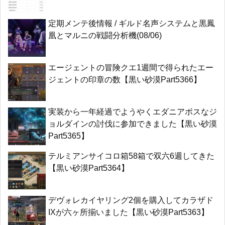
定期メンテ後情報 / ギルド名声システムと黒鳳
凰とマルニの戦闘分析機(08/06)
エージェントの冒険クエ1週間で得られたエー
ジェントの印章の数【黒い砂漠Part5366】
実装から一年経過でようやくエダニアボスなジ
ョルダインの討伐に参加できました【黒い砂漠
Part5365】
テルミアンサイコロ箱58箱で双六6週してきた
【黒い砂漠Part5364】
デヴォレカイヤリング2個を購入してカラザド
IXが六ヶ所揃いました【黒い砂漠Part5363】