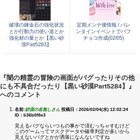
破壊の錬金石の強化状況
定期メンテ後情報 / バレ
とか行動力の使い道とか
ンタインイベントでバフ
強化材の量とか【黒い砂
チョコ作成(02/05)
漠Part5283】
『闇の精霊の冒険の画面がバグったりその他
にも不具合だったり【黒い砂漠Part5284】』
へのコメント
名前:
砂漠の名無しさん
投稿日：2026/02/04(水) 12:02:24
ID：b36b0f8e3
見えるバグならいつもの事かで済むっちゃすむけど
このゲームってマスクデータや確率判定が多いから
見えないバグとかが洒落になんないですね