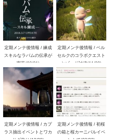
定期メンテ後情報 / 練成
定期メンテ後情報 / ベル
スキルなラバムの伝承が
セルクのコラボクエスト
実装(02/21)
とゾッド討伐(11/20)
定期メンテ後情報 / カプ
定期メンテ後情報 / 初桜
ラス抽出イベントとワカ
の箱と桜カーニバルイベ
サギ釣り(12/29)
ントで(03/22)