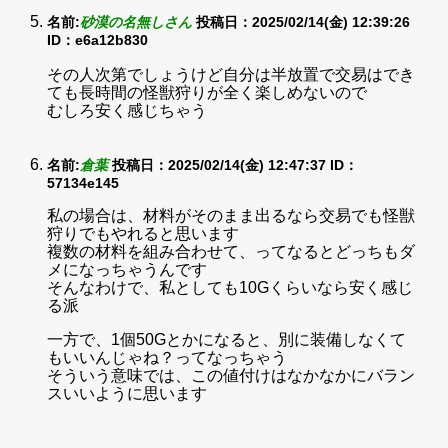
名前:
砂漠の名無しさん
投稿日：2025/02/14(金) 12:39:26
ID：e6a12b830
その人次第でしょうけど自分は半放置で交易はでき
ても長時間の怪獣狩りが全く楽しめないので
むしろ安く感じちゃう
名前:
倉葉
投稿日：2025/02/14(金) 12:47:37
ID：
57134e145
私の場合は、材料がそのまま出るなら交易でも怪獣
狩りでもやれると思います
複数の材料を組み合わせて、ってなるとどっちもダ
メになっちゃうんです
そんなわけで、私としても10Gくらいなら安く感じ
る派
一方で、1個50Gとかになると、別に装備しなくて
もいいんじゃね？ってなっちゃう
そういう意味では、この値付けはなかなかにバラン
スいいように思います