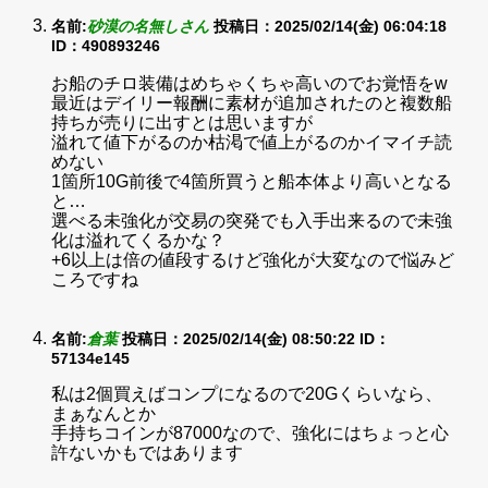
名前:
砂漠の名無しさん
投稿日：2025/02/14(金) 06:04:18
ID：490893246
お船のチロ装備はめちゃくちゃ高いのでお覚悟をw
最近はデイリー報酬に素材が追加されたのと複数船
持ちが売りに出すとは思いますが
溢れて値下がるのか枯渇で値上がるのかイマイチ読
めない
1箇所10G前後で4箇所買うと船本体より高いとなる
と…
選べる未強化が交易の突発でも入手出来るので未強
化は溢れてくるかな？
+6以上は倍の値段するけど強化が大変なので悩みど
ころですね
名前:
倉葉
投稿日：2025/02/14(金) 08:50:22
ID：
57134e145
私は2個買えばコンプになるので20Gくらいなら、
まぁなんとか
手持ちコインが87000なので、強化にはちょっと心
許ないかもではあります