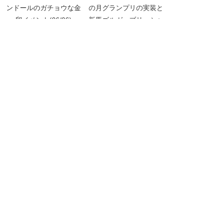
ンドールのガチョウな金
の月グランプリの実装と
卵イベント(06/06)
新馬ゴルガ・ブリーシャ
(01/13)