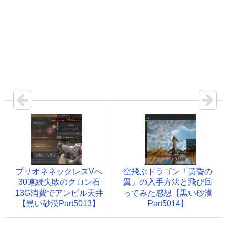
プリオネネックレスVへ
空飛ぶドラゴン「黄昏の
30連続失敗のクロン石
翼」の入手方法と飛び回
13G消費でアンビル天井
ってみた感想【黒い砂漠
【黒い砂漠Part5013】
Part5014】