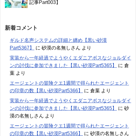
記事Part003】
新着コメント
ギルド名声システムの詳細と纏め【黒い砂漠
Part5367】
に
砂漠の名無しさん
より
実装から一年経過でようやくエダニアボスなジョルダイ
ンの討伐に参加できました【黒い砂漠Part5365】
に
倉
葉
より
エージェントの冒険クエ1週間で得られたエージェント
の印章の数【黒い砂漠Part5366】
に
倉葉
より
実装から一年経過でようやくエダニアボスなジョルダイ
ンの討伐に参加できました【黒い砂漠Part5365】
に
砂
漠の名無しさん
より
エージェントの冒険クエ1週間で得られたエージェント
の印章の数【黒い砂漠Part5366】
に
砂漠の名無しさん