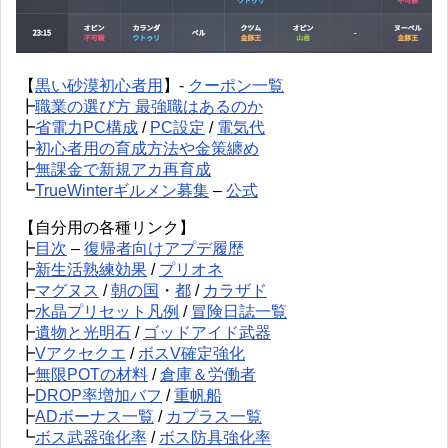
【
黒い砂漠初心者用
】-
クーポン一覧
┣
職業の選び方 最強職はあるのか
┣
省電力PC構成
/
PC設定
/
電気代
┣
初心者用の育成方法や金策纏め
┣
無課金で新規アカ再育成
┗
TrueWinterギルメン募集
–
公式
【自分用の各種リンク】
┣
目次
–
復帰者向けアプデ履歴
┣
新生活熟練効果
/
プリオネ
┣
マグヌス
/
朝の国
・
都
/
カラザド
┣
水晶プリセット凡例
/
冒険日誌一覧
┣
遺物と光明石
/
ゴッドアイド武器
┣
Vアクセクエ
/
ボスV確定強化
┣
無限POTの材料
/
倉庫＆労働者
┣
DROP率増加バフ
/
重帆船
┣
ADボーナス一覧
/
カプラス一覧
┗
ボス武器強化率
/
ボス防具強化率