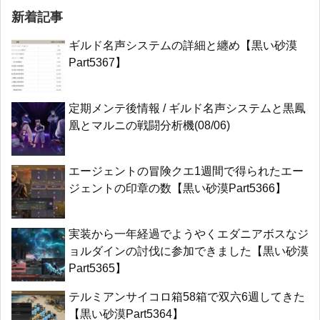
新着記事
ギルド名声システムの詳細と纏め【黒い砂漠
Part5367】
定期メンテ後情報 / ギルド名声システムと黒鳳
凰とマルニの戦闘分析機(08/06)
エージェントの冒険クエ1週間で得られたエー
ジェントの印章の数【黒い砂漠Part5366】
実装から一年経過でようやくエダニアボスなジ
ョルダインの討伐に参加できました【黒い砂漠
Part5365】
テルミアンサイコロ箱58箱で双六6週してきた
【黒い砂漠Part5364】