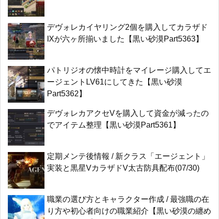
デヴォレカイヤリング2個を購入してカラザド
IXが六ヶ所揃いました【黒い砂漠Part5363】
パトリジオの懐中時計をマイレージ購入してエ
ージェントLV61にしてきた【黒い砂漠
Part5362】
デヴォレカアクセVを購入して資金が減ったの
でアイテム整理【黒い砂漠Part5361】
定期メンテ後情報 / 新クラス「エージェント」
実装と黒星VカラザドV太古防具配布(07/30)
職業の選び方とキャラクター作成 / 最強職の在
り方や初心者向けの職業紹介【黒い砂漠の纏め