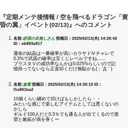
『定期メンテ後情報 / 空を飛べるドラゴン「黄
昏の翼」イベント(02/13)』へのコメント
名前:
砂漠の名無しさん
投稿日：2025/02/13(木) 14:26:42
ID：eb893a917
運命の結晶は一番確率が高いカラサドⅣチャレで
0.3%で武器の確率は宝くじレベルですね……
ブラスタⅤの成功率なんかは0.025%らしいので記
憶持ってないなら正直叩くだけ無駄かも(；´Д｀)
名前:
倉葉
投稿日：2025/02/13(木) 14:30:15
ID：
f1e801ba2
10個くらい纏めて叩けばもしかしたら・・
みたいな感じで楽しむアイテムとしては悪くないの
かしら
ギルド100人だと0.3％でも通る人が出てくるので羨
望と嫉妬が渦を巻くー