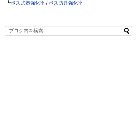
┗
ボス武器強化率
/
ボス防具強化率