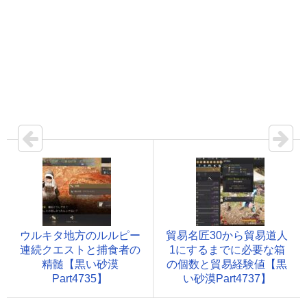
ウルキタ地方のルルピー
貿易名匠30から貿易道人
連続クエストと捕食者の
1にするまでに必要な箱
精髄【黒い砂漠
の個数と貿易経験値【黒
Part4735】
い砂漠Part4737】