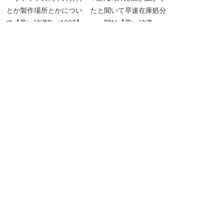
とか製作場所とかについ
たと聞いて早速在庫処分
て【黒い砂漠Part1607】
開始【黒い砂漠
Part935】