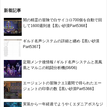
新着記事
闇の精霊の冒険で白サイコロ700個を自動で回
して1600週到達【黒い砂漠Part5368】
ギルド名声システムの詳細と纏め【黒い砂漠
Part5367】
定期メンテ後情報 / ギルド名声システムと黒鳳
凰とマルニの戦闘分析機(08/06)
エージェントの冒険クエ1週間で得られたエー
ジェントの印章の数【黒い砂漠Part5366】
実装から一年経過でようやくエダニアボスなジ