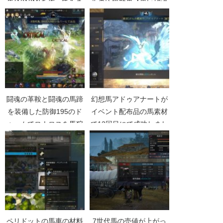
馬(1213M)を作ってみま
ルの応援効果【黒い砂漠
した【黒い砂漠
Part3598】
Part4534】
闘魂の革鞍と闘魂の馬蹄
幻想馬アドゥアナートが
を装備した防御195のド
イベント配布品の馬素材
ゥームでロナロスを馬狩
で13回目にで成功しまし
りしてみた【黒い砂漠
た【黒い砂漠Part4544】
Part3617】
ペリドットの馬車の材料
7世代馬の売値が上がっ