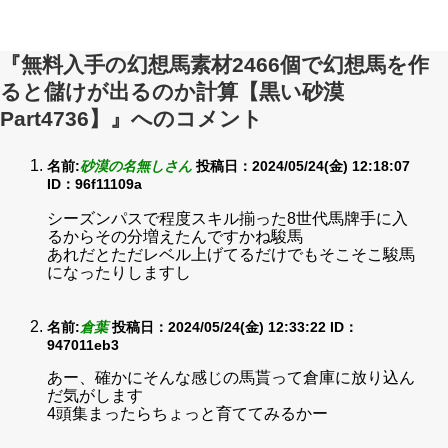
『無料入手の幻想馬素材2466個で幻想馬を作
ると儲けが出るのか計算【黒い砂漠
Part4736】』へのコメント
名前:
砂漠の名無しさん
投稿日：2024/05/24(金) 12:18:07
ID：96f11109a
シーズンパスで程度スキル揃った8世代馬牌手に入
るからその分増えたんですかね駿馬
あれだとただレベル上げてるだけでもそこそこ駿馬
になったりしますし
名前:
倉葉
投稿日：2024/05/24(金) 12:33:22
ID：
947011eb3
あー、確かにそんな感じの馬貰って倉庫に放り込ん
だ気がします
4頭集まったらちょっと育ててみるかー