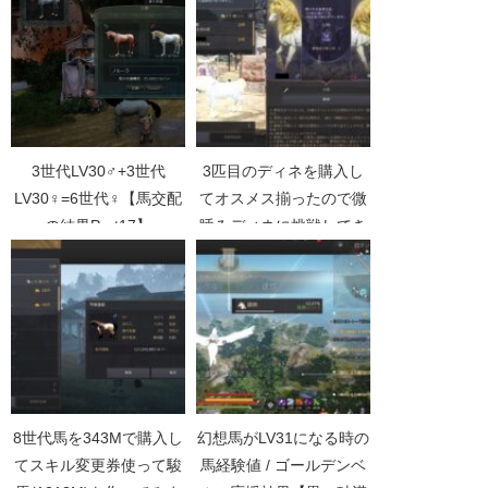
3世代LV30♂+3世代
3匹目のディネを購入し
LV30♀=6世代♀【馬交配
てオスメス揃ったので微
の結果Part17】
睡みディネに挑戦してき
ました【黒い砂漠
Part4521】
8世代馬を343Mで購入し
幻想馬がLV31になる時の
てスキル変更券使って駿
馬経験値 / ゴールデンベ