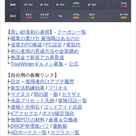
【
黒い砂漠初心者用
】-
クーポン一覧
┣
職業の選び方 最強職はあるのか
┣
省電力PC構成
/
PC設定
/
電気代
┣
初心者用の育成方法や金策纏め
┣
無課金で新規アカ再育成
┗
TrueWinterギルメン募集
–
公式
【自分用の各種リンク】
┣
目次
–
復帰者向けアプデ履歴
┣
新生活熟練効果
/
プリオネ
┣
マグヌス
/
朝の国
・
都
/
カラザド
┣
水晶プリセット凡例
/
冒険日誌一覧
┣
遺物と光明石
/
ゴッドアイド武器
┣
Vアクセクエ
/
ボスV確定強化
┣
無限POTの材料
/
倉庫＆労働者
┣
DROP率増加バフ
/
重帆船
┣
ADボーナス一覧
/
カプラス一覧