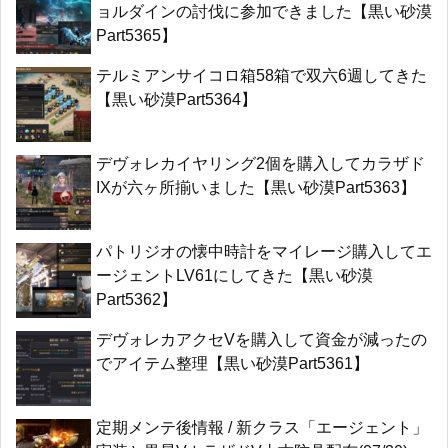
ョルダインの討伐に参加できました【黒い砂漠
Part5365】
テルミアンサイコロ箱58箱で双六6週してきた
【黒い砂漠Part5364】
デヴォレカイヤリング2個を購入してカラザド
IXが六ヶ所揃いました【黒い砂漠Part5363】
パトリジオの懐中時計をマイレージ購入してエ
ージェントLV61にしてきた【黒い砂漠
Part5362】
デヴォレカアクセVを購入して資金が減ったの
でアイテム整理【黒い砂漠Part5361】
定期メンテ後情報 / 新クラス「エージェント」