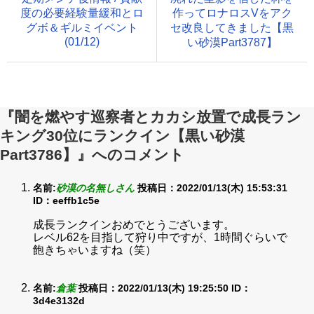
度の必要経験量緩和とロ
作ってロナロスVをアク
グボ＆ギルミイベント
セ改良してきました【黒
(01/12)
い砂漠Part3787】
『闇を燃やす巡察者とカカシ放置で成長ラン
キング30位にランクイン【黒い砂漠
Part3786】』へのコメント
名前:
砂漠の名無しさん
投稿日：2022/01/13(木) 15:53:31
ID：eeffb1c5e
成長ランクインおめでとうございます。
レベル62を目指して狩り中ですが、1時間ぐらいで
飽きちゃいますね（笑）
名前:
倉葉
投稿日：2022/01/13(木) 19:25:50
ID：
3d4e3132d