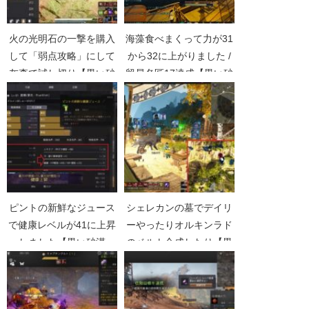
火の光明石の一撃を購入
海藻食べまくって力が31
して「弱点攻略」にして
から32に上がりました /
灰森で試し切り【黒い砂
貿易名匠17達成【黒い砂
漠Part4807】
漠Part1168】
ピントの新鮮なジュース
シェレカンの墓でデイリ
で健康レベルが41に上昇
ーやったりオルキンラド
しました【黒い砂漠
のベルト合成したり【黒
Part2576】
い砂漠Part2359】