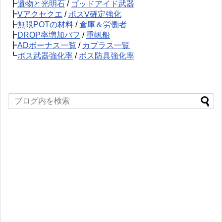
┣
遺物と光明石
/
ゴッドアイド武器
┣
Vアクセクエ
/
ボスV確定強化
┣
無限POTの材料
/
倉庫＆労働者
┣
DROP率増加バフ
/
重帆船
┣
ADボーナス一覧
/
カプラス一覧
┗
ボス武器強化率
/
ボス防具強化率