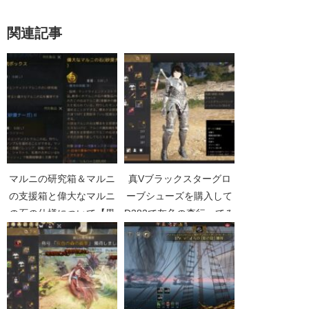
関連記事
マルニの研究箱＆マルニ
真Vブラックスターグロ
の支援箱と偉大なマルニ
ーブシューズを購入して
の石の仕様について【黒
D382で灰色の森行ってみ
い砂漠Part2313】
た【黒い砂漠Part3630】