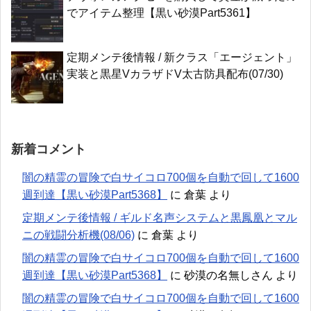
でアイテム整理【黒い砂漠Part5361】
定期メンテ後情報 / 新クラス「エージェント」
実装と黒星VカラザドV太古防具配布(07/30)
新着コメント
闇の精霊の冒険で白サイコロ700個を自動で回して1600
週到達【黒い砂漠Part5368】
に
倉葉
より
定期メンテ後情報 / ギルド名声システムと黒鳳凰とマル
ニの戦闘分析機(08/06)
に
倉葉
より
闇の精霊の冒険で白サイコロ700個を自動で回して1600
週到達【黒い砂漠Part5368】
に
砂漠の名無しさん
より
闇の精霊の冒険で白サイコロ700個を自動で回して1600