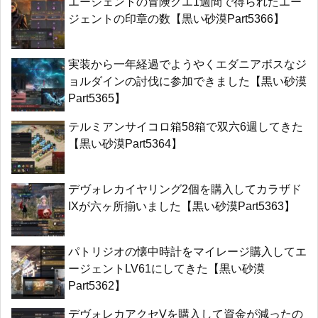
エージェントの冒険クエ1週間で得られたエー
ジェントの印章の数【黒い砂漠Part5366】
実装から一年経過でようやくエダニアボスなジ
ョルダインの討伐に参加できました【黒い砂漠
Part5365】
テルミアンサイコロ箱58箱で双六6週してきた
【黒い砂漠Part5364】
デヴォレカイヤリング2個を購入してカラザド
IXが六ヶ所揃いました【黒い砂漠Part5363】
パトリジオの懐中時計をマイレージ購入してエ
ージェントLV61にしてきた【黒い砂漠
Part5362】
デヴォレカアクセVを購入して資金が減ったの