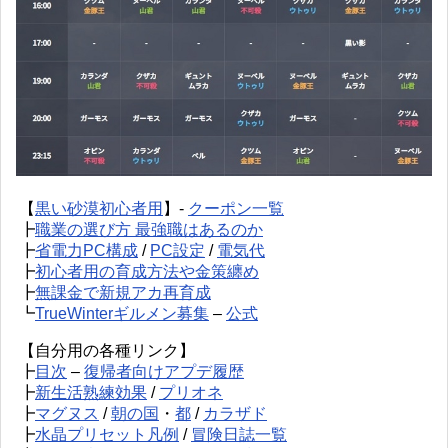
【
黒い砂漠初心者用
】-
クーポン一覧
┣
職業の選び方 最強職はあるのか
┣
省電力PC構成
/
PC設定
/
電気代
┣
初心者用の育成方法や金策纏め
┣
無課金で新規アカ再育成
┗
TrueWinterギルメン募集
–
公式
【自分用の各種リンク】
┣
目次
–
復帰者向けアプデ履歴
┣
新生活熟練効果
/
プリオネ
┣
マグヌス
/
朝の国
・
都
/
カラザド
┣
水晶プリセット凡例
/
冒険日誌一覧