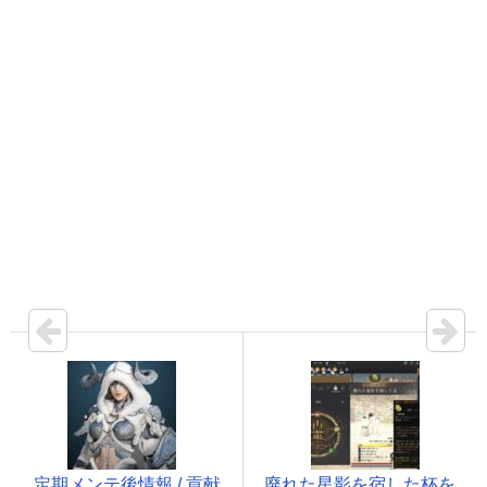
定期メンテ後情報 / 貢献
廃れた星影を宿した杯を