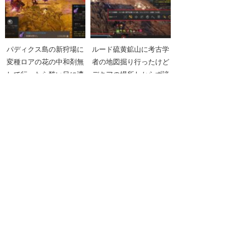
パディクス島の新狩場に
ルード硫黄鉱山に考古学
変種ロアの花の中和剤無
者の地図掘り行ったけど
しで行ったら酷い目に遭
デキアの場所わからず諦
った【黒い砂漠
めた【黒い砂漠
Part3175】
Part4743】