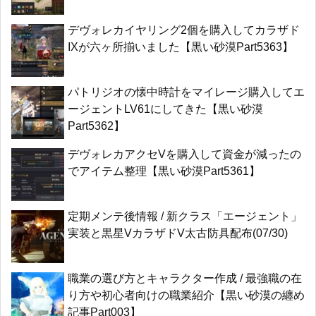
デヴォレカイヤリング2個を購入してカラザド
IXが六ヶ所揃いました【黒い砂漠Part5363】
パトリジオの懐中時計をマイレージ購入してエ
ージェントLV61にしてきた【黒い砂漠
Part5362】
デヴォレカアクセVを購入して資金が減ったの
でアイテム整理【黒い砂漠Part5361】
定期メンテ後情報 / 新クラス「エージェント」
実装と黒星VカラザドV太古防具配布(07/30)
職業の選び方とキャラクター作成 / 最強職の在
り方や初心者向けの職業紹介【黒い砂漠の纏め
記事Part003】