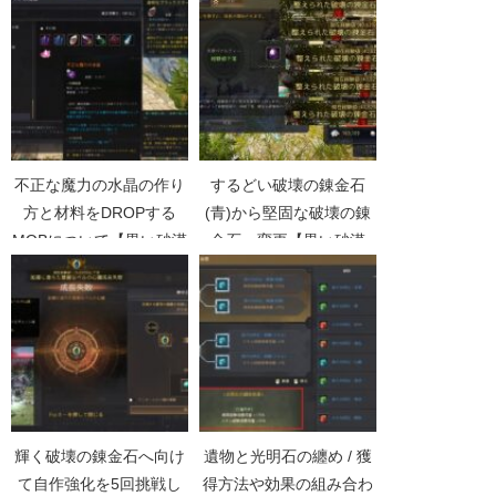
不正な魔力の水晶の作り
するどい破壊の錬金石
方と材料をDROPする
(青)から堅固な破壊の錬
MOBについて【黒い砂漠
金石へ変更【黒い砂漠
Part2439】
Part1595】
輝く破壊の錬金石へ向け
遺物と光明石の纏め / 獲
て自作強化を5回挑戦し
得方法や効果の組み合わ