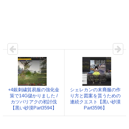
+4銀刺繍貿易服の強化金
シェレカンの末裔服の作
策で14G儲かりました /
り方と図案を貰うための
カツバリアクの初討伐
連続クエスト【黒い砂漠
【黒い砂漠Part3594】
Part3596】