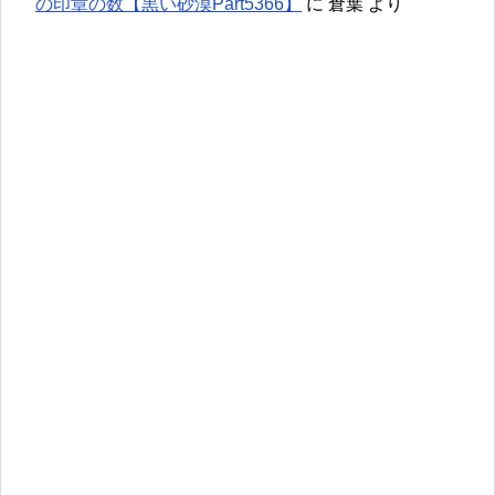
の印章の数【黒い砂漠Part5366】
に
倉葉
より