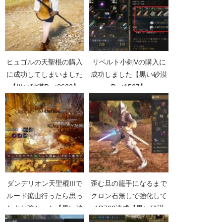
ヒュゴルの天聖棍の購入
リベルト小剣Vの購入に
に成功してしまいました
成功しました【黒い砂漠
【黒い砂漠Part2633】
Part1527】
ダンデリオン天聖棍IIIで
歪む旦の籠手になるまで
ルード鉱山行ったら思っ
クロン石無しで強化して
たより強かった【黒い砂
AD700達成【黒い砂漠
漠Part809】
Part4383】