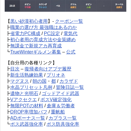
【
黒い砂漠初心者用
】-
クーポン一覧
┣
職業の選び方 最強職はあるのか
┣
省電力PC構成
/
PC設定
/
電気代
┣
初心者用の育成方法や金策纏め
┣
無課金で新規アカ再育成
┗
TrueWinterギルメン募集
–
公式
【自分用の各種リンク】
┣
目次
–
復帰者向けアプデ履歴
┣
新生活熟練効果
/
プリオネ
┣
マグヌス
/
朝の国
・
都
/
カラザド
┣
水晶プリセット凡例
/
冒険日誌一覧
┣
遺物と光明石
/
ゴッドアイド武器
┣
Vアクセクエ
/
ボスV確定強化
┣
無限POTの材料
/
倉庫＆労働者
┣
DROP率増加バフ
/
重帆船
┣
ADボーナス一覧
/
カプラス一覧
┗
ボス武器強化率
/
ボス防具強化率