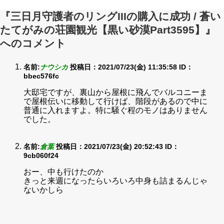
『三日月守護者のリングIIIの購入に成功 / 蒼い
たてがみの荘園観光【黒い砂漠Part3595】』
へのコメント
名前:
ナウシカ
投稿日：2021/07/23(金) 11:35:58
ID：
bbec576fc
大邸宅ですが、裏山から屋根に飛んでバルコニーま
で屋根伝いに移動して行けば、階段があるので中に
普通に入れますよ。特に騒ぐ程のモノはありません
でした。
名前:
倉葉
投稿日：2021/07/23(金) 20:52:43
ID：
9cb060f24
おー、中も行けたのか
きっと来週になったらいろいろ中身も詰まるんじゃ
ないかしら