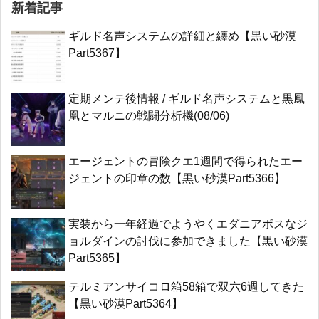
新着記事
ギルド名声システムの詳細と纏め【黒い砂漠
Part5367】
定期メンテ後情報 / ギルド名声システムと黒鳳
凰とマルニの戦闘分析機(08/06)
エージェントの冒険クエ1週間で得られたエー
ジェントの印章の数【黒い砂漠Part5366】
実装から一年経過でようやくエダニアボスなジ
ョルダインの討伐に参加できました【黒い砂漠
Part5365】
テルミアンサイコロ箱58箱で双六6週してきた
【黒い砂漠Part5364】