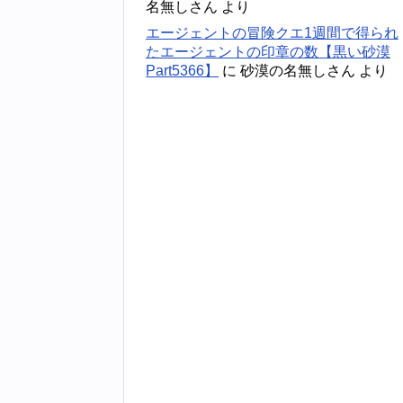
名無しさん
より
エージェントの冒険クエ1週間で得られ
たエージェントの印章の数【黒い砂漠
Part5366】
に
砂漠の名無しさん
より