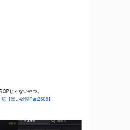
ROPじゃないやつ。
【黒い砂漠Part2606】