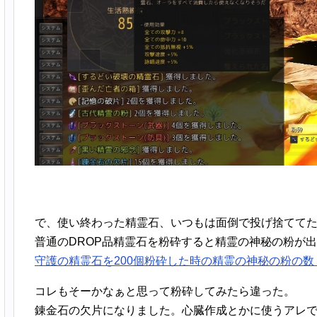
で、使い終わった精霊石、いつもは面倒で投げ捨てて
普通のDROP品精霊石を粉砕すると精霊の神秘の粉が
守護の精霊石を200個粉砕した時の精霊の神秘の粉の数【黒
コレもそーかなぁと思って粉砕してみたら違った。
錬金石の欠片になりました。心臓作成とかに使うアレ