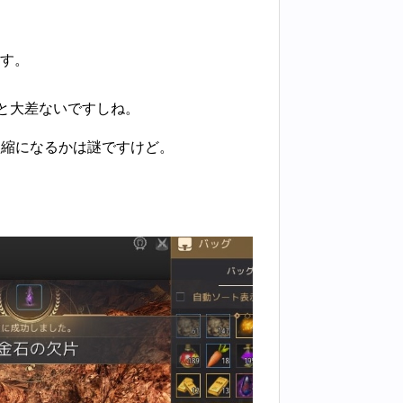
ます。
薬と大差ないですしね。
短縮になるかは謎ですけど。
。