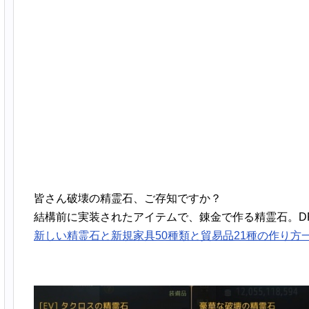
皆さん破壊の精霊石、ご存知ですか？
結構前に実装されたアイテムで、錬金で作る精霊石。D
新しい精霊石と新規家具50種類と貿易品21種の作り方一覧