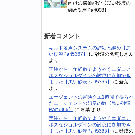
向けの職業紹介【黒い砂漠の
纏め記事Part003】
新着コメント
ギルド名声システムの詳細と纏め【黒
い砂漠Part5367】
に
砂漠の名無しさん
より
実装から一年経過でようやくエダニア
ボスなジョルダインの討伐に参加でき
ました【黒い砂漠Part5365】
に
倉葉
より
エージェントの冒険クエ1週間で得られ
たエージェントの印章の数【黒い砂漠
Part5366】
に
倉葉
より
実装から一年経過でようやくエダニア
ボスなジョルダインの討伐に参加でき
ました【黒い砂漠Part5365】
に
砂漠の