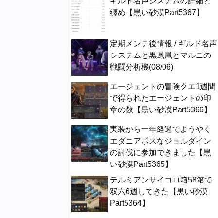
ギルド名声システムの詳細と
纏め【黒い砂漠Part5367】
定期メンテ後情報 / ギルド名声
システムと黒鳳凰とマルニの
戦闘分析機(08/06)
エージェントの冒険クエ1週間
で得られたエージェントの印
章の数【黒い砂漠Part5366】
実装から一年経過でようやく
エダニアボスなジョルダイン
の討伐に参加できました【黒
い砂漠Part5365】
テルミアンサイコロ箱58箱で
双六6週してきた【黒い砂漠
Part5364】