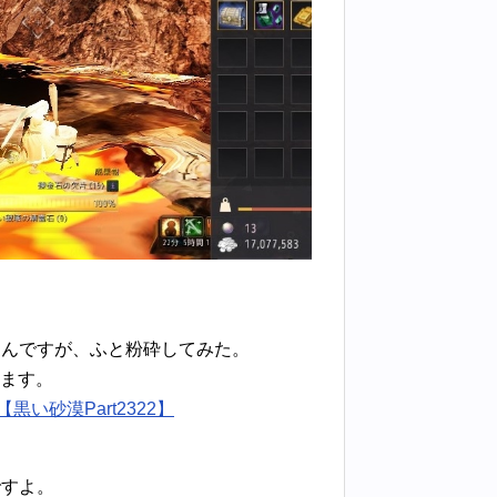
たんですが、ふと粉砕してみた。
出ます。
い砂漠Part2322】
ですよ。