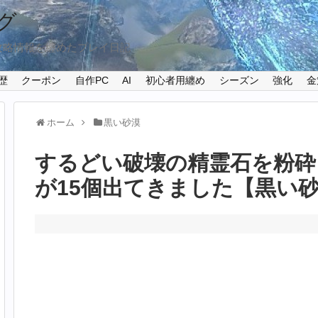
グ
攻略情報を纏めたプレイ日記
歴
クーポン
自作PC
AI
初心者用纏め
シーズン
強化
金
ホーム
黒い砂漠
するどい破壊の精霊石を粉砕
が15個出てきました【黒い砂漠P