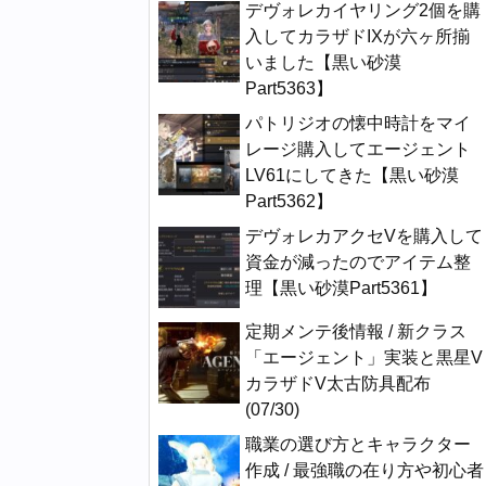
デヴォレカイヤリング2個を購
入してカラザドIXが六ヶ所揃
いました【黒い砂漠
Part5363】
パトリジオの懐中時計をマイ
レージ購入してエージェント
LV61にしてきた【黒い砂漠
Part5362】
デヴォレカアクセVを購入して
資金が減ったのでアイテム整
理【黒い砂漠Part5361】
定期メンテ後情報 / 新クラス
「エージェント」実装と黒星V
カラザドV太古防具配布
(07/30)
職業の選び方とキャラクター
作成 / 最強職の在り方や初心者