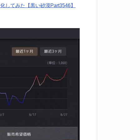
てみた【黒い砂漠Part3546】