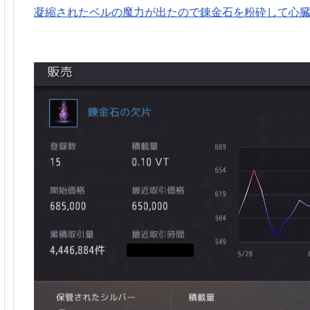
凝縮されたベルの魔力が出たので錬金石を粉砕して心臓化し