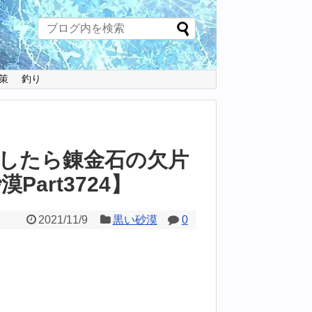
策
釣り
したら錬金石の欠片
art3724】
2021/11/9
黒い砂漠
0