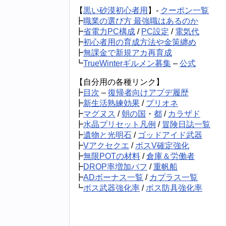
【
黒い砂漠初心者用
】-
クーポン一覧
┣
職業の選び方 最強職はあるのか
┣
省電力PC構成
/
PC設定
/
電気代
┣
初心者用の育成方法や金策纏め
┣
無課金で新規アカ再育成
┗
TrueWinterギルメン募集
–
公式
【自分用の各種リンク】
┣
目次
–
復帰者向けアプデ履歴
┣
新生活熟練効果
/
プリオネ
┣
マグヌス
/
朝の国
・
都
/
カラザド
┣
水晶プリセット凡例
/
冒険日誌一覧
┣
遺物と光明石
/
ゴッドアイド武器
┣
Vアクセクエ
/
ボスV確定強化
┣
無限POTの材料
/
倉庫＆労働者
┣
DROP率増加バフ
/
重帆船
┣
ADボーナス一覧
/
カプラス一覧
┗
ボス武器強化率
/
ボス防具強化率