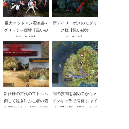
巨大マッドマン召喚書 /
新デイリーボスのモグリ
グリッシー廃墟【黒い砂
ス様【黒い砂漠
漠Part219】
Part251】
新仕様の古代のプトルム
闇の狭間を溜めてからメ
倒して泣き叫ぶ亡者の箱
インキャラで消費 シャイ
を開けてきた【黒い砂漠
サブ子で逐一消化の方が
Part3334】
良さそう【黒い砂漠
Part3448】