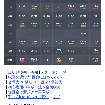
【
黒い砂漠初心者用
】-
クーポン一覧
┣
職業の選び方 最強職はあるのか
┣
省電力PC構成
/
PC設定
/
電気代
┣
初心者用の育成方法や金策纏め
┣
無課金で新規アカ再育成
┗
TrueWinterギルメン募集
–
公式