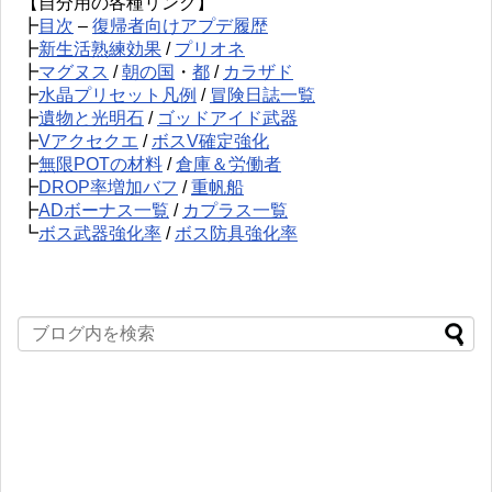
【自分用の各種リンク】
┣
目次
–
復帰者向けアプデ履歴
┣
新生活熟練効果
/
プリオネ
┣
マグヌス
/
朝の国
・
都
/
カラザド
┣
水晶プリセット凡例
/
冒険日誌一覧
┣
遺物と光明石
/
ゴッドアイド武器
┣
Vアクセクエ
/
ボスV確定強化
┣
無限POTの材料
/
倉庫＆労働者
┣
DROP率増加バフ
/
重帆船
┣
ADボーナス一覧
/
カプラス一覧
┗
ボス武器強化率
/
ボス防具強化率