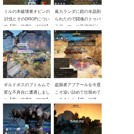
ミルの木破壊者オピンの
嵐カランダに鎧の水晶割
討伐とそのDROPについ
られたので闘魂のトゥバ
て【黒い砂漠Part1502】
ラアーマーに装備移行し
ました【黒い砂漠
Part3711】
ギルドボスのプトルムで
盗掘者アプアールを今度
変な不具合に遭遇しまし
こそ追い詰めて仕留めて
た【黒い砂漠Part2189】
きました【黒い砂漠
Part2283】