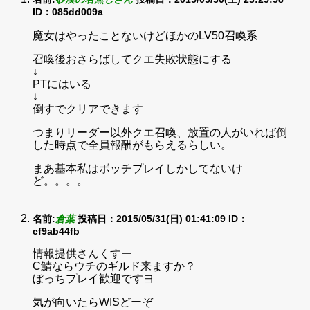
ID：085dd009a
魔女はやったことないけどほかのLV50召喚系
召喚後おさらばしてクエ失敗状態にする
↓
PTにはいる
↓
倒すでクリアできます
つまりリーダー以外クエ召喚、放置の人がいれば倒
した時点で全員報酬がもらえるらしい。
まあ基本私はボッチプレイしかしてないけ
ど。。。。
名前:
倉葉
投稿日：2015/05/31(日) 01:41:09
ID：
cf9ab44fb
情報提供さんくすー
C鯖ならウチのギルド来ますか？
ぼっちプレイ歓迎ですヨ
気が向いたらWISどーぞ