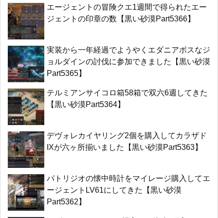
エージェントの冒険クエ1週間で得られたエー
ジェントの印章の数【黒い砂漠Part5366】
実装から一年経過でようやくエダニアボスなジ
ョルダインの討伐に参加できました【黒い砂漠
Part5365】
テルミアンサイコロ箱58箱で双六6週してきた
【黒い砂漠Part5364】
デヴォレカイヤリング2個を購入してカラザド
IXが六ヶ所揃いました【黒い砂漠Part5363】
パトリジオの懐中時計をマイレージ購入してエ
ージェントLV61にしてきた【黒い砂漠
Part5362】