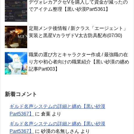
デヴォレカアクセVを購入して資金が減ったの
でアイテム整理【黒い砂漠Part5361】
定期メンテ後情報 / 新クラス「エージェント」
実装と黒星VカラザドV太古防具配布(07/30)
職業の選び方とキャラクター作成 / 最強職の在
り方や初心者向けの職業紹介【黒い砂漠の纏め
記事Part003】
新着コメント
ギルド名声システムの詳細と纏め【黒い砂漠
Part5367】
に
倉葉
より
ギルド名声システムの詳細と纏め【黒い砂漠
Part5367】
に
砂漠の名無しさん
より