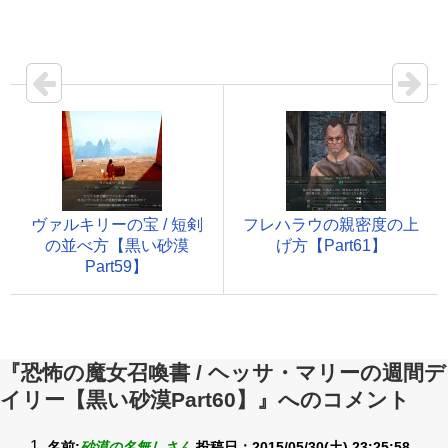
ヴァルキリーの宝 / 短剣
フレハラウの親密度の上
の並べ方【黒い砂漠
げ方【Part61】
Part59】
『恐怖の魔女召喚書 / ヘッサ・マリーの週間デ
イリー【黒い砂漠Part60】』へのコメント
名前:
砂漠の名無しさん
投稿日：2015/05/30(土) 23:25:58