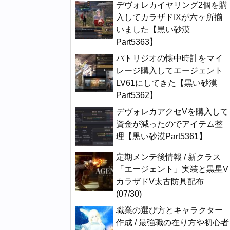
デヴォレカイヤリング2個を購
入してカラザドIXが六ヶ所揃
いました【黒い砂漠
Part5363】
パトリジオの懐中時計をマイ
レージ購入してエージェント
LV61にしてきた【黒い砂漠
Part5362】
デヴォレカアクセVを購入して
資金が減ったのでアイテム整
理【黒い砂漠Part5361】
定期メンテ後情報 / 新クラス
「エージェント」実装と黒星V
カラザドV太古防具配布
(07/30)
職業の選び方とキャラクター
作成 / 最強職の在り方や初心者