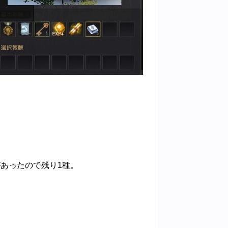
があったので残り1種。
。