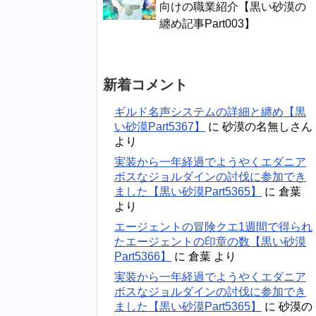
向けの職業紹介【黒い砂漠の
纏め記事Part003】
新着コメント
ギルド名声システムの詳細と纏め【黒
い砂漠Part5367】
に
砂漠の名無しさん
より
実装から一年経過でようやくエダニア
ボスなジョルダインの討伐に参加でき
ました【黒い砂漠Part5365】
に
倉葉
より
エージェントの冒険クエ1週間で得られ
たエージェントの印章の数【黒い砂漠
Part5366】
に
倉葉
より
実装から一年経過でようやくエダニア
ボスなジョルダインの討伐に参加でき
ました【黒い砂漠Part5365】
に
砂漠の