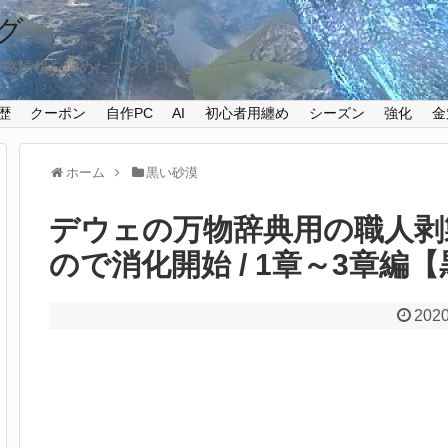
グ
攻略情報を纏めたプレイ日記
歴
クーポン
自作PC
AI
初心者用纏め
シーズン
強化
金
ホーム
黒い砂漠
デウェの万物辞典用の職人剥
ので消化開始 / 1章～3章編【黒
2020