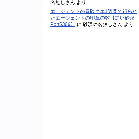
名無しさん
より
エージェントの冒険クエ1週間で得られ
たエージェントの印章の数【黒い砂漠
Part5366】
に
砂漠の名無しさん
より