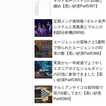
ギルド名声システムの詳細と
纏め【黒い砂漠Part5367】
定期メンテ後情報 / ギルド名声
システムと黒鳳凰とマルニの
戦闘分析機(08/06)
エージェントの冒険クエ1週間
で得られたエージェントの印
章の数【黒い砂漠Part5366】
実装から一年経過でようやく
エダニアボスなジョルダイン
の討伐に参加できました【黒
い砂漠Part5365】
テルミアンサイコロ箱58箱で
双六6週してきた【黒い砂漠
Part5364】