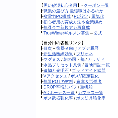
【
黒い砂漠初心者用
】-
クーポン一覧
┣
職業の選び方 最強職はあるのか
┣
省電力PC構成
/
PC設定
/
電気代
┣
初心者用の育成方法や金策纏め
┣
無課金で新規アカ再育成
┗
TrueWinterギルメン募集
–
公式
【自分用の各種リンク】
┣
目次
–
復帰者向けアプデ履歴
┣
新生活熟練効果
/
プリオネ
┣
マグヌス
/
朝の国
・
都
/
カラザド
┣
水晶プリセット凡例
/
冒険日誌一覧
┣
遺物と光明石
/
ゴッドアイド武器
┣
Vアクセクエ
/
ボスV確定強化
┣
無限POTの材料
/
倉庫＆労働者
┣
DROP率増加バフ
/
重帆船
┣
ADボーナス一覧
/
カプラス一覧
┗
ボス武器強化率
/
ボス防具強化率