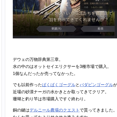
デウェの万物辞典第三章。
水の中のはオットセイエリクサーを3種市場で購入。
1個なんだったか売ってなかった。
でも以前作った
ぱくぱくゴーグル
と
バダビンゴーグル
近場の砂漠ナーガの水かきとか取ってきてクリア。
珊瑚と釣り竿は市場購入ですぐ終わり。
銅の鍵は
デルニール農場のクエスト
で貰ってきました