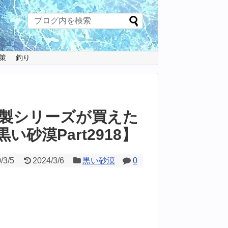
策
釣り
製シリーズが買えた
い砂漠Part2918】
/3/5
2024/3/6
黒い砂漠
0