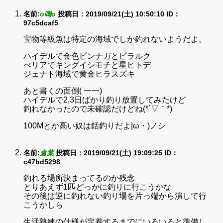
名前:
o鳴o
投稿日：2019/09/21(土) 10:50:10
ID：
97c5dcaf5
宝物等級魚は特定の海域でしか釣れないようだよ。
ハイデルで金色ビンナガとピラルク
べリアでキングイシモチと星ヒトデ
ジェナト海域で黄金ヒラスズキ
あと書くの面倒( 一一)
ハイデルで2,3日ばかり釣り放置してみたけど
釣れなかったので未確認だけどね(*´▽｀*)
100Mとか高い奴は銛釣りだよ|ω・)ノシ
名前:
倉葉
投稿日：2019/09/21(土) 19:09:25
ID：
c47bd5298
釣れる場所決まってるのか残念
とりあえず1匹どっかに釣りに行こうかな
その後は逆に釣れない釣り場を片っ端から潰して行
こうかしら
生活熟練の仕様が定着するまでにいろいろと準備し