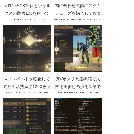
クロン石2300個とヴォル
間に合わせ装備にアクム
クスの助言100を使って
シューズを購入してIVま
クツムIVを量産しクツム
で強化してD400になりま
Vへ複数チャレンジ【黒
した【黒い砂漠
い砂漠Part3548】
Part4494】
マノスベルトを強化して
真Vボス防具選択箱で太
釣り生活熟練度1200を突
古化歪ませの強化金策で
破しました【黒い砂漠
28.5G売却【黒い砂漠
Part2739】
Part5116】