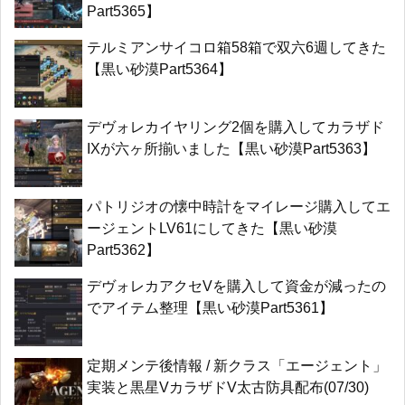
Part5365】
テルミアンサイコロ箱58箱で双六6週してきた
【黒い砂漠Part5364】
デヴォレカイヤリング2個を購入してカラザド
IXが六ヶ所揃いました【黒い砂漠Part5363】
パトリジオの懐中時計をマイレージ購入してエ
ージェントLV61にしてきた【黒い砂漠
Part5362】
デヴォレカアクセVを購入して資金が減ったの
でアイテム整理【黒い砂漠Part5361】
定期メンテ後情報 / 新クラス「エージェント」
実装と黒星VカラザドV太古防具配布(07/30)