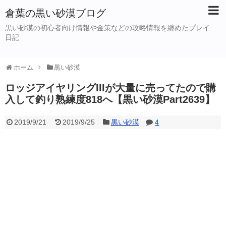
倉葉の黒い砂漠ブログ
黒い砂漠の初心者向け情報や金策などの攻略情報を纏めたプレイ
日記
ホーム
黒い砂漠
ロッジアイヤリングIIIが大量に売ってたので購
入して釣り熟練度818へ【黒い砂漠Part2639】
2019/9/21
2019/9/25
黒い砂漠
4