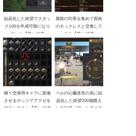
結晶化した絶望でスタッ
腐敗の印章を集めて呪術
ク100を作成可能になり
のネックレスと交換して
ました【黒い砂漠
みた【黒い砂漠
Part4885】
Part1569】
物々交換用キャラに装備
ベルの心臓改良の為に結
させるロッジアアクセを
晶化した絶望200個購入
強化してきた【黒い砂漠
して加護が宿った魂の欠
Part2748】
片を作成【黒い砂漠
Part3970】