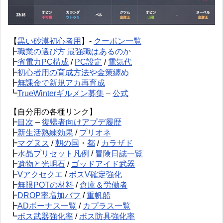
【
黒い砂漠初心者用
】-
クーポン一覧
┣
職業の選び方 最強職はあるのか
┣
省電力PC構成
/
PC設定
/
電気代
┣
初心者用の育成方法や金策纏め
┣
無課金で新規アカ再育成
┗
TrueWinterギルメン募集
–
公式
【自分用の各種リンク】
┣
目次
–
復帰者向けアプデ履歴
┣
新生活熟練効果
/
プリオネ
┣
マグヌス
/
朝の国
・
都
/
カラザド
┣
水晶プリセット凡例
/
冒険日誌一覧
┣
遺物と光明石
/
ゴッドアイド武器
┣
Vアクセクエ
/
ボスV確定強化
┣
無限POTの材料
/
倉庫＆労働者
┣
DROP率増加バフ
/
重帆船
┣
ADボーナス一覧
/
カプラス一覧
┗
ボス武器強化率
/
ボス防具強化率