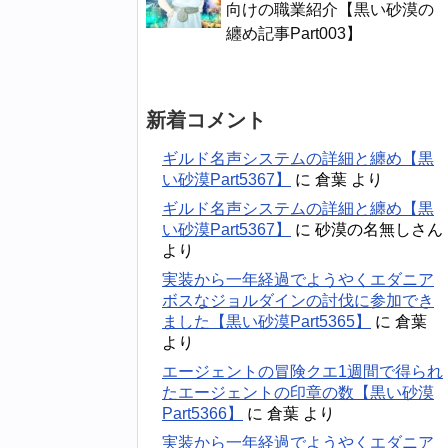
向けの職業紹介【黒い砂漠の
纏め記事Part003】
新着コメント
ギルド名声システムの詳細と纏め【黒
い砂漠Part5367】
に
倉葉
より
ギルド名声システムの詳細と纏め【黒
い砂漠Part5367】
に
砂漠の名無しさん
より
実装から一年経過でようやくエダニア
ボスなジョルダインの討伐に参加でき
ました【黒い砂漠Part5365】
に
倉葉
より
エージェントの冒険クエ1週間で得られ
たエージェントの印章の数【黒い砂漠
Part5366】
に
倉葉
より
実装から一年経過でようやくエダニア