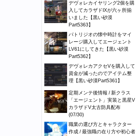
デヴォレカイヤリング2個を購
入してカラザドIXが六ヶ所揃
いました【黒い砂漠
Part5363】
パトリジオの懐中時計をマイ
レージ購入してエージェント
LV61にしてきた【黒い砂漠
Part5362】
デヴォレカアクセVを購入して
資金が減ったのでアイテム整
理【黒い砂漠Part5361】
定期メンテ後情報 / 新クラス
「エージェント」実装と黒星V
カラザドV太古防具配布
(07/30)
職業の選び方とキャラクター
作成 / 最強職の在り方や初心者