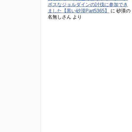
ボスなジョルダインの討伐に参加でき
ました【黒い砂漠Part5365】
に
砂漠の
名無しさん
より