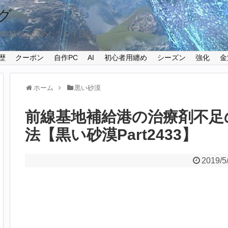
グ
攻略情報を纏めたプレイ日記
歴
クーポン
自作PC
AI
初心者用纏め
シーズン
強化
金
ホーム
黒い砂漠
前線基地補給港の治療剤不足
法【黒い砂漠Part2433】
2019/5