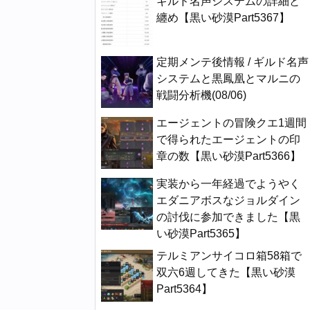
ギルド名声システムの詳細と
纏め【黒い砂漠Part5367】
定期メンテ後情報 / ギルド名声
システムと黒鳳凰とマルニの
戦闘分析機(08/06)
エージェントの冒険クエ1週間
で得られたエージェントの印
章の数【黒い砂漠Part5366】
実装から一年経過でようやく
エダニアボスなジョルダイン
の討伐に参加できました【黒
い砂漠Part5365】
テルミアンサイコロ箱58箱で
双六6週してきた【黒い砂漠
Part5364】