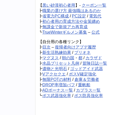
【
黒い砂漠初心者用
】-
クーポン一覧
┣
職業の選び方 最強職はあるのか
┣
省電力PC構成
/
PC設定
/
電気代
┣
初心者用の育成方法や金策纏め
┣
無課金で新規アカ再育成
┗
TrueWinterギルメン募集
–
公式
【自分用の各種リンク】
┣
目次
–
復帰者向けアプデ履歴
┣
新生活熟練効果
/
プリオネ
┣
マグヌス
/
朝の国
・
都
/
カラザド
┣
水晶プリセット凡例
/
冒険日誌一覧
┣
遺物と光明石
/
ゴッドアイド武器
┣
Vアクセクエ
/
ボスV確定強化
┣
無限POTの材料
/
倉庫＆労働者
┣
DROP率増加バフ
/
重帆船
┣
ADボーナス一覧
/
カプラス一覧
┗
ボス武器強化率
/
ボス防具強化率