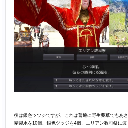
後は銀色ツツジですが、これは普通に野生薬草でもあ
精製水を10個、銀色ツツジを4個、エリアン教司祭に