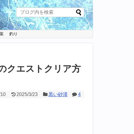
策
釣り
のクエストクリア方
/10
2025/3/23
黒い砂漠
4