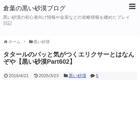
倉葉の黒い砂漠ブログ
黒い砂漠の初心者向け情報や金策などの攻略情報を纏めたプレイ
日記
ホーム
黒い砂漠
タタールのパッと気がつくエリクサーとはなん
ぞや【黒い砂漠Part602】
2016/4/21
2025/3/23
黒い砂漠
5