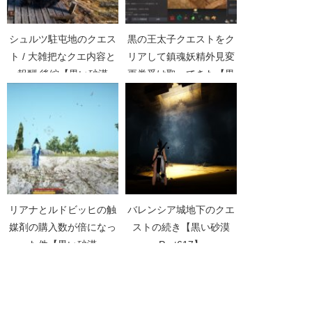
シュルツ駐屯地のクエス
黒の王太子クエストをク
ト / 大雑把なクエ内容と
リアして鎮魂妖精外見変
報酬 後編【黒い砂漠
更券受け取ってきた【黒
Part1397】
い砂漠Part5299】
リアナとルドビッヒの触
バレンシア城地下のクエ
媒剤の購入数が倍になっ
ストの続き【黒い砂漠
た件【黒い砂漠
Part617】
Part5324】