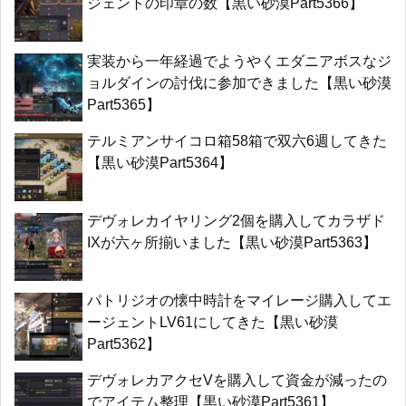
ジェントの印章の数【黒い砂漠Part5366】
実装から一年経過でようやくエダニアボスなジ
ョルダインの討伐に参加できました【黒い砂漠
Part5365】
テルミアンサイコロ箱58箱で双六6週してきた
【黒い砂漠Part5364】
デヴォレカイヤリング2個を購入してカラザド
IXが六ヶ所揃いました【黒い砂漠Part5363】
パトリジオの懐中時計をマイレージ購入してエ
ージェントLV61にしてきた【黒い砂漠
Part5362】
デヴォレカアクセVを購入して資金が減ったの
でアイテム整理【黒い砂漠Part5361】