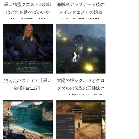
黒い精霊クエストの分岐
海賊島アップデート後の
はどれを選べばいいか
メインクエストの始点
【黒い砂漠Part18】
【黒い砂漠Part207】
消えたバスティア【黒い
太陽の娘シクルワとクロ
砂漠Part117】
グダルの伝説の三姉妹ク
エスト完結【黒い砂漠
Part2458】