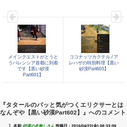
メインクエストがとうと
ココナッツカクテル / ア
うバレンシア首都に到着
レハザの特別料理【黒い
です【黒い砂漠
砂漠Part603】
Part601】
『タタールのパッと気がつくエリクサーとは
なんぞや【黒い砂漠Part602】』へのコメント
名前:
砂漠の名無しさん
投稿日：2016/04/22(金) 08:33:09