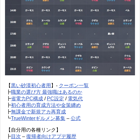
【
黒い砂漠初心者用
】-
クーポン一覧
┣
職業の選び方 最強職はあるのか
┣
省電力PC構成
/
PC設定
/
電気代
┣
初心者用の育成方法や金策纏め
┣
無課金で新規アカ再育成
┗
TrueWinterギルメン募集
–
公式
【自分用の各種リンク】
┣
目次
–
復帰者向けアプデ履歴