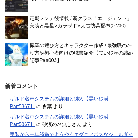
定期メンテ後情報 / 新クラス「エージェント」
実装と黒星VカラザドV太古防具配布(07/30)
職業の選び方とキャラクター作成 / 最強職の在
り方や初心者向けの職業紹介【黒い砂漠の纏め
記事Part003】
新着コメント
ギルド名声システムの詳細と纏め【黒い砂漠
Part5367】
に
倉葉
より
ギルド名声システムの詳細と纏め【黒い砂漠
Part5367】
に
砂漠の名無しさん
より
実装から一年経過でようやくエダニアボスなジョルダイ