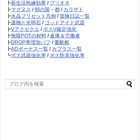
┣
新生活熟練効果
/
プリオネ
┣
マグヌス
/
朝の国
・
都
/
カラザド
┣
水晶プリセット凡例
/
冒険日誌一覧
┣
遺物と光明石
/
ゴッドアイド武器
┣
Vアクセクエ
/
ボスV確定強化
┣
無限POTの材料
/
倉庫＆労働者
┣
DROP率増加バフ
/
重帆船
┣
ADボーナス一覧
/
カプラス一覧
┗
ボス武器強化率
/
ボス防具強化率