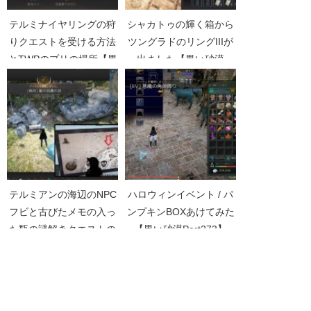
テルミナイヤリングの狩
シャカトゥの輝く箱から
りクエストを受ける方法
ツングラドのリングIIIが
とTWPのプリの場所【黒
出ました【黒い砂漠
い砂漠Part3176】
Part3166】
テルミアンの海辺のNPC
ハロウィンイベント / パ
フビと古びたメモの入っ
ンプキンBOXあけてみた
た瓶の謎解きクエストの
【黒い砂漠Part273】
詳細【黒い砂漠
Part5140】