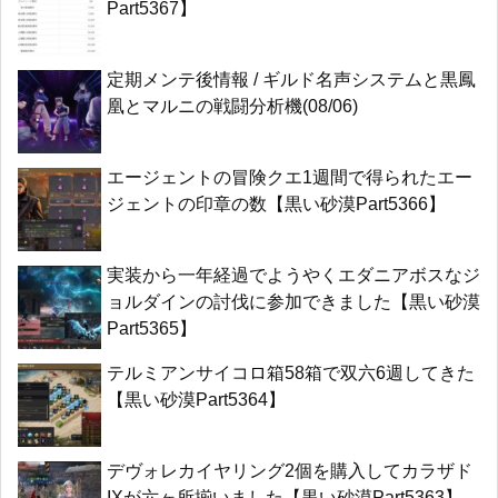
Part5367】
定期メンテ後情報 / ギルド名声システムと黒鳳
凰とマルニの戦闘分析機(08/06)
エージェントの冒険クエ1週間で得られたエー
ジェントの印章の数【黒い砂漠Part5366】
実装から一年経過でようやくエダニアボスなジ
ョルダインの討伐に参加できました【黒い砂漠
Part5365】
テルミアンサイコロ箱58箱で双六6週してきた
【黒い砂漠Part5364】
デヴォレカイヤリング2個を購入してカラザド
IXが六ヶ所揃いました【黒い砂漠Part5363】