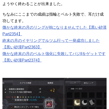
ようやく終わることが出来ました。
ちなみにここまでの成績は指輪とベルト失敗で、耳だけ成
功してます。
微かな終末の月のリングがIIIになりませんでした【黒い砂漠
Part2354】
終末の月のイヤリングでルツム行って一発成功しました
【黒い砂漠Part2363】
微かな終末の月のベルト強化に失敗してバジIIをゲットです
【黒い砂漠Part2374】