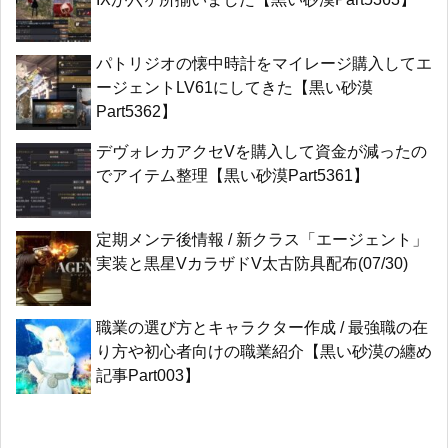
パトリジオの懐中時計をマイレージ購入してエ
ージェントLV61にしてきた【黒い砂漠
Part5362】
デヴォレカアクセVを購入して資金が減ったの
でアイテム整理【黒い砂漠Part5361】
定期メンテ後情報 / 新クラス「エージェント」
実装と黒星VカラザドV太古防具配布(07/30)
職業の選び方とキャラクター作成 / 最強職の在
り方や初心者向けの職業紹介【黒い砂漠の纏め
記事Part003】