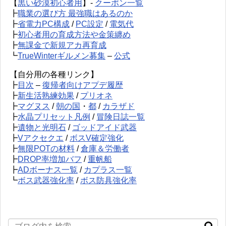
【
黒い砂漠初心者用
】-
クーポン一覧
┣
職業の選び方 最強職はあるのか
┣
省電力PC構成
/
PC設定
/
電気代
┣
初心者用の育成方法や金策纏め
┣
無課金で新規アカ再育成
┗
TrueWinterギルメン募集
–
公式
【自分用の各種リンク】
┣
目次
–
復帰者向けアプデ履歴
┣
新生活熟練効果
/
プリオネ
┣
マグヌス
/
朝の国
・
都
/
カラザド
┣
水晶プリセット凡例
/
冒険日誌一覧
┣
遺物と光明石
/
ゴッドアイド武器
┣
Vアクセクエ
/
ボスV確定強化
┣
無限POTの材料
/
倉庫＆労働者
┣
DROP率増加バフ
/
重帆船
┣
ADボーナス一覧
/
カプラス一覧
┗
ボス武器強化率
/
ボス防具強化率