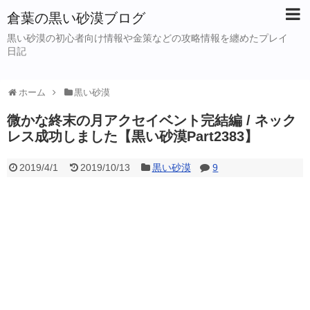
倉葉の黒い砂漠ブログ
黒い砂漠の初心者向け情報や金策などの攻略情報を纏めたプレイ
日記
ホーム
黒い砂漠
微かな終末の月アクセイベント完結編 / ネック
レス成功しました【黒い砂漠Part2383】
2019/4/1
2019/10/13
黒い砂漠
9