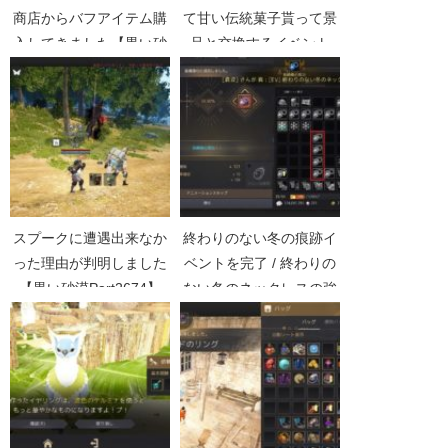
商店からバフアイテム購
て甘い伝統菓子貰って景
入してきました【黒い砂
品と交換するイベント
漠Part5353】
【黒い砂漠Part3663】
スプークに遭遇出来なか
終わりのない冬の痕跡イ
った理由が判明しました
ベントを完了 / 終わりの
【黒い砂漠Part2674】
ない冬のネックレスの強
化方法【黒い砂漠
Part2866】