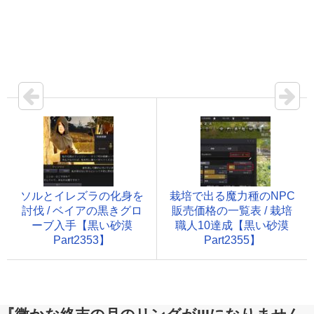
ソルとイレズラの化身を
栽培で出る魔力種のNPC
討伐 / ベイアの黒きグロ
販売価格の一覧表 / 栽培
ーブ入手【黒い砂漠
職人10達成【黒い砂漠
Part2353】
Part2355】