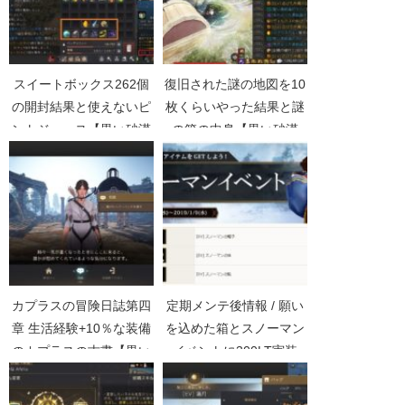
スイートボックス262個
復旧された謎の地図を10
の開封結果と使えないピ
枚くらいやった結果と謎
ントジュース【黒い砂漠
の箱の中身【黒い砂漠
Part5029】
Part3816】
カプラスの冒険日誌第四
定期メンテ後情報 / 願い
章 生活経験+10％な装備
を込めた箱とスノーマン
のカプラスの古書【黒い
イベントに300LT実装
砂漠Part3358】
(12/26)