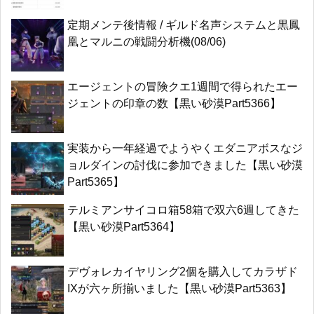
定期メンテ後情報 / ギルド名声システムと黒鳳
凰とマルニの戦闘分析機(08/06)
エージェントの冒険クエ1週間で得られたエー
ジェントの印章の数【黒い砂漠Part5366】
実装から一年経過でようやくエダニアボスなジ
ョルダインの討伐に参加できました【黒い砂漠
Part5365】
テルミアンサイコロ箱58箱で双六6週してきた
【黒い砂漠Part5364】
デヴォレカイヤリング2個を購入してカラザド
IXが六ヶ所揃いました【黒い砂漠Part5363】