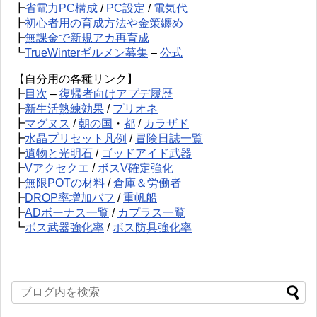
┣
省電力PC構成
/
PC設定
/
電気代
┣
初心者用の育成方法や金策纏め
┣
無課金で新規アカ再育成
┗
TrueWinterギルメン募集
–
公式
【自分用の各種リンク】
┣
目次
–
復帰者向けアプデ履歴
┣
新生活熟練効果
/
プリオネ
┣
マグヌス
/
朝の国
・
都
/
カラザド
┣
水晶プリセット凡例
/
冒険日誌一覧
┣
遺物と光明石
/
ゴッドアイド武器
┣
Vアクセクエ
/
ボスV確定強化
┣
無限POTの材料
/
倉庫＆労働者
┣
DROP率増加バフ
/
重帆船
┣
ADボーナス一覧
/
カプラス一覧
┗
ボス武器強化率
/
ボス防具強化率