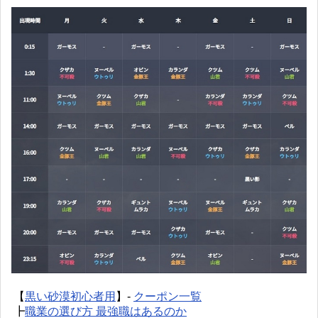
【
黒い砂漠初心者用
】-
クーポン一覧
┣
職業の選び方 最強職はあるのか