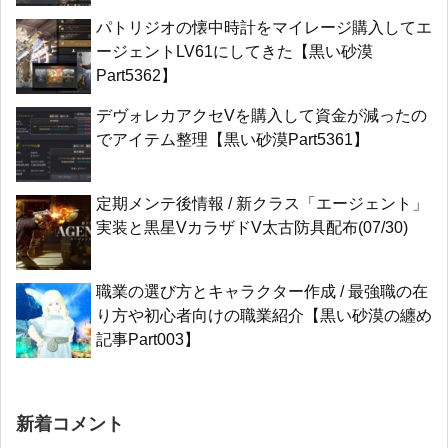
パトリジオの懐中時計をマイレージ購入してエ
ージェントLV61にしてきた【黒い砂漠
Part5362】
デヴォレカアクセVを購入して資金が減ったの
でアイテム整理【黒い砂漠Part5361】
定期メンテ後情報 / 新クラス「エージェント」
実装と黒星VカラザドV太古防具配布(07/30)
職業の選び方とキャラクター作成 / 最強職の在
り方や初心者向けの職業紹介【黒い砂漠の纏め
記事Part003】
新着コメント