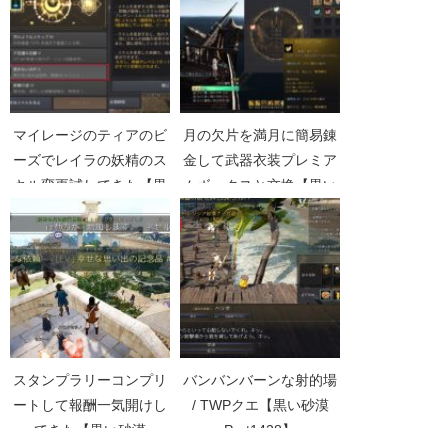
マイレージのティアのビ
月の欠片を満月に簡易錬
ーズでレイラの妖精のス
金して武器衣装プレミア
キル変更試してきた【黒
ムボックスと交換【黒い
い砂漠Part3510】
砂漠Part4465】
スタンプラリーコンプリ
バンバンバーンな射的場
ートして報酬一気開けし
/ TWPクエ【黒い砂漠
てきた【黒い砂漠
Part1428】