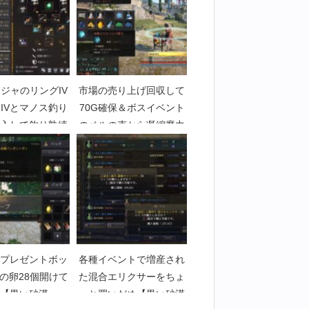
ジャのリングIV
市場の売り上げ回収して
IVとマノス釣り
70G確保＆ボスイベント
購入して釣り熟練
のベルの束から凝縮魔力
0達成【黒い砂漠
出た【黒い砂漠
art2861】
Part3694】
プレゼントボッ
各種イベントで増産され
の卵28個開けて
た混合エリクサーをちょ
【黒い砂漠
っと買いだめ【黒い砂漠