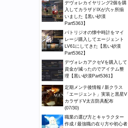
デヴォレカイヤリング2個を購
入してカラザドIXが六ヶ所揃
いました【黒い砂漠
Part5363】
パトリジオの懐中時計をマイ
レージ購入してエージェント
LV61にしてきた【黒い砂漠
Part5362】
デヴォレカアクセVを購入して
資金が減ったのでアイテム整
理【黒い砂漠Part5361】
定期メンテ後情報 / 新クラス
「エージェント」実装と黒星V
カラザドV太古防具配布
(07/30)
職業の選び方とキャラクター
作成 / 最強職の在り方や初心者