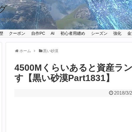
グ
攻略情報を纏めたプレイ日記
歴
クーポン
自作PC
AI
初心者用纏め
シーズン
強化
金
ホーム
黒い砂漠
4500Mくらいあると資産ラ
す【黒い砂漠Part1831】
2018/3/