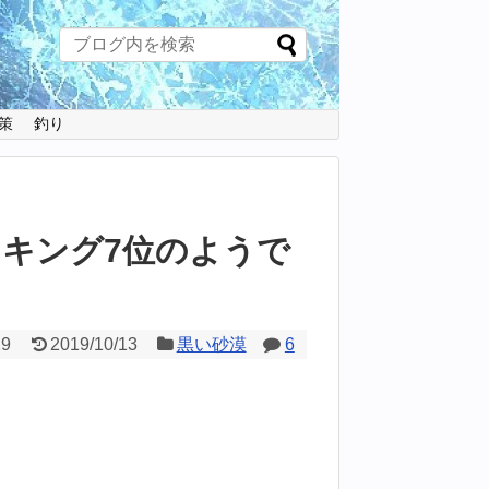
策
釣り
ンキング7位のようで
29
2019/10/13
黒い砂漠
6