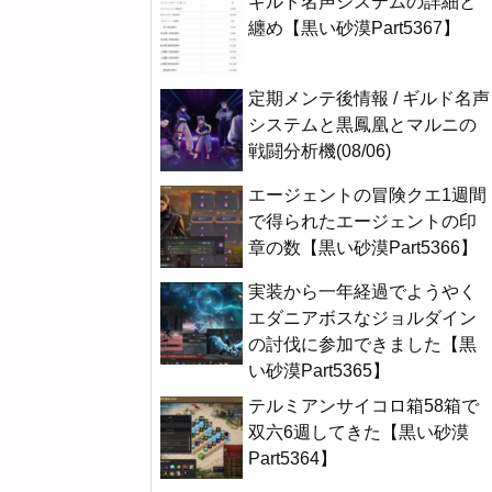
ギルド名声システムの詳細と
纏め【黒い砂漠Part5367】
定期メンテ後情報 / ギルド名声
システムと黒鳳凰とマルニの
戦闘分析機(08/06)
エージェントの冒険クエ1週間
で得られたエージェントの印
章の数【黒い砂漠Part5366】
実装から一年経過でようやく
エダニアボスなジョルダイン
の討伐に参加できました【黒
い砂漠Part5365】
テルミアンサイコロ箱58箱で
双六6週してきた【黒い砂漠
Part5364】