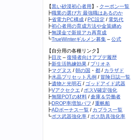
【
黒い砂漠初心者用
】-
クーポン一覧
┣
職業の選び方 最強職はあるのか
┣
省電力PC構成
/
PC設定
/
電気代
┣
初心者用の育成方法や金策纏め
┣
無課金で新規アカ再育成
┗
TrueWinterギルメン募集
–
公式
【自分用の各種リンク】
┣
目次
–
復帰者向けアプデ履歴
┣
新生活熟練効果
/
プリオネ
┣
マグヌス
/
朝の国
・
都
/
カラザド
┣
水晶プリセット凡例
/
冒険日誌一覧
┣
遺物と光明石
/
ゴッドアイド武器
┣
Vアクセクエ
/
ボスV確定強化
┣
無限POTの材料
/
倉庫＆労働者
┣
DROP率増加バフ
/
重帆船
┣
ADボーナス一覧
/
カプラス一覧
┗
ボス武器強化率
/
ボス防具強化率