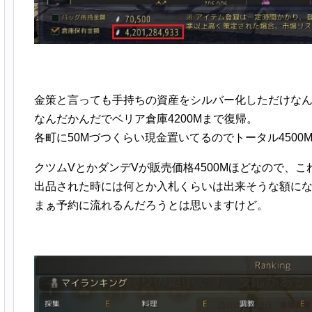
金策と言っても手持ちの資産をシルバー化しただけな
なんだかんだでベリア倉庫4200Mまで復帰。
各町に50Mづつくらい現金置いてるのでトータル4500
クツムVとかダンデVが販売価格4500Mほどなので、こ
出品された時には何とか入札くらいは出来そうな額に
まぁ予約に流れるんだろうとは思いますけど。