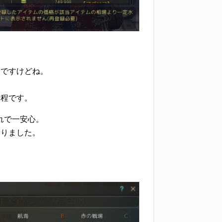
んですけどね。
M程です。
れで一安心。
なりました。