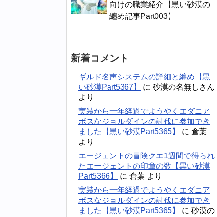
向けの職業紹介【黒い砂漠の
纏め記事Part003】
新着コメント
ギルド名声システムの詳細と纏め【黒
い砂漠Part5367】
に
砂漠の名無しさん
より
実装から一年経過でようやくエダニア
ボスなジョルダインの討伐に参加でき
ました【黒い砂漠Part5365】
に
倉葉
より
エージェントの冒険クエ1週間で得られ
たエージェントの印章の数【黒い砂漠
Part5366】
に
倉葉
より
実装から一年経過でようやくエダニア
ボスなジョルダインの討伐に参加でき
ました【黒い砂漠Part5365】
に
砂漠の