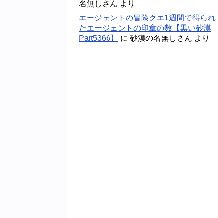
名無しさん
より
エージェントの冒険クエ1週間で得られ
たエージェントの印章の数【黒い砂漠
Part5366】
に
砂漠の名無しさん
より