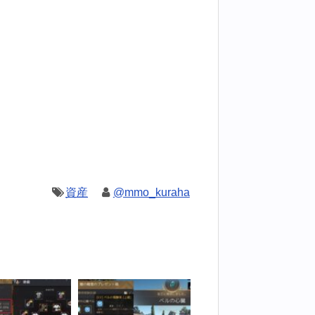
資産
@mmo_kuraha