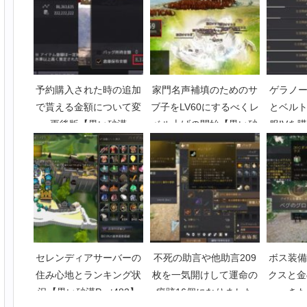
予約購入された時の追加
家門名声補填のためのサ
ゲラノー
で貰える金額について変
ブ子をLV60にするべくレ
とベルト
更後版【黒い砂漠
ベル上げの開始【黒い砂
服IVを
Part2135】
漠Part2435】
137
P
セレンディアサーバーの
不死の助言や他助言209
ボス装備
住み心地とランキング状
枚を一気開けして運命の
クスと金
況【黒い砂漠Part482】
痕跡16個になりました
きた