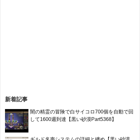
新着記事
闇の精霊の冒険で白サイコロ700個を自動で回
して1600週到達【黒い砂漠Part5368】
ギルド名声システムの詳細と纏め【黒い砂漠