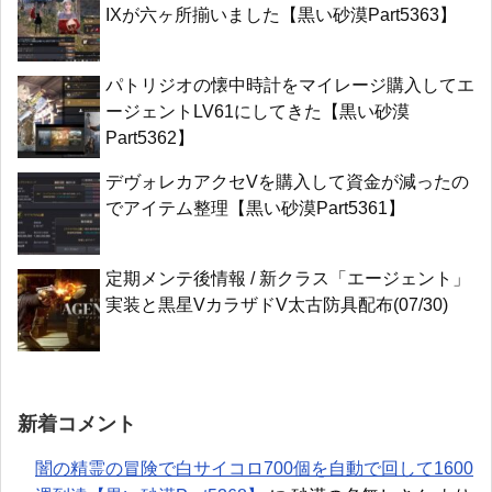
IXが六ヶ所揃いました【黒い砂漠Part5363】
パトリジオの懐中時計をマイレージ購入してエ
ージェントLV61にしてきた【黒い砂漠
Part5362】
デヴォレカアクセVを購入して資金が減ったの
でアイテム整理【黒い砂漠Part5361】
定期メンテ後情報 / 新クラス「エージェント」
実装と黒星VカラザドV太古防具配布(07/30)
新着コメント
闇の精霊の冒険で白サイコロ700個を自動で回して1600