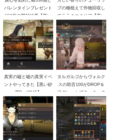
バレンタインプレゼント
プの種植えて作物回収し
150個の開封結果【黒い
てララクエクリア【黒い
砂漠Part4722】
砂漠Part4275】
真実の嘘と嘘の真実イベ
タルガルゴからヴォルク
ントやってきた【黒い砂
スの助言100がDROP＆
漠Part2945】
アグレッシブターキーの
交換【黒い砂漠
Part4923】