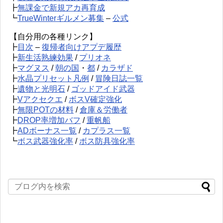
┣
無課金で新規アカ再育成
┗
TrueWinterギルメン募集
–
公式
【自分用の各種リンク】
┣
目次
–
復帰者向けアプデ履歴
┣
新生活熟練効果
/
プリオネ
┣
マグヌス
/
朝の国
・
都
/
カラザド
┣
水晶プリセット凡例
/
冒険日誌一覧
┣
遺物と光明石
/
ゴッドアイド武器
┣
Vアクセクエ
/
ボスV確定強化
┣
無限POTの材料
/
倉庫＆労働者
┣
DROP率増加バフ
/
重帆船
┣
ADボーナス一覧
/
カプラス一覧
┗
ボス武器強化率
/
ボス防具強化率