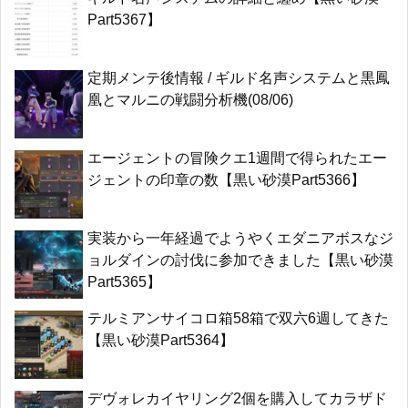
Part5367】
定期メンテ後情報 / ギルド名声システムと黒鳳
凰とマルニの戦闘分析機(08/06)
エージェントの冒険クエ1週間で得られたエー
ジェントの印章の数【黒い砂漠Part5366】
実装から一年経過でようやくエダニアボスなジ
ョルダインの討伐に参加できました【黒い砂漠
Part5365】
テルミアンサイコロ箱58箱で双六6週してきた
【黒い砂漠Part5364】
デヴォレカイヤリング2個を購入してカラザド