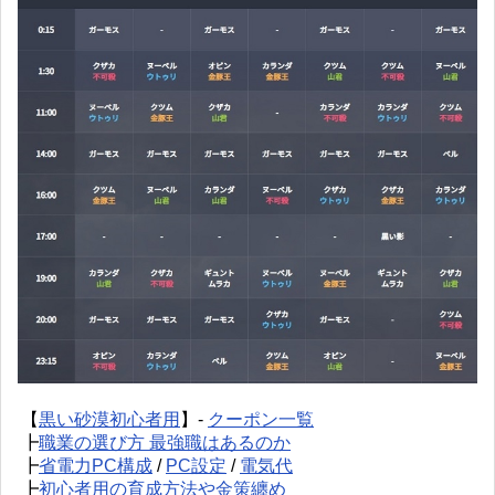
【
黒い砂漠初心者用
】-
クーポン一覧
┣
職業の選び方 最強職はあるのか
┣
省電力PC構成
/
PC設定
/
電気代
┣
初心者用の育成方法や金策纏め