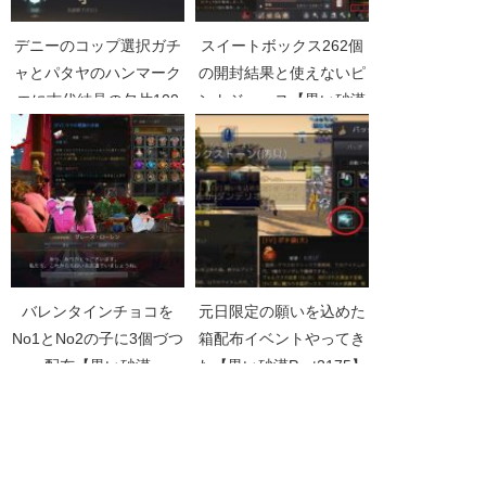
デニーのコップ選択ガチ
スイートボックス262個
ャとパタヤのハンマーク
の開封結果と使えないピ
エに古代結晶の欠片100
ントジュース【黒い砂漠
個持ってった結果[TWP]
Part5029】
【黒い砂漠Part3614】
バレンタインチョコを
元日限定の願いを込めた
No1とNo2の子に3個づつ
箱配布イベントやってき
配布【黒い砂漠
た【黒い砂漠Part2175】
Part1215】