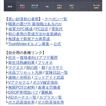
【
黒い砂漠初心者用
】-
クーポン一覧
┣
職業の選び方 最強職はあるのか
┣
省電力PC構成
/
PC設定
/
電気代
┣
初心者用の育成方法や金策纏め
┣
無課金で新規アカ再育成
┗
TrueWinterギルメン募集
–
公式
【自分用の各種リンク】
┣
目次
–
復帰者向けアプデ履歴
┣
新生活熟練効果
/
プリオネ
┣
マグヌス
/
朝の国
・
都
/
カラザド
┣
水晶プリセット凡例
/
冒険日誌一覧
┣
遺物と光明石
/
ゴッドアイド武器
┣
Vアクセクエ
/
ボスV確定強化
┣
無限POTの材料
/
倉庫＆労働者
┣
DROP率増加バフ
/
重帆船
┣
ADボーナス一覧
/
カプラス一覧
┗
ボス武器強化率
/
ボス防具強化率