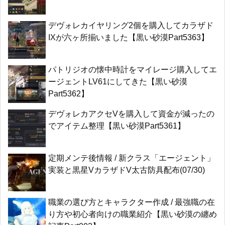
デヴォレカイヤリング2個を購入してカラザド
IXが六ヶ所揃いました【黒い砂漠Part5363】
パトリジオの懐中時計をマイレージ購入してエ
ージェントLV61にしてきた【黒い砂漠
Part5362】
デヴォレカアクセVを購入して資金が減ったの
でアイテム整理【黒い砂漠Part5361】
定期メンテ後情報 / 新クラス「エージェント」
実装と黒星VカラザドV太古防具配布(07/30)
職業の選び方とキャラクター作成 / 最強職の在
り方や初心者向けの職業紹介【黒い砂漠の纏め