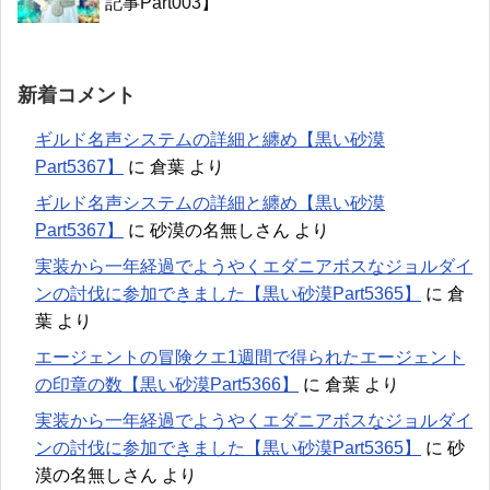
記事Part003】
新着コメント
ギルド名声システムの詳細と纏め【黒い砂漠
Part5367】
に
倉葉
より
ギルド名声システムの詳細と纏め【黒い砂漠
Part5367】
に
砂漠の名無しさん
より
実装から一年経過でようやくエダニアボスなジョルダイ
ンの討伐に参加できました【黒い砂漠Part5365】
に
倉
葉
より
エージェントの冒険クエ1週間で得られたエージェント
の印章の数【黒い砂漠Part5366】
に
倉葉
より
実装から一年経過でようやくエダニアボスなジョルダイ
ンの討伐に参加できました【黒い砂漠Part5365】
に
砂
漠の名無しさん
より