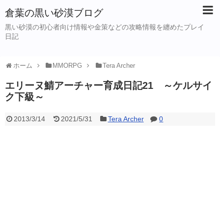
倉葉の黒い砂漠ブログ
黒い砂漠の初心者向け情報や金策などの攻略情報を纏めたプレイ
日記
ホーム
MMORPG
Tera Archer
エリーヌ鯖アーチャー育成日記21 ～ケルサイ
ク下級～
2013/3/14
2021/5/31
Tera Archer
0