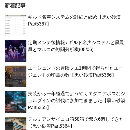
新着記事
ギルド名声システムの詳細と纏め【黒い砂漠
Part5367】
定期メンテ後情報 / ギルド名声システムと黒鳳
凰とマルニの戦闘分析機(08/06)
エージェントの冒険クエ1週間で得られたエー
ジェントの印章の数【黒い砂漠Part5366】
実装から一年経過でようやくエダニアボスなジ
ョルダインの討伐に参加できました【黒い砂漠
Part5365】
テルミアンサイコロ箱58箱で双六6週してきた
【黒い砂漠Part5364】