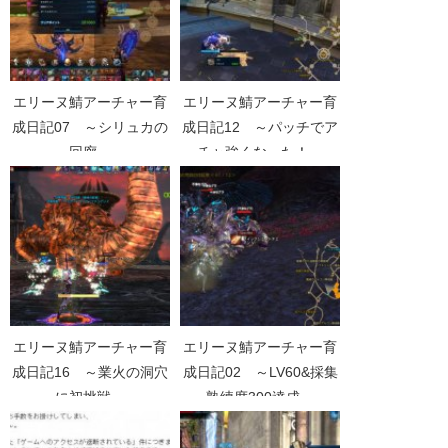
エリーヌ鯖アーチャー育
エリーヌ鯖アーチャー育
成日記07 ～シリュカの
成日記12 ～パッチでア
回廊～
チャ強くなった！～
エリーヌ鯖アーチャー育
エリーヌ鯖アーチャー育
成日記16 ～業火の洞穴
成日記02 ～LV60&採集
に初挑戦～
熟練度300達成～