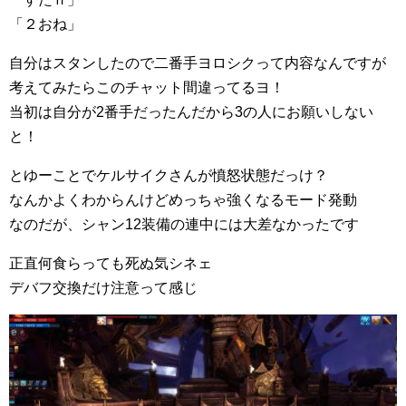
「２おね」
自分はスタンしたので二番手ヨロシクって内容なんですが
考えてみたらこのチャット間違ってるヨ！
当初は自分が2番手だったんだから3の人にお願いしない
と！
とゆーことでケルサイクさんが憤怒状態だっけ？
なんかよくわからんけどめっちゃ強くなるモード発動
なのだが、シャン12装備の連中には大差なかったです
正直何食らっても死ぬ気シネェ
デバフ交換だけ注意って感じ