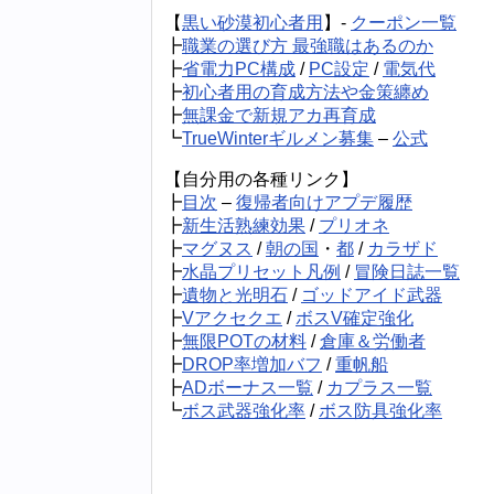
【
黒い砂漠初心者用
】-
クーポン一覧
┣
職業の選び方 最強職はあるのか
┣
省電力PC構成
/
PC設定
/
電気代
┣
初心者用の育成方法や金策纏め
┣
無課金で新規アカ再育成
┗
TrueWinterギルメン募集
–
公式
【自分用の各種リンク】
┣
目次
–
復帰者向けアプデ履歴
┣
新生活熟練効果
/
プリオネ
┣
マグヌス
/
朝の国
・
都
/
カラザド
┣
水晶プリセット凡例
/
冒険日誌一覧
┣
遺物と光明石
/
ゴッドアイド武器
┣
Vアクセクエ
/
ボスV確定強化
┣
無限POTの材料
/
倉庫＆労働者
┣
DROP率増加バフ
/
重帆船
┣
ADボーナス一覧
/
カプラス一覧
┗
ボス武器強化率
/
ボス防具強化率