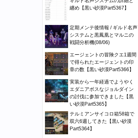
ギルド名声システムの詳細と
纏め【黒い砂漠Part5367】
定期メンテ後情報 / ギルド名声
システムと黒鳳凰とマルニの
戦闘分析機(08/06)
エージェントの冒険クエ1週間
で得られたエージェントの印
章の数【黒い砂漠Part5366】
実装から一年経過でようやく
エダニアボスなジョルダイン
の討伐に参加できました【黒
い砂漠Part5365】
テルミアンサイコロ箱58箱で
双六6週してきた【黒い砂漠
Part5364】