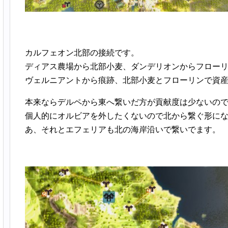
カルフェオン北部の接続です。
ディアス農場から北部小麦、ダンデリオンからフロー
ヴェルニアントから痕跡、北部小麦とフローリンで資
本来ならデルペから東へ繋いだ方が貢献度は少ないの
個人的にオルビアを外したくないので北から繋ぐ形に
あ、それとエフェリアも北の海岸沿いで繋いでます。