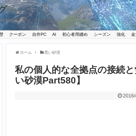
グ
攻略情報を纏めたプレイ日記
歴
クーポン
自作PC
AI
初心者用纏め
シーズン
強化
金
ホーム
黒い砂漠
私の個人的な全拠点の接続と
い砂漠Part580】
2016/