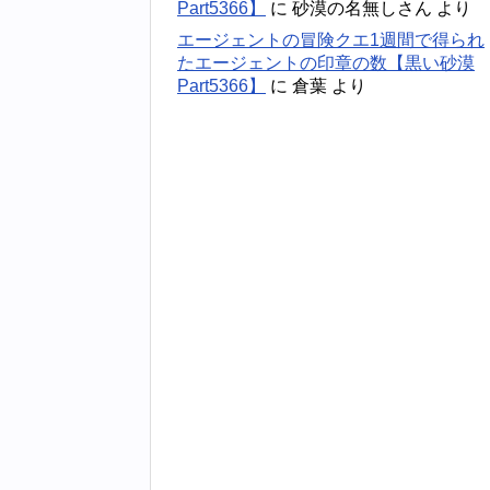
Part5366】
に
砂漠の名無しさん
より
エージェントの冒険クエ1週間で得られ
たエージェントの印章の数【黒い砂漠
Part5366】
に
倉葉
より