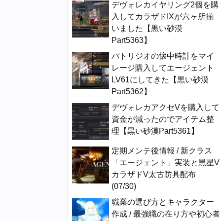
デヴォレカイヤリング2個を購
入してカラザドIXが六ヶ所揃
いました【黒い砂漠
Part5363】
パトリジオの懐中時計をマイ
レージ購入してエージェント
LV61にしてきた【黒い砂漠
Part5362】
デヴォレカアクセVを購入して
資金が減ったのでアイテム整
理【黒い砂漠Part5361】
定期メンテ後情報 / 新クラス
「エージェント」実装と黒星V
カラザドV太古防具配布
(07/30)
職業の選び方とキャラクター
作成 / 最強職の在り方や初心者