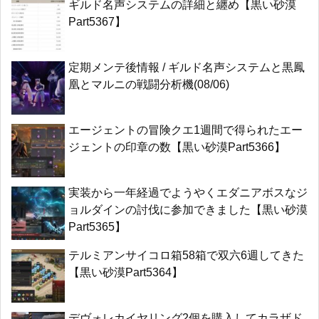
ギルド名声システムの詳細と纏め【黒い砂漠
Part5367】
定期メンテ後情報 / ギルド名声システムと黒鳳
凰とマルニの戦闘分析機(08/06)
エージェントの冒険クエ1週間で得られたエー
ジェントの印章の数【黒い砂漠Part5366】
実装から一年経過でようやくエダニアボスなジ
ョルダインの討伐に参加できました【黒い砂漠
Part5365】
テルミアンサイコロ箱58箱で双六6週してきた
【黒い砂漠Part5364】
デヴォレカイヤリング2個を購入してカラザド