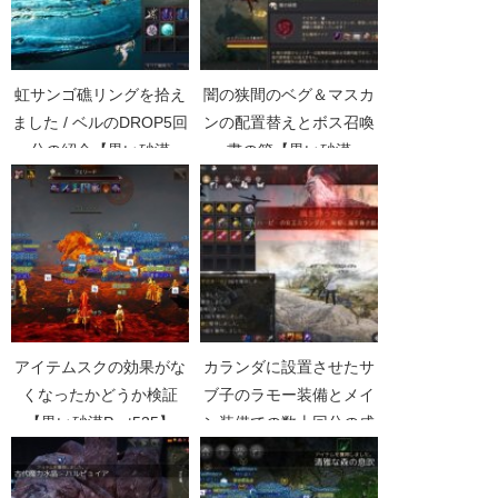
虹サンゴ礁リングを拾え
闇の狭間のベグ＆マスカ
ました / ベルのDROP5回
ンの配置替えとボス召喚
分の紹介【黒い砂漠
書の箱【黒い砂漠
Part1802】
Part3917】
アイテムスクの効果がな
カランダに設置させたサ
くなったかどうか検証
ブ子のラモー装備とメイ
【黒い砂漠Part535】
ン装備での数十回分の成
果比較【黒い砂漠
Part3492】