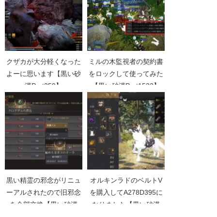
クザカが大分軽くなった
ミルの木監視者の契約書
よーに思います【黒い砂
をロックして使ってみた
漠Part259】
【黒い砂漠Part1532】
黒い精霊の邪念がリニュ
オルキンラドのベルトV
ーアルされたので旧邪念
を購入してA278D395に
を全部交換【黒い砂漠
なりました【黒い砂漠
Part5066】
Part3702】