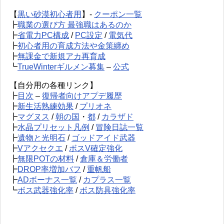
【
黒い砂漠初心者用
】-
クーポン一覧
┣
職業の選び方 最強職はあるのか
┣
省電力PC構成
/
PC設定
/
電気代
┣
初心者用の育成方法や金策纏め
┣
無課金で新規アカ再育成
┗
TrueWinterギルメン募集
–
公式
【自分用の各種リンク】
┣
目次
–
復帰者向けアプデ履歴
┣
新生活熟練効果
/
プリオネ
┣
マグヌス
/
朝の国
・
都
/
カラザド
┣
水晶プリセット凡例
/
冒険日誌一覧
┣
遺物と光明石
/
ゴッドアイド武器
┣
Vアクセクエ
/
ボスV確定強化
┣
無限POTの材料
/
倉庫＆労働者
┣
DROP率増加バフ
/
重帆船
┣
ADボーナス一覧
/
カプラス一覧
┗
ボス武器強化率
/
ボス防具強化率