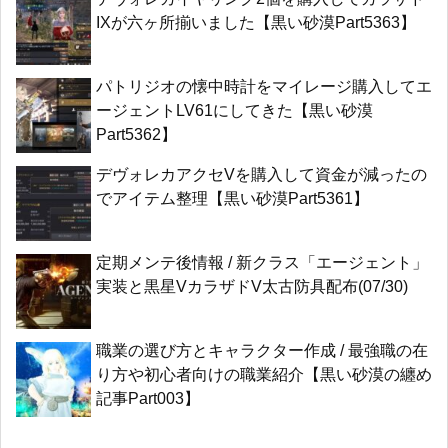
IXが六ヶ所揃いました【黒い砂漠Part5363】
パトリジオの懐中時計をマイレージ購入してエ
ージェントLV61にしてきた【黒い砂漠
Part5362】
デヴォレカアクセVを購入して資金が減ったの
でアイテム整理【黒い砂漠Part5361】
定期メンテ後情報 / 新クラス「エージェント」
実装と黒星VカラザドV太古防具配布(07/30)
職業の選び方とキャラクター作成 / 最強職の在
り方や初心者向けの職業紹介【黒い砂漠の纏め
記事Part003】