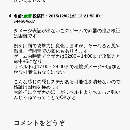
かいえませんｗ
名前:
倉葉
投稿日：2015/12/02(水) 13:21:58
ID：
c44b84cd7
ダメージ表記が出ないこのゲームで武器の強さ検証
は困難です
例えば雨で攻撃力は変化しますが、そーなると風や
温度、時間帯での変化もありえます
ゲーム内時間でクザカは02:00～14:00まで攻撃力と
命中+5になり
リベルトは17:00～24:00まで種族ダメージ+8追加と
かな可能性もなくはない
こんな感じの隠しステがある可能性を潰せないので
検証は困難を極めます
大雑把にクザカのほーがリベルトよりちょっと強い
んじゃね？ってことでOKかと
コメントをどうぞ