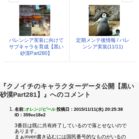
バレンシア実装に向けて
定期メンテ後情報 / バレ
サブキャラを育成【黒い
ンシア実装(11/11)
砂漠Part280】
『クノイチのキャラクターデータ公開【黒い
砂漠Part281】』へのコメント
名前:
オレンジピール
投稿日：2015/11/11(水) 20:25:38
ID：359cc18e2
3番目は既に共有終了しているので落とせないので
あります。
まぁinven書き込むには国民番号的なものがいるの