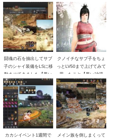
Part1737】
闘魂の石を抽出してサブ
クノイチなサブ子をちょ
子のシャイ装備をLSに移
っとLV50まで上げてみて
動させてきました【黒い
思ったこと【黒い砂漠
砂漠Part4502】
Part1211】
カカシイベント1週間で
メイン族を倒しまくって