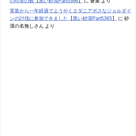
の印章の数【黒い砂漠Part5366】
に
倉葉
より
実装から一年経過でようやくエダニアボスなジョルダイ
ンの討伐に参加できました【黒い砂漠Part5365】
に
砂
漠の名無しさん
より