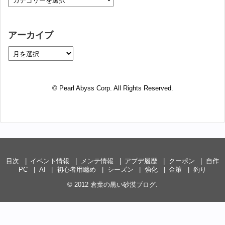
アーカイブ
© Pearl Abyss Corp. All Rights Reserved.
目次
イベント情報
メンテ情報
アプデ履歴
クーポン
自作
PC
AI
初心者用纏め
シーズン
強化
金策
釣り
© 2012
倉葉の黒い砂漠ブログ
.