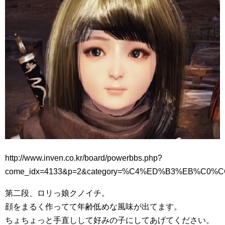
http://www.inven.co.kr/board/powerbbs.php?
come_idx=4133&p=2&category=%C4%ED%B3%EB%C0%CC
第二段、ロリっ娘クノイチ。
顔をまるく作ってて年齢低めな風味が出てます。
ちょちょっと手直しして好みの子にしてあげてください。