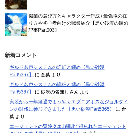
職業の選び方とキャラクター作成 / 最強職の在
り方や初心者向けの職業紹介【黒い砂漠の纏め
記事Part003】
新着コメント
ギルド名声システムの詳細と纏め【黒い砂漠
Part5367】
に
倉葉
より
ギルド名声システムの詳細と纏め【黒い砂漠
Part5367】
に
砂漠の名無しさん
より
実装から一年経過でようやくエダニアボスなジョルダイ
ンの討伐に参加できました【黒い砂漠Part5365】
に
倉
葉
より
エージェントの冒険クエ1週間で得られたエージェント