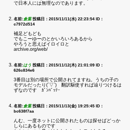
で日本人には無理なのであります。
名前:
倉葉
投稿日：2015/11/11(水) 22:23:54
ID：
c7972d514
補足どもども
でもこーゆーのとかいろいろあるから
やろうと思えばイロイロと
archive.org/web/
名前:
はう
投稿日：2015/11/12(木) 21:01:09
ID：
626c834e6
3番目は別の場所で公開されてますね。うちの子の
モデルだったり(´▽`) 翻訳駆使すれば辿りつけるは
ずなのです ｶﾞﾝﾊﾞｯﾃｰ
名前:
倉葉
投稿日：2015/11/13(金) 19:25:45
ID：
bc638f7aa
んむ、一度ネットに公開されたものは探せばどっか
しらにあるものです