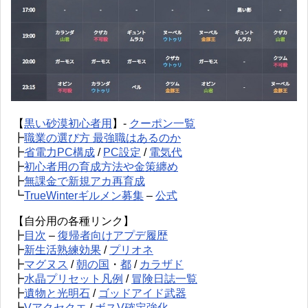
【
黒い砂漠初心者用
】-
クーポン一覧
┣
職業の選び方 最強職はあるのか
┣
省電力PC構成
/
PC設定
/
電気代
┣
初心者用の育成方法や金策纏め
┣
無課金で新規アカ再育成
┗
TrueWinterギルメン募集
–
公式
【自分用の各種リンク】
┣
目次
–
復帰者向けアプデ履歴
┣
新生活熟練効果
/
プリオネ
┣
マグヌス
/
朝の国
・
都
/
カラザド
┣
水晶プリセット凡例
/
冒険日誌一覧
┣
遺物と光明石
/
ゴッドアイド武器
┣
Vアクセクエ
/
ボスV確定強化