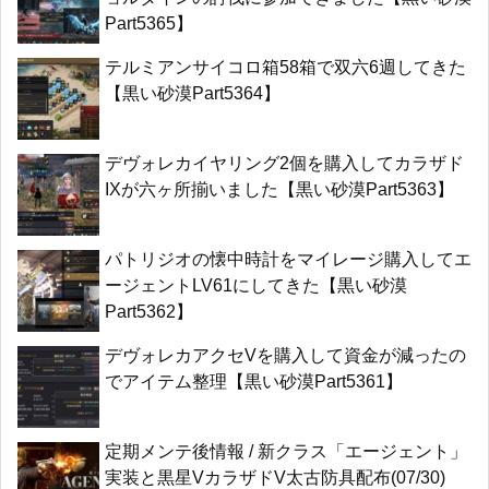
Part5365】
テルミアンサイコロ箱58箱で双六6週してきた
【黒い砂漠Part5364】
デヴォレカイヤリング2個を購入してカラザド
IXが六ヶ所揃いました【黒い砂漠Part5363】
パトリジオの懐中時計をマイレージ購入してエ
ージェントLV61にしてきた【黒い砂漠
Part5362】
デヴォレカアクセVを購入して資金が減ったの
でアイテム整理【黒い砂漠Part5361】
定期メンテ後情報 / 新クラス「エージェント」
実装と黒星VカラザドV太古防具配布(07/30)