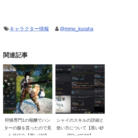
キャラクター情報
@mmo_kuraha
関連記事
狩猟専門1の報酬でハン
シャイのスキルの詳細と
ターの服を貰ったので見
使い方について【黒い砂
た目紹介【黒い砂漠
漠Part2508】