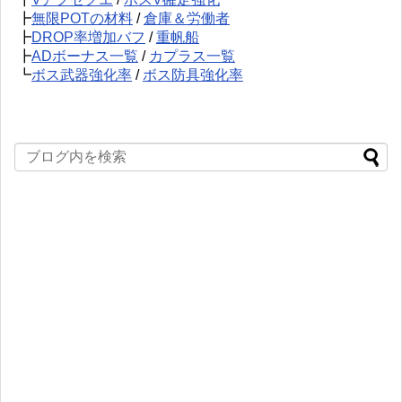
┣
無限POTの材料
/
倉庫＆労働者
┣
DROP率増加バフ
/
重帆船
┣
ADボーナス一覧
/
カプラス一覧
┗
ボス武器強化率
/
ボス防具強化率