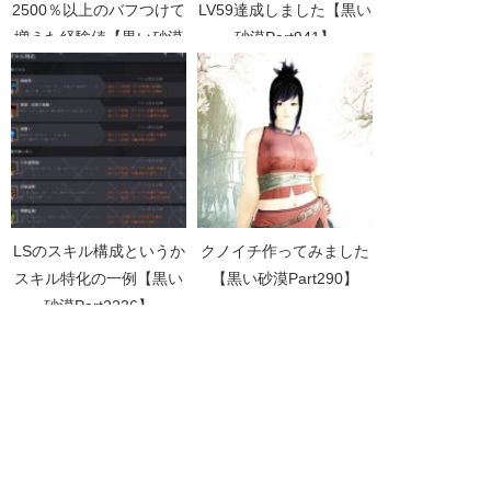
2500％以上のバフつけて
LV59達成しました【黒い
増えた経験値【黒い砂漠
砂漠Part941】
Part4902】
LSのスキル構成というか
クノイチ作ってみました
スキル特化の一例【黒い
【黒い砂漠Part290】
砂漠Part2236】