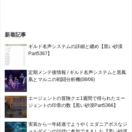
新着記事
ギルド名声システムの詳細と纏め【黒い砂漠
Part5367】
定期メンテ後情報 / ギルド名声システムと黒鳳
凰とマルニの戦闘分析機(08/06)
エージェントの冒険クエ1週間で得られたエー
ジェントの印章の数【黒い砂漠Part5366】
実装から一年経過でようやくエダニアボスなジ
ョルダインの討伐に参加できました【黒い砂漠