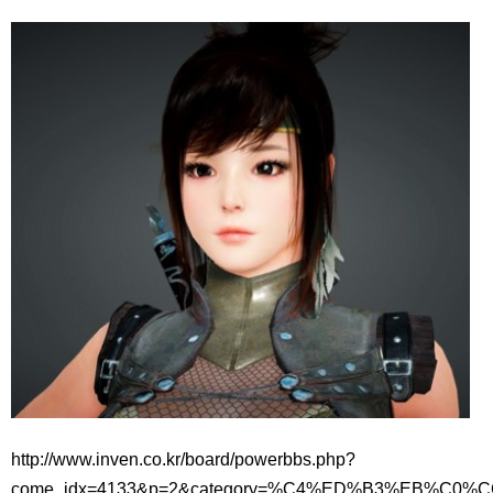
http://www.inven.co.kr/board/powerbbs.php?
come_idx=4133&p=2&category=%C4%ED%B3%EB%C0%CC