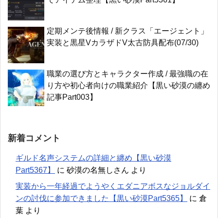
定期メンテ後情報 / 新クラス「エージェント」
実装と黒星VカラザドV太古防具配布(07/30)
職業の選び方とキャラクター作成 / 最強職の在
り方や初心者向けの職業紹介【黒い砂漠の纏め
記事Part003】
新着コメント
ギルド名声システムの詳細と纏め【黒い砂漠
Part5367】
に
砂漠の名無しさん
より
実装から一年経過でようやくエダニアボスなジョルダイ
ンの討伐に参加できました【黒い砂漠Part5365】
に
倉
葉
より