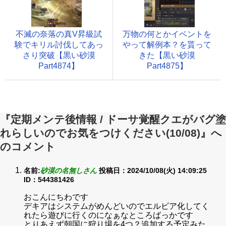
不滅の奈落の真V昇級試
万物の何とかイベントを
験でキリル討伐してあっ
やって解例本？を貰って
さり突破【黒い砂漠
きた【黒い砂漠
Part4874】
Part4875】
『定期メンテ後情報 / ドーサ覚醒クエがバグ塗
れらしいのでお気をつけください(10/08)』へ
のコメント
名前:
砂漠の名無しさん
投稿日：2024/10/08(火) 14:09:25
ID：544381426
おこんにちわです
デキアはシステムがめんどいのでエルビア化してく
れたら遊びに行くのになぁなところばっかです
とりあえず朝国に狩り場を4つ？追加する予定みた