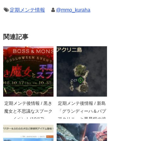
定期メンテ情報
@mmo_kuraha
関連記事
定期メンテ後情報 / 黒き
定期メンテ後情報 / 新島
魔女と不思議なスプーク
「グランディーハ＆パプ
イベント(10/17)
アクリニ」と黒星鎧の追
加(06/24)