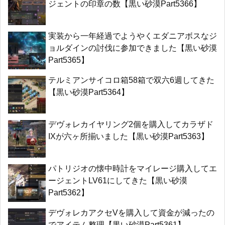
ジェントの印章の数【黒い砂漠Part5366】
実装から一年経過でようやくエダニアボスなジ
ョルダインの討伐に参加できました【黒い砂漠
Part5365】
テルミアンサイコロ箱58箱で双六6週してきた
【黒い砂漠Part5364】
デヴォレカイヤリング2個を購入してカラザド
IXが六ヶ所揃いました【黒い砂漠Part5363】
パトリジオの懐中時計をマイレージ購入してエ
ージェントLV61にしてきた【黒い砂漠
Part5362】
デヴォレカアクセVを購入して資金が減ったの
でアイテム整理【黒い砂漠Part5361】