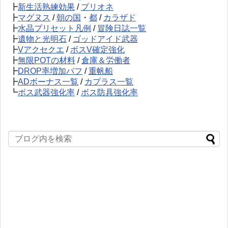
┣
新生活熟練効果
/
プリオネ
┣
マグヌス
/
朝の国
・
都
/
カラザド
┣
水晶プリセット凡例
/
冒険日誌一覧
┣
遺物と光明石
/
ゴッドアイド武器
┣
Vアクセクエ
/
ボスV確定強化
┣
無限POTの材料
/
倉庫＆労働者
┣
DROP率増加バフ
/
重帆船
┣
ADボーナス一覧
/
カプラス一覧
┗
ボス武器強化率
/
ボス防具強化率