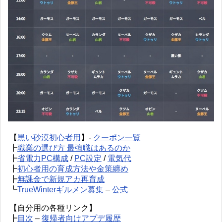
【
黒い砂漠初心者用
】-
クーポン一覧
┣
職業の選び方 最強職はあるのか
┣
省電力PC構成
/
PC設定
/
電気代
┣
初心者用の育成方法や金策纏め
┣
無課金で新規アカ再育成
┗
TrueWinterギルメン募集
–
公式
【自分用の各種リンク】
┣
目次
–
復帰者向けアプデ履歴