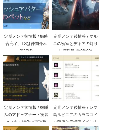
定期メンテ後情報 / 鯖統
定期メンテ後情報 / マル
合完了、LSは仲間外れ
ニの密室とデキアの灯り
(02/24)
に狩場追加(08/09)
定期メンテ後情報 / 微睡
定期メンテ後情報 / レマ
みのアドゥアナート実装
島ルビニアのカラスコイ
とスキル特化の再調整
ン商店と春爛漫イベント
(10/28)
(03/18)