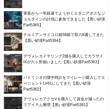
実装から一年経過でようやくエダニアボスなジ
ョルダインの討伐に参加できました【黒い砂漠
Part5365】
テルミアンサイコロ箱58箱で双六6週してきた
【黒い砂漠Part5364】
デヴォレカイヤリング2個を購入してカラザド
IXが六ヶ所揃いました【黒い砂漠Part5363】
パトリジオの懐中時計をマイレージ購入してエ
ージェントLV61にしてきた【黒い砂漠
Part5362】
デヴォレカアクセVを購入して資金が減ったの
でアイテム整理【黒い砂漠Part5361】