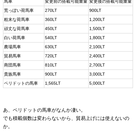
馬車
変更前の搭載可能重量
変更後の搭載可能重量
荒っぽい荷馬車
270LT
900LT
粗末な荷馬車
360LT
1,200LT
頑丈な荷馬車
450LT
1,500LT
白い荷馬車
540LT
1,800LT
農場馬車
630LT
2,100LT
貿易馬車
720LT
2,400LT
商団馬車
810LT
2,700LT
貴族馬車
900LT
3,000LT
ペリドットの馬車
1,565LT
5,000LT
あ、ペリドットの馬車がなんか凄い。
でも積載個数は変わらないから、貿易上げには使えないの
か。