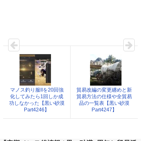
マノス釣り服IIを20回強
貿易改編の変更纏めと新
化してみたら1回しか成
貿易方法の仕様や全貿易
功しなかった【黒い砂漠
品の一覧表【黒い砂漠
Part4246】
Part4247】