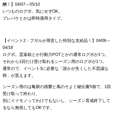
酬！】04/07～05/10
いつものログボ。気にせずOK。
プレパケとかは即時適用タイプ。
【イベント2：プガルが用意した特別な支給品！】04/06～
04/18
ログボ。霊薬箱とか行動力POTとかの通常ログボが1つ。
それから1回だけ受け取れるシーズン用のログボが1つ。
通常ので、イベント3に必要な「誰かが失くした不思議な
卵」が貰えます。
シーズン用のは亀裂の残響と風のそよぐ秘伝書5個で、1回
受け取って終わり。
別にイイモノってわけでもないし、シーズン育成終了して
るなら無視してもOKです。