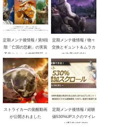
定期メンテ後情報 / 第9段
定期メンテ後情報 / 物々
階「亡国の悲劇」の実装
交換とギュント＆ムラカ
予告とシャイ才能開花イ
の改善(05/21)
ベント(07/31)
ストライカーの覚醒動画
定期メンテ後情報 / 経験
が公開されました
値530%UPスクのマイレ
ージ配布(05/29)