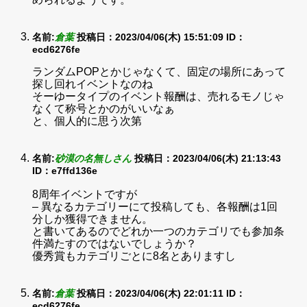
名前:
倉葉
投稿日：2023/04/06(木) 15:51:09
ID：
ecd6276fe
ランダムPOPとかじゃなくて、固定の場所にあって
探し回れイベントなのね
そーゆータイプのイベント報酬は、売れるモノじゃ
なくて称号とかのがいいなぁ
と、個人的に思う次第
名前:
砂漠の名無しさん
投稿日：2023/04/06(木) 21:13:43
ID：e7ffd136e
8周年イベントですが
– 異なるカテゴリーにて投稿しても、各報酬は1回
分しか獲得できません。
と書いてあるのでどれか一つのカテゴリでも参加条
件満たすのではないでしょうか？
優秀賞もカテゴリごとに8名とありますし
名前:
倉葉
投稿日：2023/04/06(木) 22:01:11
ID：
ecd6276fe