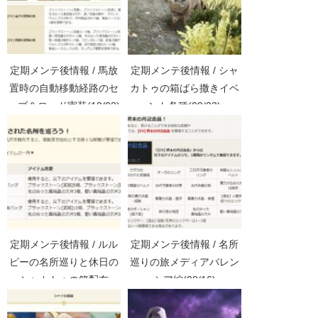
定期メンテ後情報 / 馬放
定期メンテ後情報 / シャ
置時の自動移動経路のセ
カトゥの箱ばら撒きイベ
ーブ＆ロード実装(10/02)
ント各種(09/23)
定期メンテ後情報 / ルル
定期メンテ後情報 / 名所
ピーの名所巡りと休日の
巡りの旅メディアバレン
シャカトゥの箱配布
シア編(08/16)
(08/29)