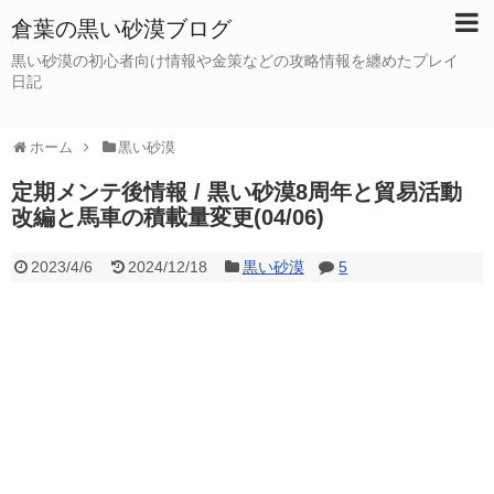
倉葉の黒い砂漠ブログ
黒い砂漠の初心者向け情報や金策などの攻略情報を纏めたプレイ
日記
ホーム
黒い砂漠
定期メンテ後情報 / 黒い砂漠8周年と貿易活動
改編と馬車の積載量変更(04/06)
2023/4/6
2024/12/18
黒い砂漠
5