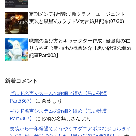
定期メンテ後情報 / 新クラス「エージェント」
実装と黒星VカラザドV太古防具配布(07/30)
職業の選び方とキャラクター作成 / 最強職の在
り方や初心者向けの職業紹介【黒い砂漠の纏め
記事Part003】
新着コメント
ギルド名声システムの詳細と纏め【黒い砂漠
Part5367】
に
倉葉
より
ギルド名声システムの詳細と纏め【黒い砂漠
Part5367】
に
砂漠の名無しさん
より
実装から一年経過でようやくエダニアボスなジョルダイ