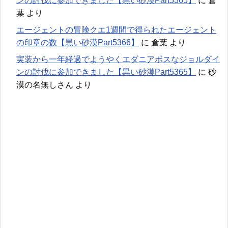
ンの討伐に参加できました【黒い砂漠Part5365】
に
倉
葉
より
エージェントの冒険クエ1週間で得られたエージェント
の印章の数【黒い砂漠Part5366】
に
倉葉
より
実装から一年経過でようやくエダニアボスなジョルダイ
ンの討伐に参加できました【黒い砂漠Part5365】
に
砂
漠の名無しさん
より