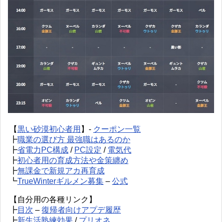
【
黒い砂漠初心者用
】-
クーポン一覧
┣
職業の選び方 最強職はあるのか
┣
省電力PC構成
/
PC設定
/
電気代
┣
初心者用の育成方法や金策纏め
┣
無課金で新規アカ再育成
┗
TrueWinterギルメン募集
–
公式
【自分用の各種リンク】
┣
目次
–
復帰者向けアプデ履歴
┣
新生活熟練効果
/
プリオネ