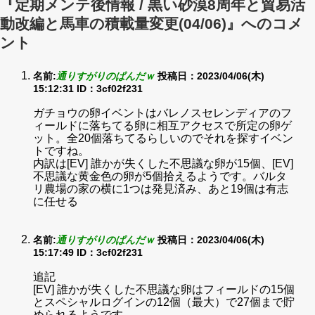
『定期メンテ後情報 / 黒い砂漠8周年と貿易活
動改編と馬車の積載量変更(04/06)』へのコメ
ント
名前:
通りすがりのぱんだｗ
投稿日：2023/04/06(木)
15:12:31
ID：3cf02f231
ガチョウの卵イベントはバレノスセレンディアのフ
ィールドに落ちてる卵に相互アクセスで所定の卵ゲ
ット。全20個落ちてるらしいのでそれを探すイベン
トですね。
内訳は[EV] 誰かが失くした不思議な卵が15個、[EV]
不思議な黄金色の卵が5個拾えるようです。バルタ
リ農場の家の横に1つは発見済み、あと19個は有志
に任せる
名前:
通りすがりのぱんだｗ
投稿日：2023/04/06(木)
15:17:49
ID：3cf02f231
追記
[EV] 誰かが失くした不思議な卵はフィールドの15個
とスペシャルログインの12個（最大）で27個まで貯
められるようです。