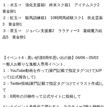
１：水玉⇒ 強化支援箱I 終末スク箱1 アイテムスク2
黄金卵1
２：虹玉⇒ 駿馬訓練箱1 10時間馬経験スク1 疾走霊薬
3 黄金卵1
３：星玉⇒ ジョバン支援書2 ララティー3 凝縮魔力結
晶5 黄金卵1
【イベント4：黒い砂漠8周年思い出の旅】04/06～05/03
一般人お断りな逸般人専用イベント。
１：YouTube動画を作って(家門記載で指定タグつけて)UP
って(公式報告して)
２：Twitter投稿(家門記載で指定タグつけてイラスト作成)し
て
３：8周年の川柳作って公式サイトに投稿して
というイベント条件全て満たすと、ララティー2個と神秘の