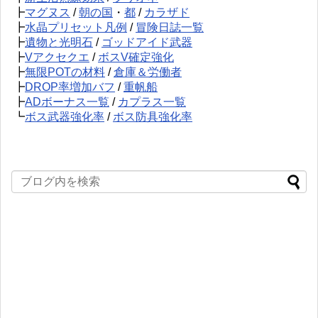
┣
マグヌス
/
朝の国
・
都
/
カラザド
┣
水晶プリセット凡例
/
冒険日誌一覧
┣
遺物と光明石
/
ゴッドアイド武器
┣
Vアクセクエ
/
ボスV確定強化
┣
無限POTの材料
/
倉庫＆労働者
┣
DROP率増加バフ
/
重帆船
┣
ADボーナス一覧
/
カプラス一覧
┗
ボス武器強化率
/
ボス防具強化率