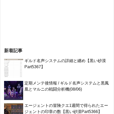
新着記事
ギルド名声システムの詳細と纏め【黒い砂漠
Part5367】
定期メンテ後情報 / ギルド名声システムと黒鳳
凰とマルニの戦闘分析機(08/06)
エージェントの冒険クエ1週間で得られたエー
ジェントの印章の数【黒い砂漠Part5366】