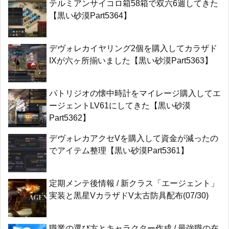
テルミアンサイコロ箱58箱で双六6週してきた
【黒い砂漠Part5364】
デヴォレカイヤリング2個を購入してカラザド
IXが六ヶ所揃いました【黒い砂漠Part5363】
パトリジオの懐中時計をマイレージ購入してエ
ージェントLV61にしてきた【黒い砂漠
Part5362】
デヴォレカアクセVを購入して資金が減ったの
でアイテム整理【黒い砂漠Part5361】
定期メンテ後情報 / 新クラス「エージェント」
実装と黒星VカラザドV太古防具配布(07/30)
職業の選び方とキャラクター作成 / 最強職の在