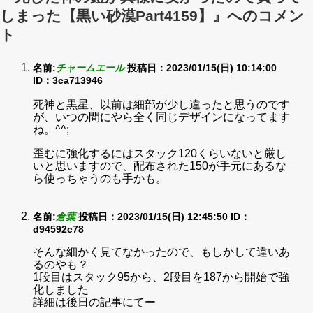
しまった【黒い砂漠Part4159】』へのコメン
ト
名前:
チャームエール
投稿日：2023/01/15(日) 10:14:00
ID：3ca713946
死神と黒星、以前は細部が少し違ったと思うのです
が、いつの間にやら全く同じデザインになってます
ね。^^;
歪むに強化するにはスタック120くらいないと厳し
いと思いますので、配布された150が手元にあるな
ら使っちゃうのも手かも。
名前:
倉葉
投稿日：2023/01/15(日) 12:45:50
ID：
d94592c78
そんな細かく見てなかったので、もしかして違いあ
るのやも？
1段目はスタック95から、2段目を187から開始で強
化しました
詳細は後日の記事にてー