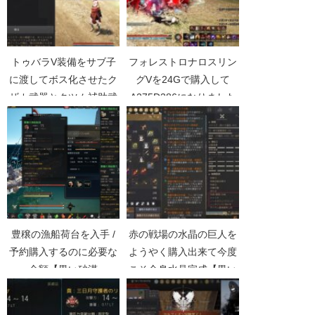
トゥバラV装備をサブ子
フォレストロナロスリン
に渡してボス化させたク
グVを24Gで購入して
ザカ武器とクツム補助武
A275D386になりました
器捨ててきた【黒い砂漠
【黒い砂漠Part3677】
Part4034】
豊穣の漁船荷台を入手 /
赤の戦場の水晶の巨人を
予約購入するのに必要な
ようやく購入出来て今度
金額【黒い砂漠
こそ全身水晶完成【黒い
Part925】
砂漠Part4136】