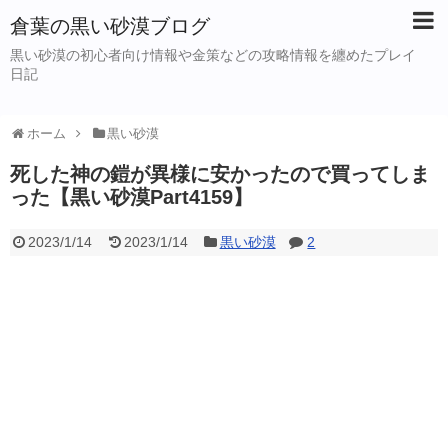
倉葉の黒い砂漠ブログ
黒い砂漠の初心者向け情報や金策などの攻略情報を纏めたプレイ
日記
ホーム
黒い砂漠
死した神の鎧が異様に安かったので買ってしま
った【黒い砂漠Part4159】
2023/1/14
2023/1/14
黒い砂漠
2