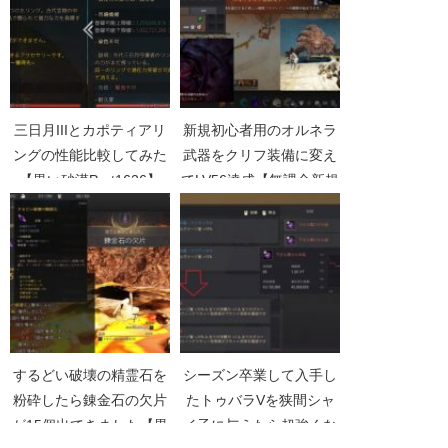
三日月IIIとカポティアリ
新規初心者用のオルネラ
ングの性能比較してみた
武器をクリフ装備に変え
【黒い砂漠Part1626】
てLV56達成【無課金新規
で黒い砂漠Part005】
するどい破壊の精霊石を
シーズン卒業して入手し
粉砕したら錬金石の欠片
たトゥバラVを狭間シャ
が15個出てきました【黒
イ子に与えたら超強くな