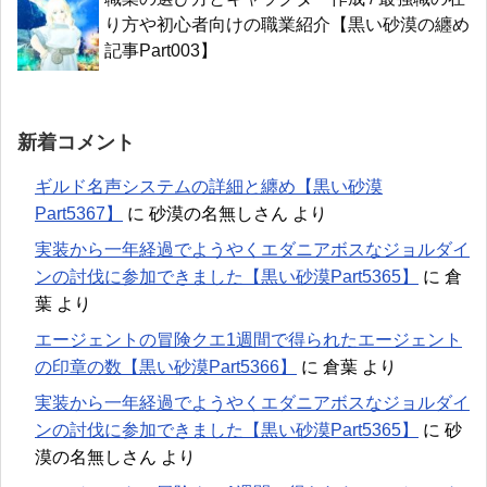
り方や初心者向けの職業紹介【黒い砂漠の纏め
記事Part003】
新着コメント
ギルド名声システムの詳細と纏め【黒い砂漠
Part5367】
に
砂漠の名無しさん
より
実装から一年経過でようやくエダニアボスなジョルダイ
ンの討伐に参加できました【黒い砂漠Part5365】
に
倉
葉
より
エージェントの冒険クエ1週間で得られたエージェント
の印章の数【黒い砂漠Part5366】
に
倉葉
より
実装から一年経過でようやくエダニアボスなジョルダイ
ンの討伐に参加できました【黒い砂漠Part5365】
に
砂
漠の名無しさん
より