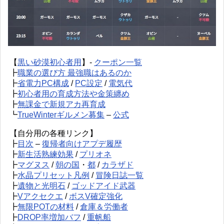
【
黒い砂漠初心者用
】-
クーポン一覧
┣
職業の選び方 最強職はあるのか
┣
省電力PC構成
/
PC設定
/
電気代
┣
初心者用の育成方法や金策纏め
┣
無課金で新規アカ再育成
┗
TrueWinterギルメン募集
–
公式
【自分用の各種リンク】
┣
目次
–
復帰者向けアプデ履歴
┣
新生活熟練効果
/
プリオネ
┣
マグヌス
/
朝の国
・
都
/
カラザド
┣
水晶プリセット凡例
/
冒険日誌一覧
┣
遺物と光明石
/
ゴッドアイド武器
┣
Vアクセクエ
/
ボスV確定強化
┣
無限POTの材料
/
倉庫＆労働者
┣
DROP率増加バフ
/
重帆船