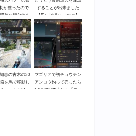
職人パプーの暫
とうとう貿易道人を達成
体制が整ったので
することが出来ました
明草の梱包箱を
【黒い砂漠Part2298】
始【黒い砂漠
art4366】
知恵の古木の30
マゴリアで初チョウチン
箱を馬で移動し
アンコウ釣って売ったら
ドゥームLV51へ
1匹163Mで売れた【黒い
漠Part4827】
砂漠Part4476】