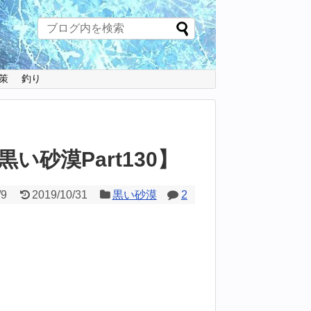
策
釣り
砂漠Part130】
/9
2019/10/31
黒い砂漠
2