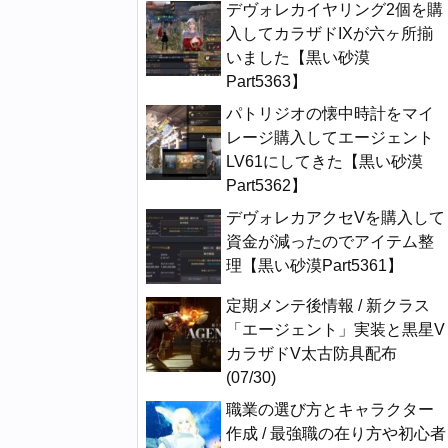
デヴォレカイヤリング2個を購
入してカラザドIXが六ヶ所揃
いました【黒い砂漠
Part5363】
パトリジオの懐中時計をマイ
レージ購入してエージェント
LV61にしてきた【黒い砂漠
Part5362】
デヴォレカアクセVを購入して
資金が減ったのでアイテム整
理【黒い砂漠Part5361】
定期メンテ後情報 / 新クラス
「エージェント」実装と黒星V
カラザドV太古防具配布
(07/30)
職業の選び方とキャラクター
作成 / 最強職の在り方や初心者