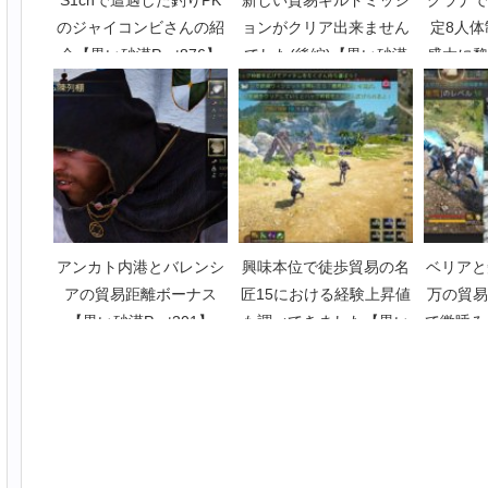
S1chで遭遇した釣りPK
新しい貿易ギルドミッシ
グラナで
のジャイコンビさんの紹
ョンがクリア出来ません
定8人
介【黒い砂漠Part876】
でした(後編)【黒い砂漠
盛大に黎
Part999】
制作開
P
アンカト内港とバレンシ
興味本位で徒歩貿易の名
ベリアと
アの貿易距離ボーナス
匠15における経験上昇値
万の貿易
【黒い砂漠Part301】
も調べてきました【黒い
て微睡み
砂漠Part2760】
【黒い砂