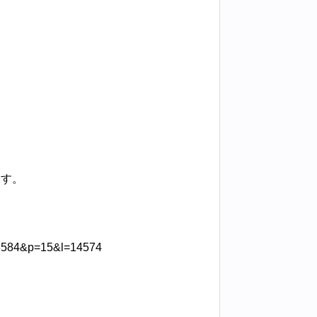
ます。
x=3584&p=15&l=14574