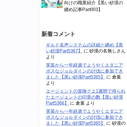
向けの職業紹介【黒い砂漠の
纏め記事Part003】
新着コメント
ギルド名声システムの詳細と纏め【黒
い砂漠Part5367】
に
砂漠の名無しさん
より
実装から一年経過でようやくエダニア
ボスなジョルダインの討伐に参加でき
ました【黒い砂漠Part5365】
に
倉葉
より
エージェントの冒険クエ1週間で得られ
たエージェントの印章の数【黒い砂漠
Part5366】
に
倉葉
より
実装から一年経過でようやくエダニア
ボスなジョルダインの討伐に参加でき
ました【黒い砂漠Part5365】
に
砂漠の