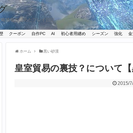
グ
攻略情報を纏めたプレイ日記
歴
クーポン
自作PC
AI
初心者用纏め
シーズン
強化
金
ホーム
黒い砂漠
皇室貿易の裏技？について【黒い
2015/7