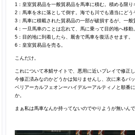
1：皇室貿易品を一般貿易品を馬車に積む。積める限り
2：馬車を水に落として倒す。海でも川でも適当にどう
3：馬車に積載された貿易品の一部が破損するが、一般
4：一旦馬車のことは忘れて、馬に乗って目的地へ移動
5：目的地に到着したら、厩舎で馬車を復活させます。
6：皇室貿易品を売る。
こんだけ。
これについて本鯖サイトで、悪用に近いプレイで修正
今修正済みなのかどうかは知りませんし、次に来るパ
ベリアーカルフェオンーハイデルーアルティノと順番に
か。
まぁ私は馬車なんか持ってないのでやりようが無いん