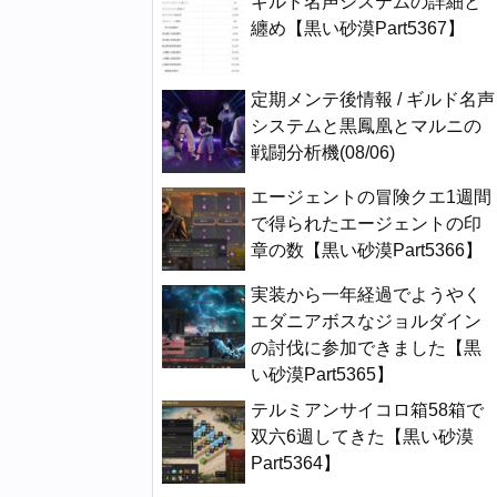
ギルド名声システムの詳細と
纏め【黒い砂漠Part5367】
定期メンテ後情報 / ギルド名声
システムと黒鳳凰とマルニの
戦闘分析機(08/06)
エージェントの冒険クエ1週間
で得られたエージェントの印
章の数【黒い砂漠Part5366】
実装から一年経過でようやく
エダニアボスなジョルダイン
の討伐に参加できました【黒
い砂漠Part5365】
テルミアンサイコロ箱58箱で
双六6週してきた【黒い砂漠
Part5364】