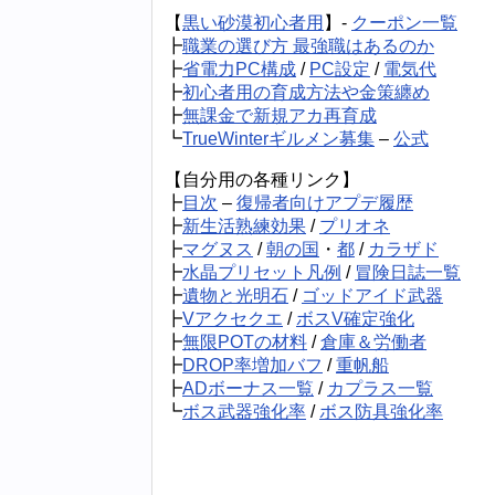
【
黒い砂漠初心者用
】-
クーポン一覧
┣
職業の選び方 最強職はあるのか
┣
省電力PC構成
/
PC設定
/
電気代
┣
初心者用の育成方法や金策纏め
┣
無課金で新規アカ再育成
┗
TrueWinterギルメン募集
–
公式
【自分用の各種リンク】
┣
目次
–
復帰者向けアプデ履歴
┣
新生活熟練効果
/
プリオネ
┣
マグヌス
/
朝の国
・
都
/
カラザド
┣
水晶プリセット凡例
/
冒険日誌一覧
┣
遺物と光明石
/
ゴッドアイド武器
┣
Vアクセクエ
/
ボスV確定強化
┣
無限POTの材料
/
倉庫＆労働者
┣
DROP率増加バフ
/
重帆船
┣
ADボーナス一覧
/
カプラス一覧
┗
ボス武器強化率
/
ボス防具強化率