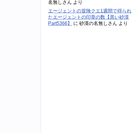
名無しさん
より
エージェントの冒険クエ1週間で得られ
たエージェントの印章の数【黒い砂漠
Part5366】
に
砂漠の名無しさん
より