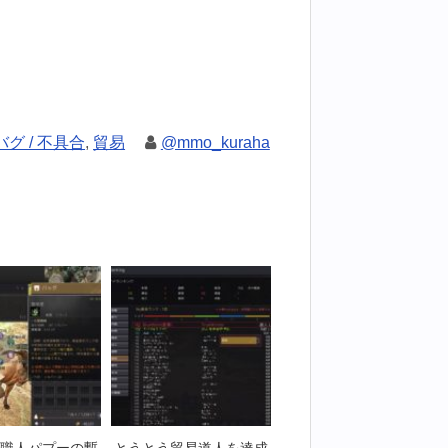
バグ / 不具合
,
貿易
@mmo_kuraha