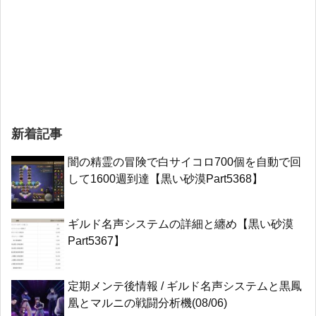
新着記事
闇の精霊の冒険で白サイコロ700個を自動で回
して1600週到達【黒い砂漠Part5368】
ギルド名声システムの詳細と纏め【黒い砂漠
Part5367】
定期メンテ後情報 / ギルド名声システムと黒鳳
凰とマルニの戦闘分析機(08/06)