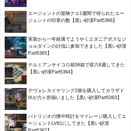
エージェントの冒険クエ1週間で得られたエー
ジェントの印章の数【黒い砂漠Part5366】
実装から一年経過でようやくエダニアボスなジ
ョルダインの討伐に参加できました【黒い砂漠
Part5365】
テルミアンサイコロ箱58箱で双六6週してきた
【黒い砂漠Part5364】
デヴォレカイヤリング2個を購入してカラザド
IXが六ヶ所揃いました【黒い砂漠Part5363】
パトリジオの懐中時計をマイレージ購入してエ
ージェントLV61にしてきた【黒い砂漠
Part5362】