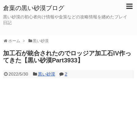
倉葉の黒い砂漠ブログ
黒い砂漠の初心者向け情報や金策などの攻略情報を纏めたプレイ
日記
ホーム
黒い砂漠
加工石が統合されたのでロッジア加工石IV作っ
てきた【黒い砂漠Part3933】
2022/5/30
黒い砂漠
2