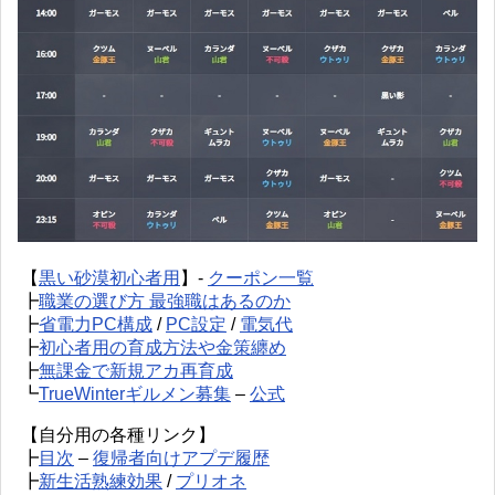
【
黒い砂漠初心者用
】-
クーポン一覧
┣
職業の選び方 最強職はあるのか
┣
省電力PC構成
/
PC設定
/
電気代
┣
初心者用の育成方法や金策纏め
┣
無課金で新規アカ再育成
┗
TrueWinterギルメン募集
–
公式
【自分用の各種リンク】
┣
目次
–
復帰者向けアプデ履歴
┣
新生活熟練効果
/
プリオネ