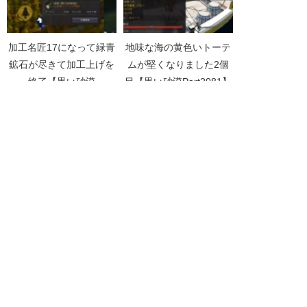
加工名匠17になって緑青
地味な海の黄色いトーテ
鉱石が尽きて加工上げを
ムが堅くなりました2個
終了【黒い砂漠
目【黒い砂漠Part2081】
Part2831】