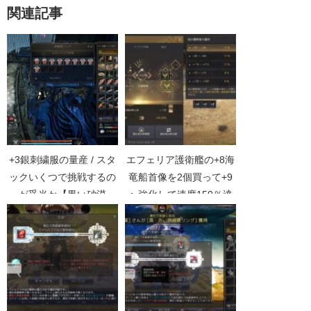
関連記事
+3銀刺繍服の量産 / スタ
エフェリア護衛艦の+8海
ックいくつで挑戦するの
竜船首像を2個買って+9
が妥当か【黒い砂漠
へ強化して速度150％達
Part675】
成【黒い砂漠Part5001】