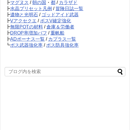
┣
マグヌス
/
朝の国
・
都
/
カラザド
┣
水晶プリセット凡例
/
冒険日誌一覧
┣
遺物と光明石
/
ゴッドアイド武器
┣
Vアクセクエ
/
ボスV確定強化
┣
無限POTの材料
/
倉庫＆労働者
┣
DROP率増加バフ
/
重帆船
┣
ADボーナス一覧
/
カプラス一覧
┗
ボス武器強化率
/
ボス防具強化率