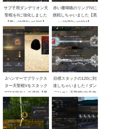
サブ子用ダンデリオン天
赤い珊瑚礁のリングIVに
聖棍をIIに強化しました
挑戦しちゃいました【黒
【黒い砂漠Part1795】
い砂漠Part1004】
Jハンマーでブラックス
目標スタックの120に到
ター天聖棍Vをスタック
達しちゃいました / ダン
277で強化して成功【黒
デリオン天聖棍V化失敗
い砂漠Part4605】
【黒い砂漠Part1821】