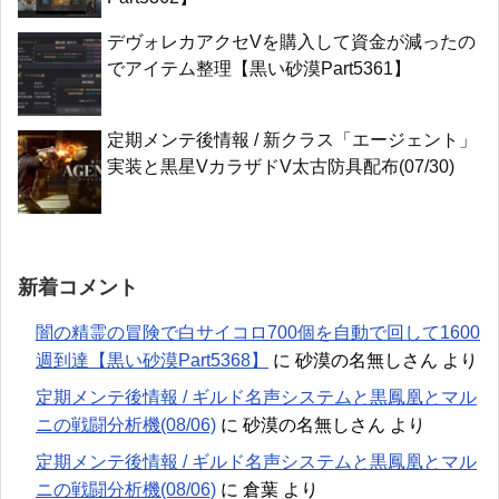
デヴォレカアクセVを購入して資金が減ったの
でアイテム整理【黒い砂漠Part5361】
定期メンテ後情報 / 新クラス「エージェント」
実装と黒星VカラザドV太古防具配布(07/30)
新着コメント
闇の精霊の冒険で白サイコロ700個を自動で回して1600
週到達【黒い砂漠Part5368】
に
砂漠の名無しさん
より
定期メンテ後情報 / ギルド名声システムと黒鳳凰とマル
ニの戦闘分析機(08/06)
に
砂漠の名無しさん
より
定期メンテ後情報 / ギルド名声システムと黒鳳凰とマル
ニの戦闘分析機(08/06)
に
倉葉
より