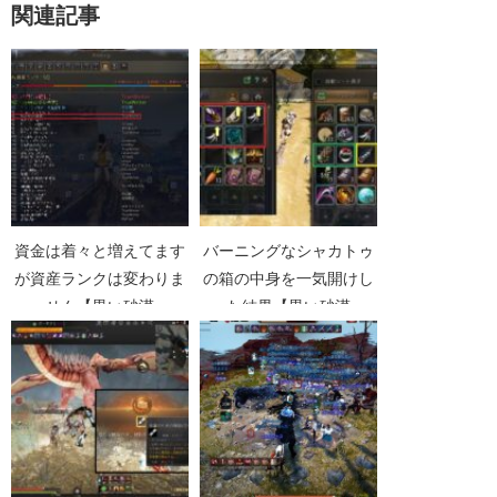
関連記事
資金は着々と増えてます
バーニングなシャカトゥ
が資産ランクは変わりま
の箱の中身を一気開けし
せん【黒い砂漠
た結果【黒い砂漠
Part1178】
Part2050】