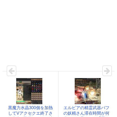
黒魔力水晶300個を加熱
エルビアの精霊武器バフ
してVアクセクエ終了さ
の妖精さん滞在時間が何