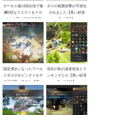
ガーモス週14回出現で報
ボスの範囲攻撃が可視化
酬3回なクエストをクカ
されました【黒い砂漠
オから受けて討伐参戦
Part732】
【黒い砂漠Part4400】
固定沸きになったワール
現在の私の資産状況とラ
ドボスのオピンテトをサ
ンキングとか【黒い砂漠
ブ子で殴ってきた【黒い
Part1401】
砂漠Part1912】