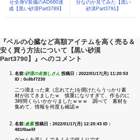
せ全身V装備のAD680達
分なのか見てみた【黒い
成【黒い砂漠Part3789】
砂漠Part3791】
『ベルの心臓など高額アイテムを高く売る＆
安く買う方法について【黒い砂漠
Part3790】』へのコメント
名前:
砂漠の名無しさん
投稿日：2022/01/17(月) 11:20:53
ID：0c8bf7230
二つ溜まった束（忘れてた)を開けたらうっかり素
材が出てきましたｗ 慎重になりすぎて、作るのに
3時間くらいかかりましたｗｗｗ 調べて 素材を
集めて、情報を何度も確認ｗ
名前:
倉葉
投稿日：2022/01/17(月) 12:20:43
ID：
481f0ae5f
ゲームを楽しんでるようで何よりです