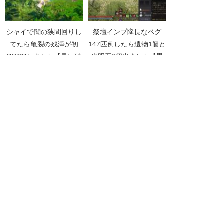
シャイで闇の狭間回りし
祭壇インプ隊長なベグ
てたら亀裂の残滓が初
147匹倒したら遺物1個と
DROPしました【黒い砂
光明石2個出ました【黒
漠Part2530】
い砂漠Part3853】