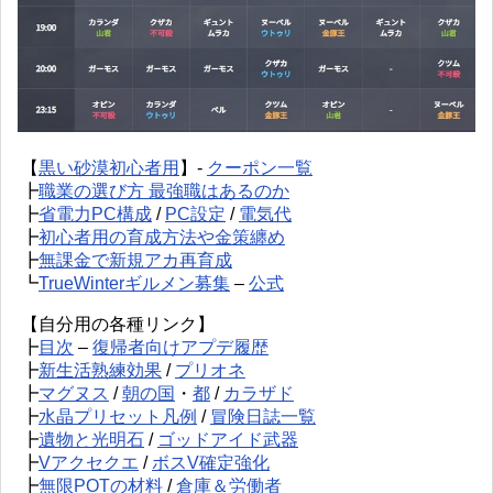
【
黒い砂漠初心者用
】-
クーポン一覧
┣
職業の選び方 最強職はあるのか
┣
省電力PC構成
/
PC設定
/
電気代
┣
初心者用の育成方法や金策纏め
┣
無課金で新規アカ再育成
┗
TrueWinterギルメン募集
–
公式
【自分用の各種リンク】
┣
目次
–
復帰者向けアプデ履歴
┣
新生活熟練効果
/
プリオネ
┣
マグヌス
/
朝の国
・
都
/
カラザド
┣
水晶プリセット凡例
/
冒険日誌一覧
┣
遺物と光明石
/
ゴッドアイド武器
┣
Vアクセクエ
/
ボスV確定強化
┣
無限POTの材料
/
倉庫＆労働者