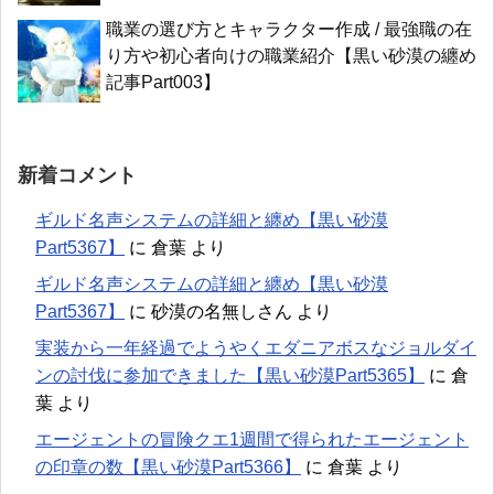
職業の選び方とキャラクター作成 / 最強職の在
り方や初心者向けの職業紹介【黒い砂漠の纏め
記事Part003】
新着コメント
ギルド名声システムの詳細と纏め【黒い砂漠
Part5367】
に
倉葉
より
ギルド名声システムの詳細と纏め【黒い砂漠
Part5367】
に
砂漠の名無しさん
より
実装から一年経過でようやくエダニアボスなジョルダイ
ンの討伐に参加できました【黒い砂漠Part5365】
に
倉
葉
より
エージェントの冒険クエ1週間で得られたエージェント
の印章の数【黒い砂漠Part5366】
に
倉葉
より