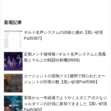
新着記事
ギルド名声システムの詳細と纏め【黒い砂漠
Part5367】
定期メンテ後情報 / ギルド名声システムと黒鳳
凰とマルニの戦闘分析機(08/06)
エージェントの冒険クエ1週間で得られたエー
ジェントの印章の数【黒い砂漠Part5366】
実装から一年経過でようやくエダニアボスなジ
ョルダインの討伐に参加できました【黒い砂漠
Part5365】