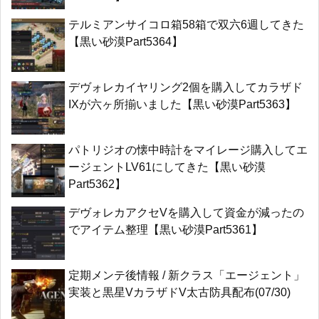
テルミアンサイコロ箱58箱で双六6週してきた
【黒い砂漠Part5364】
デヴォレカイヤリング2個を購入してカラザド
IXが六ヶ所揃いました【黒い砂漠Part5363】
パトリジオの懐中時計をマイレージ購入してエ
ージェントLV61にしてきた【黒い砂漠
Part5362】
デヴォレカアクセVを購入して資金が減ったの
でアイテム整理【黒い砂漠Part5361】
定期メンテ後情報 / 新クラス「エージェント」
実装と黒星VカラザドV太古防具配布(07/30)