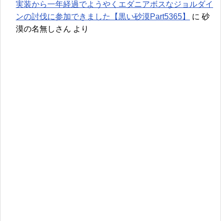
実装から一年経過でようやくエダニアボスなジョルダイ
ンの討伐に参加できました【黒い砂漠Part5365】
に
砂
漠の名無しさん
より