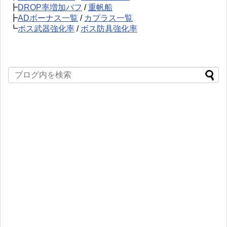
┣
DROP率増加バフ
/
重帆船
┣
ADボーナス一覧
/
カプラス一覧
┗
ボス武器強化率
/
ボス防具強化率