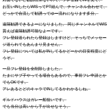
お互いINしたらWISってPT組んで、チャンネル合わせて、
どっかで合流して勧誘ってゆー流れになります多分。
遠隔勧誘できるよーになりました。 同じチャンネルでWIS
貰えば遠隔勧誘可能なよーです。
フレ登録送られたら登録はしますけど、そっちでメッセー
ジ送られてもあんまり見ません。
フレ登録については私がINしてるかどーかの目安程度にど
うぞ。
一旦フレ登録を全削除しました。
たまにサブ子やってる場合もあるので、事前フレ申請とか
でもOKです。
アレあるとどのキャラでINしてるかわかるしね。
ギルドハウスはガレー船狙いです。
でも当分は高いから手が出せなそう。