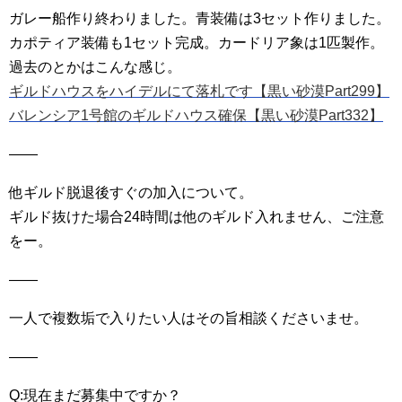
ガレー船作り終わりました。青装備は3セット作りました。
カポティア装備も1セット完成。カードリア象は1匹製作。
過去のとかはこんな感じ。
ギルドハウスをハイデルにて落札です【黒い砂漠Part299】
バレンシア1号館のギルドハウス確保【黒い砂漠Part332】
——
他ギルド脱退後すぐの加入について。
ギルド抜けた場合24時間は他のギルド入れません、ご注意
をー。
——
一人で複数垢で入りたい人はその旨相談くださいませ。
——
Q:現在まだ募集中ですか？