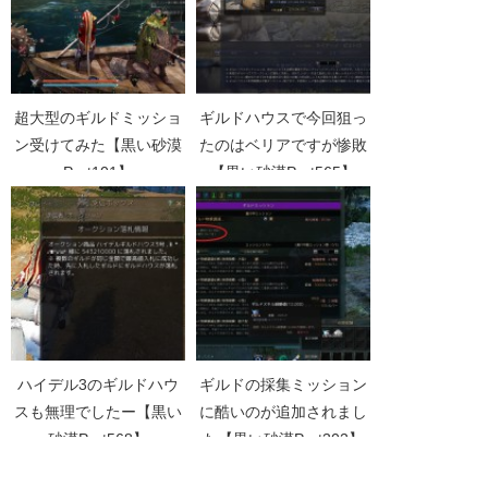
超大型のギルドミッショ
ギルドハウスで今回狙っ
ン受けてみた【黒い砂漠
たのはベリアですが惨敗
Part101】
【黒い砂漠Part565】
ハイデル3のギルドハウ
ギルドの採集ミッション
スも無理でしたー【黒い
に酷いのが追加されまし
砂漠Part568】
た【黒い砂漠Part302】