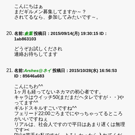
こんにちはぁ
まだギルメン募集してますか～？
されてるなら、参加してみたいです～。
名前:
倉葉
投稿日：2015/09/14(月) 19:30:15
ID：
1ab863103
どうぞお試しくだされ
連絡お待ちしてます
名前:
Arshes@ネイ
投稿日：2015/10/28(水) 16:56:53
ID：85646a683
こんにちわ^^
1ヶ月も経ってないネカマの初心者です。
キャラはウイッチ50(まだまだヘタレですが・・)や
ってます^^
ギルドスキルすごいですね^^
フェリード22:00ごろまでにやっちゃってるところ
がいいですねぇ
リアルは、社会人ですので平日はあまり遅くは無理
です><